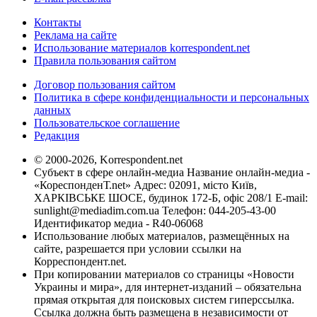
Контакты
Реклама на сайте
Использование материалов korrespondent.net
Правила пользования сайтом
Договор пользования сайтом
Политика в сфере конфиденциальности и персональных
данных
Пользовательское соглашение
Редакция
© 2000-2026, Korrespondent.net
Субъект в сфере онлайн-медиа Название онлайн-медиа -
«КореспонденТ.net» Адрес: 02091, місто Київ,
ХАРКІВСЬКЕ ШОСЕ, будинок 172-Б, офіс 208/1 E-mail:
sunlight@mediadim.com.ua
Телефон: 044-205-43-00
Идентификатор медиа - R40-06068
Использование любых материалов, размещённых на
сайте, разрешается при условии ссылки на
Корреспондент.net.
При копировании материалов со страницы «Новости
Украины и мира», для интернет-изданий – обязательна
прямая открытая для поисковых систем гиперссылка.
Ссылка должна быть размещена в независимости от