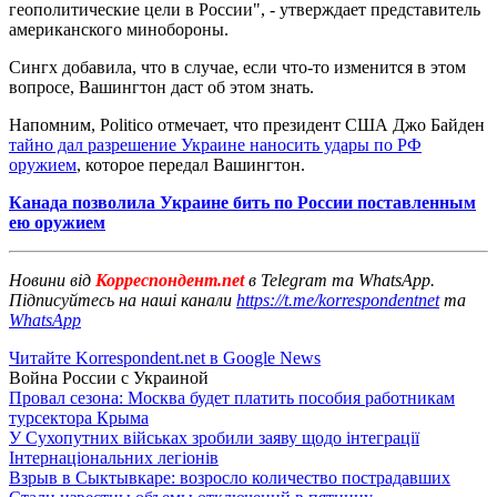
геополитические цели в России", - утверждает представитель
американского минобороны.
Сингх добавила, что в случае, если что-то изменится в этом
вопросе, Вашингтон даст об этом знать.
Напомним, Politico отмечает, что президент США Джо Байден
тайно дал разрешение Украине наносить удары по РФ
оружием
, которое передал Вашингтон.
Канада позволила Украине бить по России поставленным
ею оружием
Новини від
Корреспондент.net
в Telegram та WhatsApp.
Підписуйтесь на наші канали
https://t.me/korrespondentnet
та
WhatsApp
Читайте Korrespondent.net в Google News
Война России с Украиной
Провал сезона: Москва будет платить пособия работникам
турсектора Крыма
У Сухопутних військах зробили заяву щодо інтеграції
Інтернаціональних легіонів
Взрыв в Сыктывкаре: возросло количество пострадавших