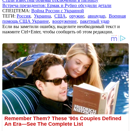
Стали известны объемы отключений в пятницу
Встреча президентов: Ермак и Рубио обсудили детали
СПЕЦТЕМА:
Война России с Украиной
ТЕГИ:
Россия
,
Украина
,
США
,
оружие
,
авиаудар
,
Военная
помощь США Украине
,
вооружение
,
ракетный удар
Если вы заметили ошибку, выделите необходимый текст и
нажмите Ctrl+Enter, чтобы сообщить об этом редакции.