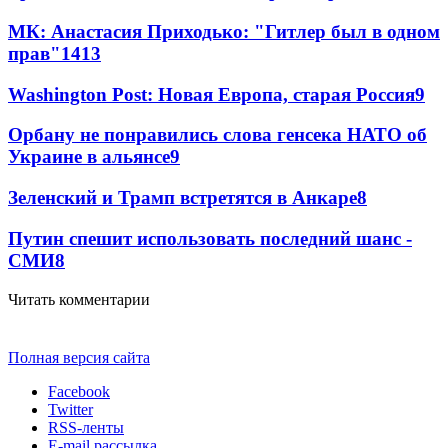
МК: Анастасия Приходько: "Гитлер был в одном
прав"
14
13
Washington Post: Новая Европа, старая Россия
9
Орбану не понравились слова генсека НАТО об
Украине в альянсе
9
Зеленский и Трамп встретятся в Анкаре
8
Путин спешит использовать последний шанс -
СМИ
8
Читать комментарии
Полная версия сайта
Facebook
Twitter
RSS-ленты
E-mail рассылка