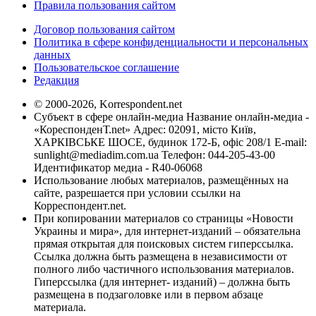
Правила пользования сайтом
Договор пользования сайтом
Политика в сфере конфиденциальности и персональных
данных
Пользовательское соглашение
Редакция
© 2000-2026, Korrespondent.net
Субъект в сфере онлайн-медиа Название онлайн-медиа -
«КореспонденТ.net» Адрес: 02091, місто Київ,
ХАРКІВСЬКЕ ШОСЕ, будинок 172-Б, офіс 208/1 E-mail:
sunlight@mediadim.com.ua
Телефон: 044-205-43-00
Идентификатор медиа - R40-06068
Использование любых материалов, размещённых на
сайте, разрешается при условии ссылки на
Корреспондент.net.
При копировании материалов со страницы «Новости
Украины и мира», для интернет-изданий – обязательна
прямая открытая для поисковых систем гиперссылка.
Ссылка должна быть размещена в независимости от
полного либо частичного использования материалов.
Гиперссылка (для интернет- изданий) – должна быть
размещена в подзаголовке или в первом абзаце
материала.