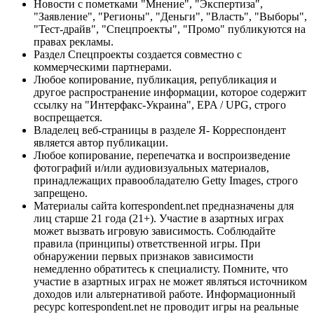
Новости с пометками "Мнение", "Экспертиза",
"Заявление", "Регионы", "Деньги", "Власть", "Выборы",
"Тест-драйв", "Спецпроекты", "Промо" публикуются на
правах рекламы.
Раздел Спецпроекты создается совместно с
коммерческими партнерами.
Любое копирование, публикация, републикация и
другое распространение информации, которое содержит
ссылку на "Интерфакс-Украина", EPA / UPG, строго
воспрещается.
Владелец веб-страницы в разделе Я- Корреспондент
является автор публикации.
Любое копирование, перепечатка и воспроизведение
фотографий и/или аудиовизуальных материалов,
принадлежащих правообладателю Getty Images, строго
запрещено.
Материалы сайта korrespondent.net предназначены для
лиц старше 21 года (21+). Участие в азартных играх
может вызвать игровую зависимость. Соблюдайте
правила (принципы) ответственной игры. При
обнаружении первых признаков зависимости
немедленно обратитесь к специалисту. Помните, что
участие в азартных играх не может являться источником
доходов или альтернативой работе. Информационный
ресурс korrespondent.net не проводит игры на реальные