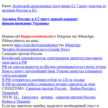
Ранее
Зеленский анонсировал получение €1,7 млрд доходов от
активов России в ЕС
.
Активы России: в G7 ищут новый вариант
финансирования Украины
Новини від
Корреспондент.net
в Telegram та WhatsApp.
Підписуйтесь на наші
канали
https://t.me/korrespondentnet
та
WhatsApp
Читайте Korrespondent.net в Google News
Санкции против России
Китайский производитель электрокаров запретил продавать
свои авто в РФ
РФ не смогла вывести из Индии скопившиеся на счетах рупии
Нож в спину: крупнейший банк Турции перестал открывать
счета россянам
В РФ готовятся к падению рубля до 120 за доллар
В РФ во время рейса сломались четыре самолета за день
СПЕЦТЕМА:
Санкции против России
,
Война России с
Украиной
ТЕГИ:
ЕС
,
Евросоюз
,
активы
,
санкции против России
,
Война в Украине
Если вы заметили ошибку, выделите необходимый текст и