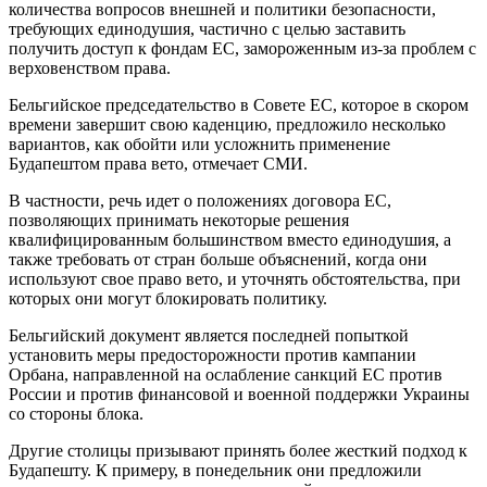
количества вопросов внешней и политики безопасности,
требующих единодушия, частично с целью заставить
получить доступ к фондам ЕС, замороженным из-за проблем с
верховенством права.
Бельгийское председательство в Совете ЕС, которое в скором
времени завершит свою каденцию, предложило несколько
вариантов, как обойти или усложнить применение
Будапештом права вето, отмечает СМИ.
В частности, речь идет о положениях договора ЕС,
позволяющих принимать некоторые решения
квалифицированным большинством вместо единодушия, а
также требовать от стран больше объяснений, когда они
используют свое право вето, и уточнять обстоятельства, при
которых они могут блокировать политику.
Бельгийский документ является последней попыткой
установить меры предосторожности против кампании
Орбана, направленной на ослабление санкций ЕС против
России и против финансовой и военной поддержки Украины
со стороны блока.
Другие столицы призывают принять более жесткий подход к
Будапешту. К примеру, в понедельник они предложили