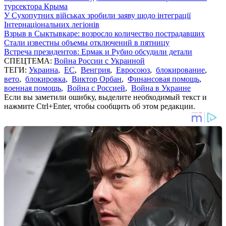
турсектора Крыма
У Сухопутних військах зробили заяву щодо інтеграції
Інтернаціональних легіонів
Взрыв в Сыктывкаре: возросло количество пострадавших
Стали известны объемы отключений в пятницу
Встреча президентов: Ермак и Рубио обсудили детали
СПЕЦТЕМА:
Война России с Украиной
ТЕГИ:
Украина
,
ЕС
,
Венгрия
,
Евросоюз
,
блокирование
,
вето
,
блокировка
,
Виктор Орбан
,
Финансовая помощь
,
военная помощь
,
Война с Россией
,
Война в Украине
Если вы заметили ошибку, выделите необходимый текст и
нажмите Ctrl+Enter, чтобы сообщить об этом редакции.