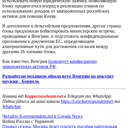
использовать новую юридическую лазейку, позволяющую
блоку продвигаться вперед в реализации планов по
использованию доходов от замороженных российских
активов для помощи Киеву.
В дополнение к бельгийским предложениям, другие страны
блока предложили бойкотировать министерские встречи,
проводимые в Венгрии, и подготовить конфиденциальные
приложения к документам ЕС, определяющим
альтернативные пути для достижения согласия между
другими 26 членами блока.
Как известно, Венгрия
блокирует конфискацию
замороженных активов РФ
.
Разработан механизм обхода вето Венгрии на покупку
оружия - Боррель
Новини від
Корреспондент.net
в Telegram та WhatsApp.
Підписуйтесь на наші канали
https://t.me/korrespondentnet
та
WhatsApp
Читайте Korrespondent.net в Google News
Война России с Украиной
Провал сезона: Москва будет платить пособия работникам