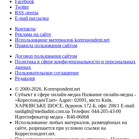
Facebook
Twitter
RSS-ленты
E-mail рассылка
Контакты
Реклама на сайте
Использование материалов korrespondent.net
Правила пользования сайтом
Договор пользования сайтом
Политика в сфере конфиденциальности и персональных
данных
Пользовательское соглашение
Редакция
© 2000-2026, Korrespondent.net
Субъект в сфере онлайн-медиа Название онлайн-медиа -
«КореспонденТ.net» Адрес: 02091, місто Київ,
ХАРКІВСЬКЕ ШОСЕ, будинок 172-Б, офіс 208/1 E-mail:
sunlight@mediadim.com.ua
Телефон: 044-205-43-00
Идентификатор медиа - R40-06068
Использование любых материалов, размещённых на
сайте, разрешается при условии ссылки на
Корреспондент.net.