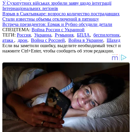
У Сухопутних військах зробили заяву щодо інтеграції
Інтернаціональних легіонів
Взрыв в Сыктывкаре: возросло количество пострадавших
Стали известны объемы отключений в пятницу
Встреча президентов: Ермак и Рубио обсудили детали
СПЕЦТЕМА:
Война России с Украиной
ТЕГИ:
Россия
,
Украина
,
Румыния
,
БПЛА
,
беспилотник
,
атака
,
дрон
,
Война с Россией
,
Война в Украине
,
Шахед
Если вы заметили ошибку, выделите необходимый текст и
нажмите Ctrl+Enter, чтобы сообщить об этом редакции.