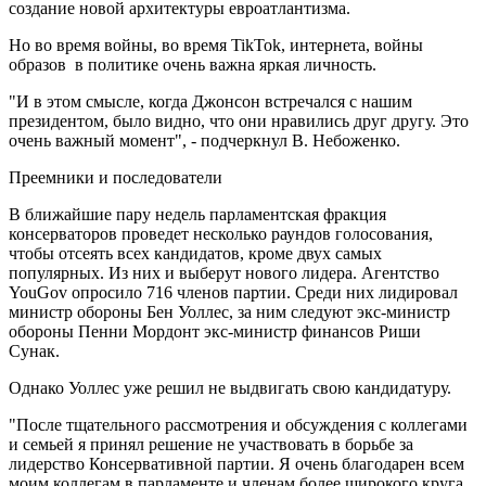
создание новой архитектуры евроатлантизма.
Но во время войны, во время TikTok, интернета, войны
образов в политике очень важна яркая личность.
"И в этом смысле, когда Джонсон встречался с нашим
президентом, было видно, что они нравились друг другу. Это
очень важный момент", - подчеркнул В. Небоженко.
Преемники и последователи
В ближайшие пару недель парламентская фракция
консерваторов проведет несколько раундов голосования,
чтобы отсеять всех кандидатов, кроме двух самых
популярных. Из них и выберут нового лидера. Агентство
YouGov опросило 716 членов партии. Среди них лидировал
министр обороны Бен Уоллес, за ним следуют экс-министр
обороны Пенни Мордонт экс-министр финансов Риши
Сунак.
Однако Уоллес уже решил не выдвигать свою кандидатуру.
"После тщательного рассмотрения и обсуждения с коллегами
и семьей я принял решение не участвовать в борьбе за
лидерство Консервативной партии. Я очень благодарен всем
моим коллегам в парламенте и членам более широкого круга,