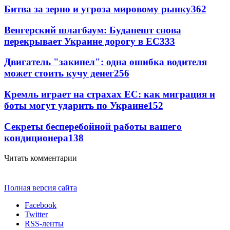
Битва за зерно и угроза мировому рынку
362
Венгерский шлагбаум: Будапешт снова
перекрывает Украине дорогу в ЕС
333
Двигатель "закипел": одна ошибка водителя
может стоить кучу денег
256
Кремль играет на страхах ЕС: как миграция и
боты могут ударить по Украине
152
Секреты бесперебойной работы вашего
кондиционера
138
Читать комментарии
Полная версия сайта
Facebook
Twitter
RSS-ленты