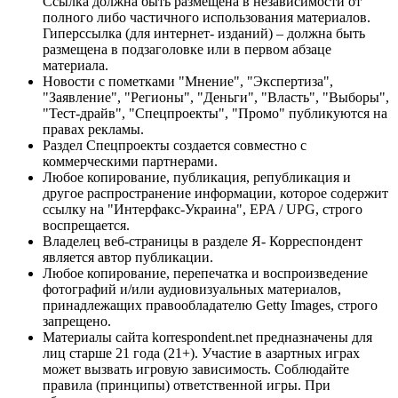
Ссылка должна быть размещена в независимости от
полного либо частичного использования материалов.
Гиперссылка (для интернет- изданий) – должна быть
размещена в подзаголовке или в первом абзаце
материала.
Новости с пометками "Мнение", "Экспертиза",
"Заявление", "Регионы", "Деньги", "Власть", "Выборы",
"Тест-драйв", "Спецпроекты", "Промо" публикуются на
правах рекламы.
Раздел Спецпроекты создается совместно с
коммерческими партнерами.
Любое копирование, публикация, републикация и
другое распространение информации, которое содержит
ссылку на "Интерфакс-Украина", EPA / UPG, строго
воспрещается.
Владелец веб-страницы в разделе Я- Корреспондент
является автор публикации.
Любое копирование, перепечатка и воспроизведение
фотографий и/или аудиовизуальных материалов,
принадлежащих правообладателю Getty Images, строго
запрещено.
Материалы сайта korrespondent.net предназначены для
лиц старше 21 года (21+). Участие в азартных играх
может вызвать игровую зависимость. Соблюдайте
правила (принципы) ответственной игры. При