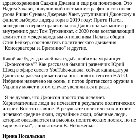
здравоохранения Саджид Джавид и еще ряд политиков. Это
Надим Захави, получивший пост министра финансов после
ухода Риши Сунака; Джереми Хант, уступивший Джонсону в
финале выборов лидера тори в 2019 году; Прити Пател,
вошедшая в первое правительство Джонсона как министр
внутренних дел; Том Тугхендхат, с 2020 года возглавляющий
комитет по международным отношениям Палаты общин;
Стив Бейкер, сооснователь политического движения
"Консерваторы за Британию" и другие.
Какой же будет дальнейшая судьба любимца украинцев
"Джонсонюка"? Как рассказал бывший разведчик Юрий
Швец в эфире своего YouTube-канала, сейчас кандидатура
Джонсона рассматривается на пост нового генсека НАТО.
Избрание назначено на осень, и поток британского оружия в
Украину может в этом случае увеличиться в разы.
"Я не думаю, что Джонсон просто так исчезнет.
Харизматичные люди не исчезают в результате политических
интриг. Вот это главное. В результате политических интриг
исчезают средние люди, случайные люди, обычные люди,
которые оказываются на высоких политических постах, но не
харизматики", - подытожил В. Небоженко.
Ирина Носальская