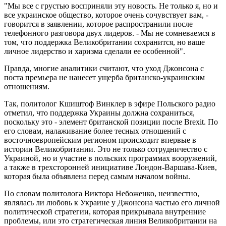
"Мы все с грустью восприняли эту новость. Не только я, но и
все украинское общество, которое очень сочувствует вам, -
говорится в заявлении, которое распространили после
телефонного разговора двух лидеров. - Мы не сомневаемся в
том, что поддержка Великобритании сохранится, но ваше
личное лидерство и харизма сделали ее особенной".
Правда, многие аналитики считают, что уход Джонсона с
поста премьера не нанесет ущерба британско-украинским
отношениям.
Так, политолог Кшиштоф Винклер в эфире Польского радио
отметил, что поддержка Украины должна сохраниться,
поскольку это - элемент британской позиции после Brexit. По
его словам, налаживание более тесных отношений с
восточноевропейским регионом происходит впервые в
истории Великобритании. Это не только сотрудничество с
Украиной, но и участие в польских программах вооружений,
а также в трехсторонней инициативе Лондон-Варшава-Киев,
которая была объявлена перед самым началом войны.
По словам политолога Виктора Небоженко, неизвестно,
являлась ли любовь к Украине у Джонсона частью его личной
политической стратегии, которая прикрывала внутренние
проблемы, или это стратегическая линия Великобритании на