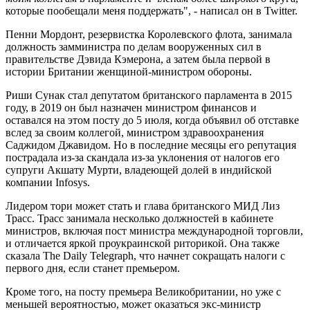
которые пообещали меня поддержать", - написал он в Twitter.
Пенни Мордонт, резервистка Королевского флота, занимала
должность замминистра по делам вооруженных сил в
правительстве Дэвида Кэмерона, а затем была первой в
истории Британии женщиной-министром обороны.
Риши Сунак стал депутатом британского парламента в 2015
году, в 2019 он был назначен министром финансов и
оставался на этом посту до 5 июля, когда объявил об отставке
вслед за своим коллегой, министром здравоохранения
Саджидом Джавидом. Но в последние месяцы его репутация
пострадала из-за скандала из-за уклонения от налогов его
супруги Акшату Мурти, владеющей долей в индийской
компании Infosys.
Лидером тори может стать и глава британского МИД Лиз
Трасс. Трасс занимала несколько должностей в кабинете
министров, включая пост министра международной торговли,
и отличается яркой проукраинской риторикой. Она также
сказала The Daily Telegraph, что начнет сокращать налоги с
первого дня, если станет премьером.
Кроме того, на посту премьера Великобритании, но уже с
меньшей вероятностью, может оказаться экс-министр