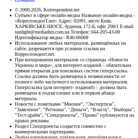
© 2000-2026, Korrespondent.net
Субъект в сфере онлайн-медиа Название онлайн-медиа -
«КореспонденТ.net» Адрес: 02091, місто Київ,
ХАРКІВСЬКЕ ШОСЕ, будинок 172-Б, офіс 208/1 E-mail:
sunlight@mediadim.com.ua
Телефон: 044-205-43-00
Идентификатор медиа - R40-06068
Использование любых материалов, размещённых на
сайте, разрешается при условии ссылки на
Корреспондент.net.
При копировании материалов со страницы «Новости
Украины и мира», для интернет-изданий – обязательна
прямая открытая для поисковых систем гиперссылка.
Ссылка должна быть размещена в независимости от
полного либо частичного использования материалов.
Гиперссылка (для интернет- изданий) – должна быть
размещена в подзаголовке или в первом абзаце
материала.
Новости с пометками "Мнение", "Экспертиза",
"Заявление", "Регионы", "Деньги", "Власть", "Выборы",
"Тест-драйв", "Спецпроекты", "Промо" публикуются на
правах рекламы.
Раздел Спецпроекты создается совместно с
коммерческими партнерами.
Любое копирование, публикация, републикация и