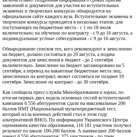
заявлений и документов для участия во вступительных
экзаменах и творческих конкурсах обнародуется на
официальном сайте каждого вуза. Вступительные экзамены и
творческие конкурсы проводятся в несколько этапов: для
поступающих на бюджетные места - с 1 по 18 июля
включительно; на обучение по контракту - с 9 до 16 августа, а
индивидуальные устные собеседования - с 9 до 16 августа.
Обнародование списков тех, кого рекомендуют к зачислению
на бюджет, должно состояться до 29 августа, а подача
документов для зачисления в бюджет - до 2 сентября
включительно. Зачисление на бюджет запланировано на 5
сентября, а перевод на вакантные бюджетные места лиц,
зачисленных на контракт, может состояться не позднее 19
сентября. Зачисление на контракт - до 30 сентября.
Как сообщила пресс-служба Минобразования и науки, по
итогам первых двух недель основных сессий вступительной
кампании 6 556 абитуриентов сдали на максимальные 200
баллов НМТ (Национальный мультипредметный тест,
который из-за военных действий стал в этом году
альтернативой ВНО). По информации Украинского Центра
оценивания качества образования, 116 181 участник получил
результат по шкале 100-200 баллов. А наивысшие 200 баллов
имеют 6 556 абитуриентов: 375 участников - по трем