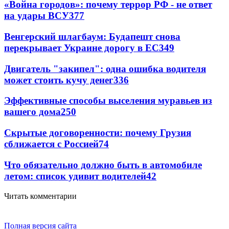
«Война городов»: почему террор РФ - не ответ
на удары ВСУ
377
Венгерский шлагбаум: Будапешт снова
перекрывает Украине дорогу в ЕС
349
Двигатель "закипел": одна ошибка водителя
может стоить кучу денег
336
Эффективные способы выселения муравьев из
вашего дома
250
Скрытые договоренности: почему Грузия
сближается с Россией
74
Что обязательно должно быть в автомобиле
летом: список удивит водителей
42
Читать комментарии
Полная версия сайта