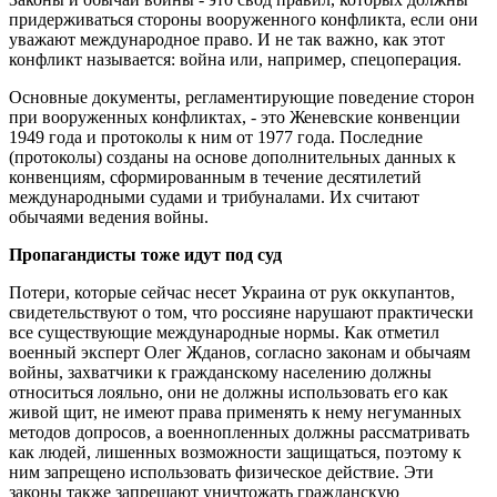
придерживаться стороны вооруженного конфликта, если они
уважают международное право. И не так важно, как этот
конфликт называется: война или, например, спецоперация.
Основные документы, регламентирующие поведение сторон
при вооруженных конфликтах, - это Женевские конвенции
1949 года и протоколы к ним от 1977 года. Последние
(протоколы) созданы на основе дополнительных данных к
конвенциям, сформированным в течение десятилетий
международными судами и трибуналами. Их считают
обычаями ведения войны.
Пропагандисты тоже идут под суд
Потери, которые сейчас несет Украина от рук оккупантов,
свидетельствуют о том, что россияне нарушают практически
все существующие международные нормы. Как отметил
военный эксперт Олег Жданов, согласно законам и обычаям
войны, захватчики к гражданскому населению должны
относиться лояльно, они не должны использовать его как
живой щит, не имеют права применять к нему негуманных
методов допросов, а военнопленных должны рассматривать
как людей, лишенных возможности защищаться, поэтому к
ним запрещено использовать физическое действие. Эти
законы также запрещают уничтожать гражданскую