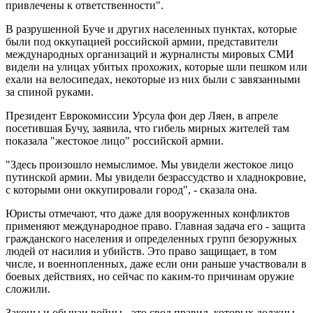
привлечены к ответственности".
В разрушенной Буче и других населенных пунктах, которые
были под оккупацией российской армии, представители
международных организаций и журналисты мировых СМИ
видели на улицах убитых прохожих, которые шли пешком или
ехали на велосипедах, некоторые из них были с завязанными
за спиной руками.
Президент Еврокомиссии Урсула фон дер Ляен, в апреле
посетившая Бучу, заявила, что гибель мирных жителей там
показала "жестокое лицо" российской армии.
"Здесь произошло немыслимое. Мы увидели жестокое лицо
путинской армии. Мы увидели безрассудство и хладнокровие,
с которыми они оккупировали город", - сказала она.
Юристы отмечают, что даже для вооруженных конфликтов
применяют международное право. Главная задача его - защита
гражданского населения и определенных групп безоружных
людей от насилия и убийств. Это право защищает, в том
числе, и военнопленных, даже если они раньше участвовали в
боевых действиях, но сейчас по каким-то причинам оружие
сложили.
Законы и обычаи войны - это свод правил, которых должны