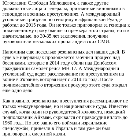
Югославии Слободан Милошевич, а также другие
должностные лица и генералы, признанные виновными в
геноциде и военных преступлениях. А международный
уголовный трибунал по геноциду в африканской Руанде
работал до 2015 года. Он не только приговорил за геноцид к
пожизненному сроку бывшего премьера этой страны, но и к
значительные, по 30-35 лет заключения, получили
руководители нескольких пропагандистских СМИ.
Напомним еще несколько резонансных дел наших дней. В
суде в Нидерландах продолжается заочный процесс над
боевиками, которые в 2014 году сбили над Донбассом
гражданский самолет рейса МН-17. А Международный
уголовный суд ведет расследование по преступлениям на
войне в Украине, которая идет с 2014-го года. После
полномасштабного вторжения прокурор этого суда открыл
еще одно дело.
Как правило, резонансные преступления рассматривают не
только международные, но и национальные суды. Известен
случай, когда один из руководителей холокоста, немецкий
подполковник Айхман, скрывался от правосудия вплоть до
1960 года. Но все равно его поймали израильские
спецслужбы, привезли в Израиль и там уже он был
приговорен к смертной казни.