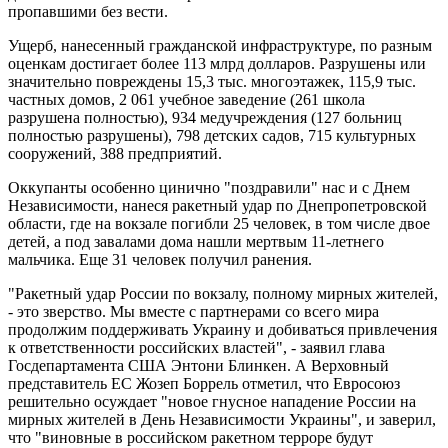
пропавшими без вести.
Ущерб, нанесенный гражданской инфраструктуре, по разным
оценкам достигает более 113 млрд долларов. Разрушены или
значительно повреждены 15,3 тыс. многоэтажек, 115,9 тыс.
частных домов, 2 061 учебное заведение (261 школа
разрушена полностью), 934 медучреждения (127 больниц
полностью разрушены), 798 детских садов, 715 культурных
сооружений, 388 предприятий.
Оккупанты особенно цинично "поздравили" нас и с Днем
Независимости, нанеся ракетный удар по Днепропетровской
области, где на вокзале погибли 25 человек, в том числе двое
детей, а под завалами дома нашли мертвым 11-летнего
мальчика. Еще 31 человек получил ранения.
"Ракетный удар России по вокзалу, полному мирных жителей,
- это зверство. Мы вместе с партнерами со всего мира
продолжим поддерживать Украину и добиваться привлечения
к ответственности российских властей", - заявил глава
Госдепартамента США Энтони Блинкен. А Верховный
представитель ЕС Жозеп Боррель отметил, что Евросоюз
решительно осуждает "новое гнусное нападение России на
мирных жителей в День Независимости Украины", и заверил,
что "виновные в российском ракетном терроре будут