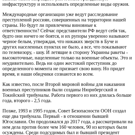
инфраструктуру и использовать определенные виды оружия.
Международные организации уже ведут расследование
преступлений россиян, совершенных на территории нашей
страны. Но будут ли привлечены виновные к
ответственности? Сейчас представители РФ ведут себя так,
будто они ничего не боятся, и их рупоры уверенно называют
черное белым, утверждая, что никаких зверств в Буче и
других населенных пунктах не было, а все, что показывают
по телевизору, - шоу. И летящие в сторону Украины ракеты -
высокоточные, нацеленные только на военные объекты. Это и
неудивительно. Ведь ни один жестокий преступник до
определенного момента не признает свою вину. Но придет
время, и наши обидчики сознаются во всем.
Как известно, после Второй мировой войны для наказания
военных преступников были созданы Нюрнбергский и
Токийский трибуналы. Работа первого из них длилась больше
года, второго - 2,5 года.
Позже, 1993 и 1995 годов, Совет Безопасности ООН создал
еще два трибунала. Первый - в отношении бывшей
Югославии. Он продолжался до 2017 года, а рассматривали на
нем дела против более чем 160 человек, 90 из которых были
осуждены. Среди подсудимых был и бывший президент