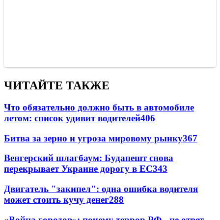
ЧИТАЙТЕ ТАКЖЕ
Что обязательно должно быть в автомобиле
летом: список удивит водителей
406
Битва за зерно и угроза мировому рынку
367
Венгерский шлагбаум: Будапешт снова
перекрывает Украине дорогу в ЕС
343
Двигатель "закипел": одна ошибка водителя
может стоить кучу денег
288
«Война городов»: почему террор РФ - не ответ