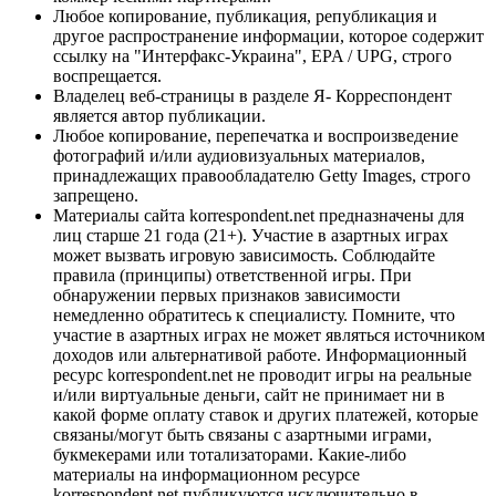
Любое копирование, публикация, републикация и
другое распространение информации, которое содержит
ссылку на "Интерфакс-Украина", EPA / UPG, строго
воспрещается.
Владелец веб-страницы в разделе Я- Корреспондент
является автор публикации.
Любое копирование, перепечатка и воспроизведение
фотографий и/или аудиовизуальных материалов,
принадлежащих правообладателю Getty Images, строго
запрещено.
Материалы сайта korrespondent.net предназначены для
лиц старше 21 года (21+). Участие в азартных играх
может вызвать игровую зависимость. Соблюдайте
правила (принципы) ответственной игры. При
обнаружении первых признаков зависимости
немедленно обратитесь к специалисту. Помните, что
участие в азартных играх не может являться источником
доходов или альтернативой работе. Информационный
ресурс korrespondent.net не проводит игры на реальные
и/или виртуальные деньги, сайт не принимает ни в
какой форме оплату ставок и других платежей, которые
связаны/могут быть связаны с азартными играми,
букмекерами или тотализаторами. Какие-либо
материалы на информационном ресурсе
korrespondent.net публикуются исключительно в