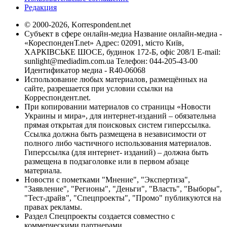
Редакция
© 2000-2026, Korrespondent.net
Субъект в сфере онлайн-медиа Название онлайн-медиа -
«КореспонденТ.net» Адрес: 02091, місто Київ,
ХАРКІВСЬКЕ ШОСЕ, будинок 172-Б, офіс 208/1 E-mail:
sunlight@mediadim.com.ua
Телефон: 044-205-43-00
Идентификатор медиа - R40-06068
Использование любых материалов, размещённых на
сайте, разрешается при условии ссылки на
Корреспондент.net.
При копировании материалов со страницы «Новости
Украины и мира», для интернет-изданий – обязательна
прямая открытая для поисковых систем гиперссылка.
Ссылка должна быть размещена в независимости от
полного либо частичного использования материалов.
Гиперссылка (для интернет- изданий) – должна быть
размещена в подзаголовке или в первом абзаце
материала.
Новости с пометками "Мнение", "Экспертиза",
"Заявление", "Регионы", "Деньги", "Власть", "Выборы",
"Тест-драйв", "Спецпроекты", "Промо" публикуются на
правах рекламы.
Раздел Спецпроекты создается совместно с
коммерческими партнерами.