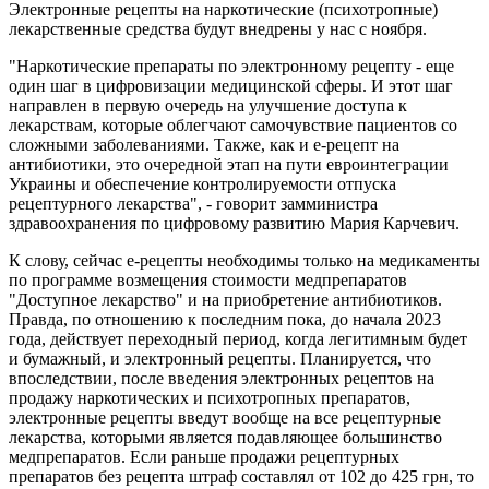
Электронные рецепты на наркотические (психотропные)
лекарственные средства будут внедрены у нас с ноября.
"Наркотические препараты по электронному рецепту - еще
один шаг в цифровизации медицинской сферы. И этот шаг
направлен в первую очередь на улучшение доступа к
лекарствам, которые облегчают самочувствие пациентов со
сложными заболеваниями. Также, как и е-рецепт на
антибиотики, это очередной этап на пути евроинтеграции
Украины и обеспечение контролируемости отпуска
рецептурного лекарства", - говорит замминистра
здравоохранения по цифровому развитию Мария Карчевич.
К слову, сейчас е-рецепты необходимы только на медикаменты
по программе возмещения стоимости медпрепаратов
"Доступное лекарство" и на приобретение антибиотиков.
Правда, по отношению к последним пока, до начала 2023
года, действует переходный период, когда легитимным будет
и бумажный, и электронный рецепты. Планируется, что
впоследствии, после введения электронных рецептов на
продажу наркотических и психотропных препаратов,
электронные рецепты введут вообще на все рецептурные
лекарства, которыми является подавляющее большинство
медпрепаратов. Если раньше продажи рецептурных
препаратов без рецепта штраф составлял от 102 до 425 грн, то