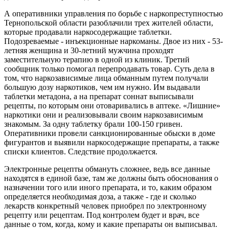
А оперативники управления по борьбе с наркопреступностью
Тернопольской области разоблачили трех жителей области,
которые продавали наркосодержащие таблетки.
Подозреваемые - инъекционные наркоманы. Двое из них - 53-
летняя женщина и 30-летний мужчина проходят
заместительную терапию в одной из клиник. Третий
сообщник только помогал перепродавать товар. Суть дела в
том, что наркозависимые лица обманным путем получали
большую дозу наркотиков, чем им нужно. Им выдавали
таблетки метадона, а на препарат соннат выписывали
рецепты, по которым они отоваривались в аптеке. «Лишние»
наркотики они и реализовывали своим наркозависимым
знакомым. За одну таблетку брали 100-150 гривен.
Оперативники провели санкционированные обыски в доме
фигурантов и выявили наркосодержащие препараты, а также
списки клиентов. Следствие продолжается.
Электронные рецепты обмануть сложнее, ведь все данные
находятся в единой базе, там же должны быть обоснования о
назначении того или иного препарата, и то, каким образом
определяется необходимая доза, а также - где и сколько
лекарств конкретный человек приобрел по электронному
рецепту или рецептам. Под контролем будет и врач, все
данные о том, когда, кому и какие препараты он выписывал.