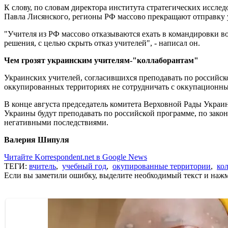
К слову, по словам директора института стратегических иссле
Павла Лисянского, регионы РФ массово прекращают отправку 
"Учителя из РФ массово отказываются ехать в командировки 
решения, с целью скрыть отказ учителей", - написал он.
Чем грозят украинским учителям-"коллаборантам"
Украинских учителей, согласившихся преподавать по российско
оккупированных территориях не сотрудничать с оккупационным
В конце августа председатель комитета Верховной Рады Украин
Украины будут преподавать по российской программе, по зако
негативными последствиями.
Валерия Шипуля
Читайте Korrespondent.net в Google News
ТЕГИ:
вчитель
,
учебный год
,
окупированные территории
,
ко
Если вы заметили ошибку, выделите необходимый текст и нажми