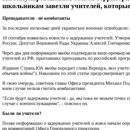
школьникам завезли учителей, которые
Преподаватели - не комбатанты
За последние несколько дней украинские военные освободили 
10 сентября появились новости о задержании учителей. Утверж
России. Депутат Верховной Рады Украины Алексей Гончаренко 
Через два дня информацию якобы подтвердила вице-премьер-м
учителей из РФ, приехавших преподавать по российской прогр
Издание Страна.ЮА якобы передает слова Верещук, мол учител
обычаев войны"). Наказание по этой статье предусматривает д
В свою очередь, советник главы Офиса президента Михаил Под
коем случае нельзя считать комбатантами.
"Если будут задержаны учителя - да, мы пока не можем точно ск
случае с военнослужащими", - пояснил он.
Были ли учителя?
Позже информацию о задержании учителей и вовсе начали опро
на комментарий Офиса Генерального прокурора.