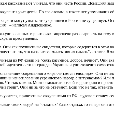
кам рассказывают учителя, что они часть России. Домашняя за
купанты учат детей. По его словам, в тексте нет упоминания об
ника дети могут узнать, что украинцев в России не существует. 
ция", – написал Андрющенко.
оккупированных территориях запрещено разговаривать на тему 
 скрыть преступления.
ах. Они как похищенные свидетели, которые содержатся в этом к
ществить то, что называется коллективная память", - заявил Я
теля из РФ ехали не "сеять разумное, доброе, вечное". Они ех
ой идентичности из граждан Украины и уничтожения самосозна
ставлениям современного мира считается геноцидом. Они не знал
шины изнасилования украинского народа с энтузиазмом? Или про
но. Что так можно. Можно захватить силой территорию и просто
атели". Они ни за что не отвечают. Если что не так, отвечать за
 учителя, привезенные оккупантами из РФ, с удовольствием сел
ляли своих людей на "отжатых" базах отдыха, то теперь они от