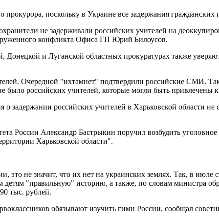
 прокурора, поскольку в Украине все задержания гражданских г
охранители не задерживали российских учителей на деоккупиро
оруженного конфликта Офиса ГП Юрий Билоусов.
й, Донецкой и Луганской областных прокуратурах также уверяют
ателей. Очередной "ихтамнет" подтвердили российские СМИ. Та
 не было российских учителей, которые могли быть привлечены к
 о задержании российских учителей в Харьковской области не со
итета России Александр Бастрыкин поручил возбудить уголовно
ерритории Харьковской области".
, это не значит, что их нет на украинских землях. Так, в июле 
м детям "правильную" историю, а также, по словам министра об
90 тыс. рублей.
рвоклассников обязывают изучить гимн России, сообщал совет