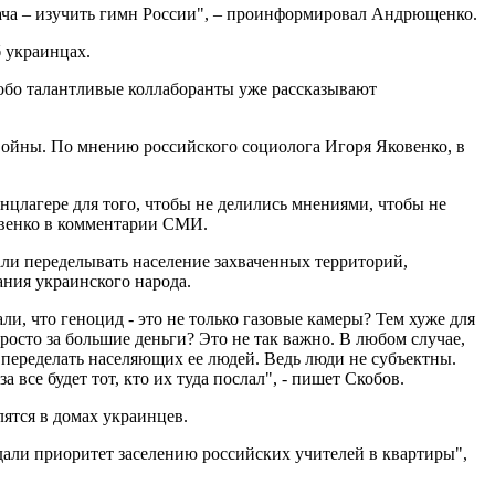
дача – изучить гимн России", – проинформировал Андрющенко.
 украинцах.
Особо талантливые коллаборанты уже рассказывают
войны. По мнению российского социолога Игоря Яковенко, в
онцлагере для того, чтобы не делились мнениями, чтобы не
ковенко в комментарии СМИ.
али переделывать население захваченных территорий,
ния украинского народа.
и, что геноцид - это не только газовые камеры? Тем хуже для
сто за большие деньги? Это не так важно. В любом случае,
 переделать населяющих ее людей. Ведь люди не субъектны.
 все будет тот, кто их туда послал", - пишет Скобов.
ятся в домах украинцев.
дали приоритет заселению российских учителей в квартиры",