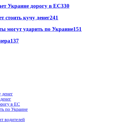
ет Украине дорогу в ЕС
330
т стоить кучу денег
241
ты могут ударить по Украине
151
нера
137
 денег
орогу в ЕС
ить по Украине
ит водителей