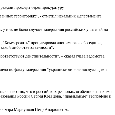
раждан проходят через прокуратуру.
ванных территориях", - отметил начальник Департамента
: у них не было случаев задержания российских учителей на
к, "Коммерсантъ" процитировал анонимного собеседника,
 какой-либо ответственности".
ответствуют действительности", – сказал глава ведомства
е дело по факту задержания "украинскими военнослужащими
стало известно, что в российских регионах, особенно с низкими
разования России Сергея Кравцова, "правильные" географию и
ник мэра Мариуполя Петр Андрющенко.