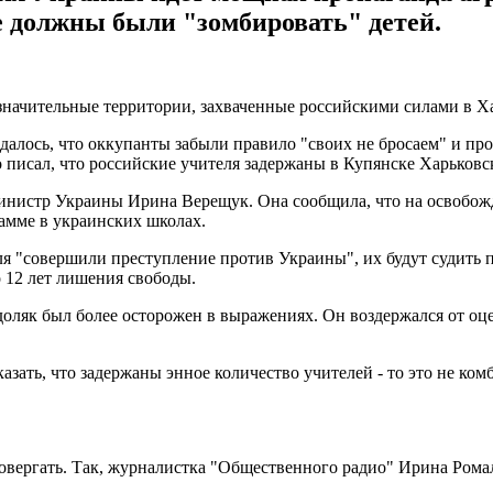
 должны были "зомбировать" детей.
значительные территории, захваченные российскими силами в Ха
далось, что оккупанты забыли правило "своих не бросаем" и про
писал, что российские учителя задержаны в Купянске Харьковс
инистр Украины Ирина Верещук. Она сообщила, что на освобож
амме в украинских школах.
я "совершили преступление против Украины", их будут судить п
о 12 лет лишения свободы.
оляк был более осторожен в выражениях. Он воздержался от оцен
азать, что задержаны энное количество учителей - то это не ком
вергать. Так, журналистка "Общественного радио" Ирина Ромал