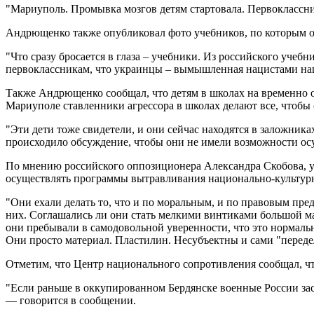
"Мариуполь. Промывка мозгов детям стартовала. Первоклассни
Андрющенко также опубликовал фото учебников, по которым ок
"Что сразу бросается в глаза – учебники. Из российского учеб
первоклассникам, что украинцы – вымышленная нацистами на
Также Андрющенко сообщал, что детям в школах на временно 
Мариуполе ставленники агрессора в школах делают все, чтобы
"Эти дети тоже свидетели, и они сейчас находятся в заложник
происходило обсуждение, чтобы они не имели возможности осу
По мнению российского оппозиционера Александра Скобова, учи
осуществлять программы вытравливания национально-культурн
"Они ехали делать то, что и по моральным, и по правовым пред
них. Соглашались ли они стать мелкими винтиками большой ма
они пребывали в самодовольной уверенности, что это нормаль
Они просто материал. Пластилин. Несубъектны и сами "переделыв
Отметим, что Центр национального сопротивления сообщал, что
"Если раньше в оккупированном Бердянске военные России засе
— говорится в сообщении.