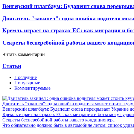
Венгерский шлагбаум: Будапешт снова перекрыва
Двигатель "закипел": одна ошибка водителя може
Кремль играет на страхах ЕС: как миграция и бо
Секреты бесперебойной работы вашего кондицио
Читать комментарии
Статьи
Последние
Популярные
Комментируемые
Двигатель "закипел": одна ошибка водителя может стоить кучу
Венгерский шлагбаум: Будапешт снова перекрывает Украине д
Кремль играет на страхах ЕС: как миграция и боты могут удар
Секреты бесперебойной работы вашего кондиционера
Что обязательно должно быть в автомобиле летом: список удив