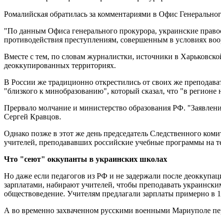
Ромалийская обратилась за комментариями в Офис Генерального
"По данным Офиса генерального прокурора, украинские право
противодействия преступлениям, совершенным в условиях во
Вместе с тем, по словам журналистки, источники в Харьковско
деоккупированных территориях.
В России же традиционно открестились от своих же преподав
"близкого к минобразованию", который сказал, что "в регионе
Прервало молчание и министерство образования РФ. "Заявления
Сергей Кравцов.
Однако позже в этот же день председатель Следственного ком
учителей, преподававших российские учебные программы на т
Что "сеют" оккупанты в украинских школах
Но даже если педагогов из РФ и не задержали после деоккупации
зарплатами, набирают учителей, чтобы преподавать украински
обществоведение. Учителям предлагали зарплаты примерно в 1
А во временно захваченном русскими военными Мариуполе пе