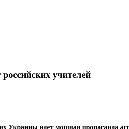
т российских учителей
ях Украины идет мощная пропаганда аг