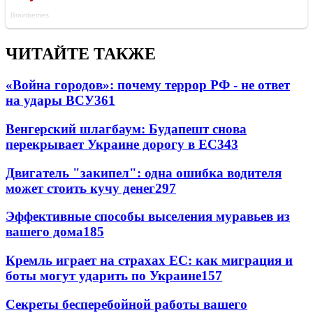
ЧИТАЙТЕ ТАКЖЕ
«Война городов»: почему террор РФ - не ответ
на удары ВСУ
361
Венгерский шлагбаум: Будапешт снова
перекрывает Украине дорогу в ЕС
343
Двигатель "закипел": одна ошибка водителя
может стоить кучу денег
297
Эффективные способы выселения муравьев из
вашего дома
185
Кремль играет на страхах ЕС: как миграция и
боты могут ударить по Украине
157
Секреты бесперебойной работы вашего