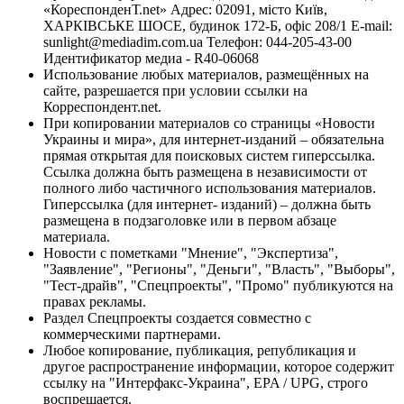
«КореспонденТ.net» Адрес: 02091, місто Київ,
ХАРКІВСЬКЕ ШОСЕ, будинок 172-Б, офіс 208/1 E-mail:
sunlight@mediadim.com.ua
Телефон: 044-205-43-00
Идентификатор медиа - R40-06068
Использование любых материалов, размещённых на
сайте, разрешается при условии ссылки на
Корреспондент.net.
При копировании материалов со страницы «Новости
Украины и мира», для интернет-изданий – обязательна
прямая открытая для поисковых систем гиперссылка.
Ссылка должна быть размещена в независимости от
полного либо частичного использования материалов.
Гиперссылка (для интернет- изданий) – должна быть
размещена в подзаголовке или в первом абзаце
материала.
Новости с пометками "Мнение", "Экспертиза",
"Заявление", "Регионы", "Деньги", "Власть", "Выборы",
"Тест-драйв", "Спецпроекты", "Промо" публикуются на
правах рекламы.
Раздел Спецпроекты создается совместно с
коммерческими партнерами.
Любое копирование, публикация, републикация и
другое распространение информации, которое содержит
ссылку на "Интерфакс-Украина", EPA / UPG, строго
воспрещается.