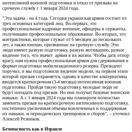
интенсивной военной подготовки и отказ от призыва на
срочную службу с 1 января 2024 года.
"Эта задача - на 4 года. Сегодня украинская армия состоит из
трех основных категорий лиц. Во-первых, это
профессиональные кадровые военные, офицеры и сержанты,
получившие профессиональное образование. Во-вторых, это
контрактники, которые служат от 6 месяцев до нескольких
лет, а также юноши, призванные на срочную службу. Эти
люди имеют разную подготовку, разную мотивацию, разное
видение того, что значит армия в их жизни. Чтобы дать отпор
врагу, нам нужна профессиональная армия для сдерживания и
формат подготовки мобилизационного резерва. Президент
поручил, и мы подготовили видение модели, на первом этапе
которой призыв сохраняется, однако в качестве альтернативы
вводится краткосрочная (3-4 месяца) интенсивная военная
подготовка. Пройдя такую ​​подготовку, молодые люди не
будут попадать под призыв. Но они получат базовые воинские
навыки. А с 1 января 2024 года мы планируем полностью
заменить призыв на краткосрочную интенсивную подготовку,
постепенно увеличивая объемы вовлеченных и поддерживая
их навыки. м периодических тренировок и сборов", – уточнил
Алексей Резников.
Безопасность как в Израиле