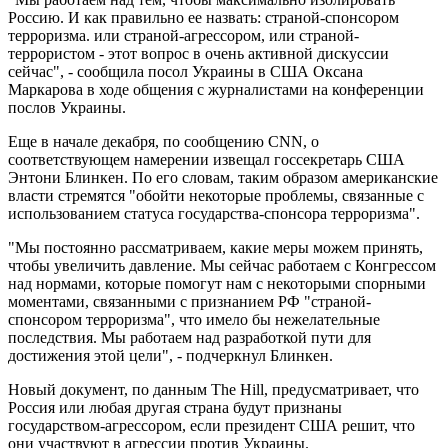
Россию. И как правильно ее назвать: страной-спонсором
терроризма. или страной-агрессором, или страной-
террористом - этот вопрос в очень активной дискуссии
сейчас", - сообщила посол Украины в США Оксана
Маркарова в ходе общения с журналистами на конференции
послов Украины.
Еще в начале декабря, по сообщению CNN, о
соответствующем намерении извещал госсекретарь США
Энтони Блинкен. По его словам, таким образом американские
власти стремятся "обойти некоторые проблемы, связанные с
использованием статуса государства-спонсора терроризма".
"Мы постоянно рассматриваем, какие меры можем принять,
чтобы увеличить давление. Мы сейчас работаем с Конгрессом
над нормами, которые помогут нам с некоторыми спорными
моментами, связанными с признанием РФ "страной-
спонсором терроризма", что имело бы нежелательные
последствия. Мы работаем над разработкой пути для
достижения этой цели", - подчеркнул Блинкен.
Новый документ, по данным The Hill, предусматривает, что
Россия или любая другая страна будут признаны
государством-агрессором, если президент США решит, что
они участвуют в агрессии против Украины.