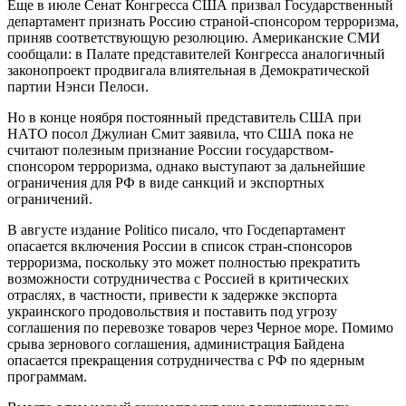
Еще в июле Сенат Конгресса США призвал Государственный
департамент признать Россию страной-спонсором терроризма,
приняв соответствующую резолюцию. Американские СМИ
сообщали: в Палате представителей Конгресса аналогичный
законопроект продвигала влиятельная в Демократической
партии Нэнси Пелоси.
Но в конце ноября постоянный представитель США при
НАТО посол Джулиан Смит заявила, что США пока не
считают полезным признание России государством-
спонсором терроризма, однако выступают за дальнейшие
ограничения для РФ в виде санкций и экспортных
ограничений.
В августе издание Politico писало, что Госдепартамент
опасается включения России в список стран-спонсоров
терроризма, поскольку это может полностью прекратить
возможности сотрудничества с Россией в критических
отраслях, в частности, привести к задержке экспорта
украинского продовольствия и поставить под угрозу
соглашения по перевозке товаров через Черное море. Помимо
срыва зернового соглашения, администрация Байдена
опасается прекращения сотрудничества с РФ по ядерным
программам.