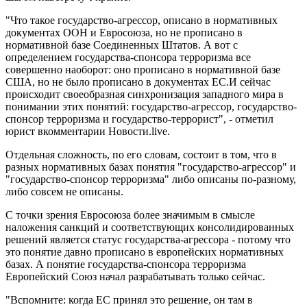
"Что такое государство-агрессор, описано в нормативных
документах ООН и Евросоюза, но не прописано в
нормативной базе Соединенных Штатов. А вот с
определением государства-спонсора терроризма все
совершенно наоборот: оно прописано в нормативной базе
США, но не было прописано в документах ЕС.И сейчас
происходит своеобразная синхронизация западного мира в
понимании этих понятий: государство-агрессор, государство-
спонсор терроризма и государство-террорист", - отметил
юрист вкомментарии Новости.live.
Отдельная сложность, по его словам, состоит в том, что в
разных нормативных базах понятия "государство-агрессор" и
"государство-спонсор терроризма" либо описаны по-разному,
либо совсем не описаны.
С точки зрения Евросоюза более значимым в смысле
наложения санкций и соответствующих консолидированных
решений является статус государства-агрессора - потому что
это понятие давно прописано в европейских нормативных
базах. А понятие государства-спонсора терроризма
Европейский Союз начал разрабатывать только сейчас.
"Вспомните: когда ЕС принял это решение, он там в