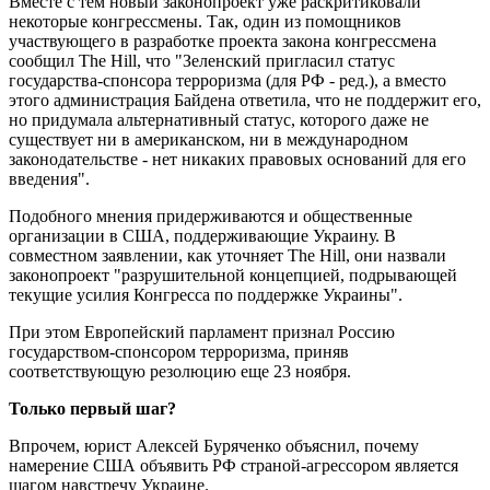
Вместе с тем новый законопроект уже раскритиковали
некоторые конгрессмены. Так, один из помощников
участвующего в разработке проекта закона конгрессмена
сообщил The Hill, что "Зеленский пригласил статус
государства-спонсора терроризма (для РФ - ред.), а вместо
этого администрация Байдена ответила, что не поддержит его,
но придумала альтернативный статус, которого даже не
существует ни в американском, ни в международном
законодательстве - нет никаких правовых оснований для его
введения".
Подобного мнения придерживаются и общественные
организации в США, поддерживающие Украину. В
совместном заявлении, как уточняет The Hill, они назвали
законопроект "разрушительной концепцией, подрывающей
текущие усилия Конгресса по поддержке Украины".
При этом Европейский парламент признал Россию
государством-спонсором терроризма, приняв
соответствующую резолюцию еще 23 ноября.
Только первый шаг?
Впрочем, юрист Алексей Буряченко объяснил, почему
намерение США объявить РФ страной-агрессором является
шагом навстречу Украине.