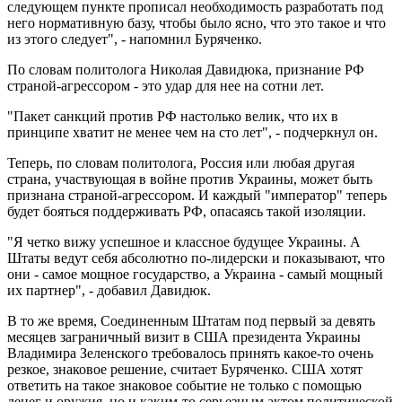
следующем пункте прописал необходимость разработать под
него нормативную базу, чтобы было ясно, что это такое и что
из этого следует", - напомнил Буряченко.
По словам политолога Николая Давидюка, признание РФ
страной-агрессором - это удар для нее на сотни лет.
"Пакет санкций против РФ настолько велик, что их в
принципе хватит не менее чем на сто лет", - подчеркнул он.
Теперь, по словам политолога, Россия или любая другая
страна, участвующая в войне против Украины, может быть
признана страной-агрессором. И каждый "император" теперь
будет бояться поддерживать РФ, опасаясь такой изоляции.
"Я четко вижу успешное и классное будущее Украины. А
Штаты ведут себя абсолютно по-лидерски и показывают, что
они - самое мощное государство, а Украина - самый мощный
их партнер", - добавил Давидюк.
В то же время, Соединенным Штатам под первый за девять
месяцев заграничный визит в США президента Украины
Владимира Зеленского требовалось принять какое-то очень
резкое, знаковое решение, считает Буряченко. США хотят
ответить на такое знаковое событие не только с помощью
денег и оружия, но и каким-то серьезным актом политической