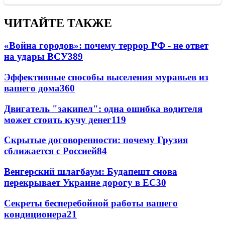
ЧИТАЙТЕ ТАКЖЕ
«Война городов»: почему террор РФ - не ответ
на удары ВСУ
389
Эффективные способы выселения муравьев из
вашего дома
360
Двигатель "закипел": одна ошибка водителя
может стоить кучу денег
119
Скрытые договоренности: почему Грузия
сближается с Россией
84
Венгерский шлагбаум: Будапешт снова
перекрывает Украине дорогу в ЕС
30
Секреты бесперебойной работы вашего
кондиционера
21