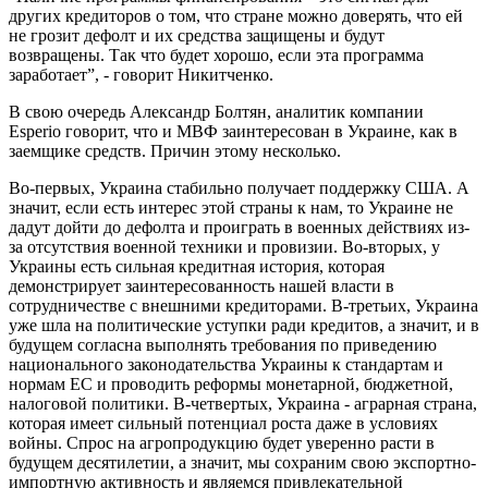
других кредиторов о том, что стране можно доверять, что ей
не грозит дефолт и их средства защищены и будут
возвращены. Так что будет хорошо, если эта программа
заработает”, - говорит Никитченко.
В свою очередь Александр Болтян, аналитик компании
Esperio говорит, что и МВФ заинтересован в Украине, как в
заемщике средств. Причин этому несколько.
Во-первых, Украина стабильно получает поддержку США. А
значит, если есть интерес этой страны к нам, то Украине не
дадут дойти до дефолта и проиграть в военных действиях из-
за отсутствия военной техники и провизии. Во-вторых, у
Украины есть сильная кредитная история, которая
демонстрирует заинтересованность нашей власти в
сотрудничестве с внешними кредиторами. В-третьих, Украина
уже шла на политические уступки ради кредитов, а значит, и в
будущем согласна выполнять требования по приведению
национального законодательства Украины к стандартам и
нормам ЕС и проводить реформы монетарной, бюджетной,
налоговой политики. В-четвертых, Украина - аграрная страна,
которая имеет сильный потенциал роста даже в условиях
войны. Спрос на агропродукцию будет уверенно расти в
будущем десятилетии, а значит, мы сохраним свою экспортно-
импортную активность и являемся привлекательной