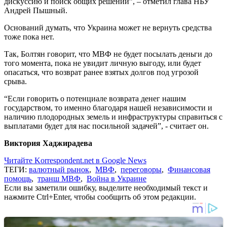
дискуссию и поиск общих решений”, – отметил глава НБУ
Андрей Пышный.
Оснований думать, что Украина может не вернуть средства
тоже пока нет.
Так, Болтян говорит, что МВФ не будет посылать деньги до
того момента, пока не увидит личную выгоду, или будет
опасаться, что возврат ранее взятых долгов под угрозой
срыва.
“Если говорить о потенциале возврата денег нашим
государством, то именно благодаря нашей независимости и
наличию плодородных земель и инфраструктуры справиться с
выплатами будет для нас посильной задачей”, - считает он.
Виктория Хаджирадева
Читайте Korrespondent.net в Google News
ТЕГИ:
валютный рынок
,
МВФ
,
переговоры
,
Финансовая
помощь
,
транш МВФ
,
Война в Украине
Если вы заметили ошибку, выделите необходимый текст и
нажмите Ctrl+Enter, чтобы сообщить об этом редакции.