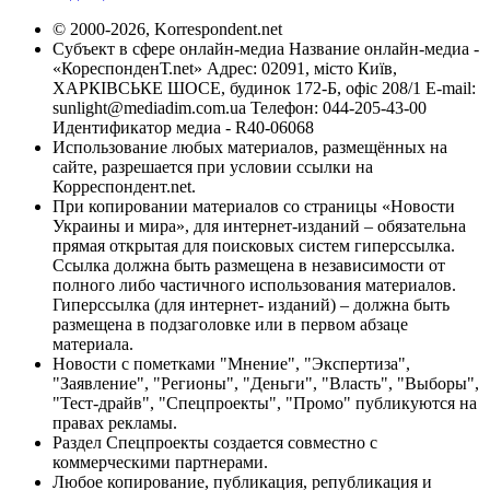
© 2000-2026, Korrespondent.net
Субъект в сфере онлайн-медиа Название онлайн-медиа -
«КореспонденТ.net» Адрес: 02091, місто Київ,
ХАРКІВСЬКЕ ШОСЕ, будинок 172-Б, офіс 208/1 E-mail:
sunlight@mediadim.com.ua
Телефон: 044-205-43-00
Идентификатор медиа - R40-06068
Использование любых материалов, размещённых на
сайте, разрешается при условии ссылки на
Корреспондент.net.
При копировании материалов со страницы «Новости
Украины и мира», для интернет-изданий – обязательна
прямая открытая для поисковых систем гиперссылка.
Ссылка должна быть размещена в независимости от
полного либо частичного использования материалов.
Гиперссылка (для интернет- изданий) – должна быть
размещена в подзаголовке или в первом абзаце
материала.
Новости с пометками "Мнение", "Экспертиза",
"Заявление", "Регионы", "Деньги", "Власть", "Выборы",
"Тест-драйв", "Спецпроекты", "Промо" публикуются на
правах рекламы.
Раздел Спецпроекты создается совместно с
коммерческими партнерами.
Любое копирование, публикация, републикация и