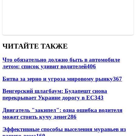
ЧИТАЙТЕ ТАКЖЕ
Что обязательно должно быть в автомобиле
летом: список удивит водителей
406
Битва за зерно и угроза мировому рынку
367
Венгерский шлагбаум: Будапешт снова
перекрывает Украине дорогу в ЕС
343
Двигатель "закипел": одна ошибка водителя
может стоить кучу денег
286
Эффективные способы выселения муравьев из
вашего дома
160