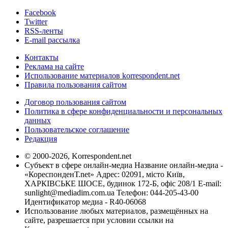
Facebook
Twitter
RSS-ленты
E-mail рассылка
Контакты
Реклама на сайте
Использование материалов korrespondent.net
Правила пользования сайтом
Договор пользования сайтом
Политика в сфере конфиденциальности и персональных
данных
Пользовательское соглашение
Редакция
© 2000-2026, Korrespondent.net
Субъект в сфере онлайн-медиа Название онлайн-медиа -
«КореспонденТ.net» Адрес: 02091, місто Київ,
ХАРКІВСЬКЕ ШОСЕ, будинок 172-Б, офіс 208/1 E-mail:
sunlight@mediadim.com.ua
Телефон: 044-205-43-00
Идентификатор медиа - R40-06068
Использование любых материалов, размещённых на
сайте, разрешается при условии ссылки на