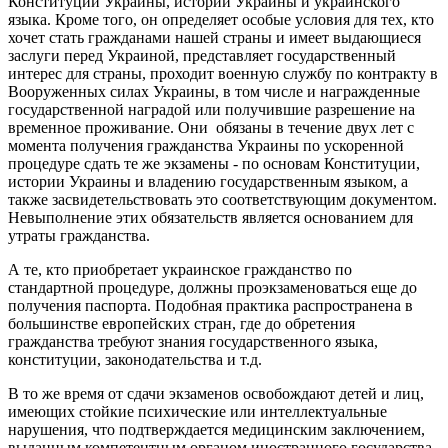
Конституции Украины, истории Украины и украинского
языка. Кроме того, он определяет особые условия для тех, кто
хочет стать гражданами нашей страны и имеет выдающиеся
заслуги перед Украиной, представляет государственный
интерес для страны, проходит военную службу по контракту в
Вооруженных силах Украины, в том числе и награжденные
государственной наградой или получившие разрешение на
временное проживание. Они обязаны в течение двух лет с
момента получения гражданства Украины по ускоренной
процедуре сдать те же экзамены - по основам Конституции,
истории Украины и владению государственным языком, а
также засвидетельствовать это соответствующим документом.
Невыполнение этих обязательств является основанием для
утраты гражданства.
А те, кто приобретает украинское гражданство по
стандартной процедуре, должны проэкзаменоваться еще до
получения паспорта. Подобная практика распространена в
большинстве европейских стран, где до обретения
гражданства требуют знания государственного языка,
конституции, законодательства и т.д.
В то же время от сдачи экзаменов освобождают детей и лиц,
имеющих стойкие психические или интеллектуальные
нарушения, что подтверждается медицинским заключением,
выданным компетентным органом иностранного государства