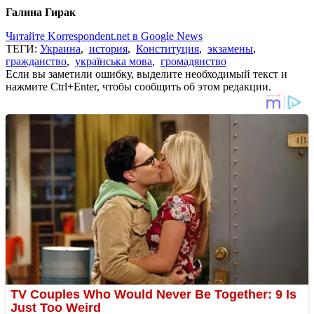
Галина Гирак
Читайте Korrespondent.net в Google News
ТЕГИ:
Украина
,
история
,
Конституция
,
экзамены
,
гражданство
,
українська мова
,
громадянство
Если вы заметили ошибку, выделите необходимый текст и
нажмите Ctrl+Enter, чтобы сообщить об этом редакции.