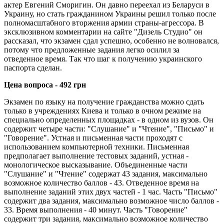
актер Евгений Сморигин. Он давно переехал из Беларуси в
Украину, но стать гражданином Украины решил только после
полномасштабного вторжения армии страны-агрессора. В
эксклюзивном комментарии на сайте "Дизель Студио" он
рассказал, что экзамен сдал успешно, особенно не волновался,
потому что предложенные задания легко осилил за
отведенное время. Так что шаг к получению украинского
паспорта сделан.
Цена вопроса - 492 грн
Экзамен по языку на получение гражданства можно сдать
только в учреждениях Киева и только в очном режиме на
специально определенных площадках - в одном из вузов. Он
содержит четыре части: "Слушание" и "Чтение", "Письмо" и
"Говорение". Устная и письменная части проходят с
использованием компьютерной техники. Письменная
предполагает выполнение тестовых заданий, устная -
монологическое высказывание. Объединенные части
"Слушание" и "Чтение" содержат 43 задания, максимально
возможное количество баллов - 43. Отведенное время на
выполнение заданий этих двух частей - 1 час. Часть "Письмо"
содержит два задания, максимально возможное число баллов -
33. Время выполнения - 40 минут. Часть "Говорение"
содержит три задания, максимально возможное количество