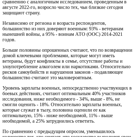
сравнению с аналогичным исследованием, проведенным в
августе 2022-го, возросло число тех, чьи близкие сегодня
защищают страну.
Независимо от региона и возраста респондентов,
большинство из них доверяют военным: 93% - ветеранам
нынешней войны, а 95% - воинам АТО (ООС) 2014-2021
годов.
Больше половины опрошенных считают, что по возвращении
домой ключевыми проблемами, которые могут иметь
ветераны, будут конфликты в семье, отсутствие работы и
злоупотребление алкоголем или наркотиками. Относительно
рисков самоубийств и нарушения законов - подавляющее
большинство считают это маловероятным.
Уровень зарплаты военных, непосредственно участвующих в
боевых действиях, считают оптимальным 40% участников
исследования, ниже необходимого - 34%, выше - 8%, не
смогли оценить - 18%. Относительно зарплаты военных,
которые служат в тылу, половина оценили ее как
оптимальную, 15% - ниже необходимой, 11% - выше
необходимой, а 25% затруднились ответить.
По сравнению с предыдущим опросом, уменьшилось
количество тех, кто считает, что государство выполняет свои