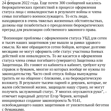
24 февраля 2022 года. Еще почти 300 сообщений касались
бюрократических препятствий в процессе оформления
статуса лица с инвалидностью в результате войны и члена
семьи погибшего военнослужащего. То есть люди,
находящиеся в очень тяжелых жизненных обстоятельствах,
должны еще позаботиться о преодолении бюрократических
преград для реализации собственного законного права.
"Вопиющие проблемы с оформлением статуса УБД для сотен
и тысяч наших защитников уже вышли за рамки здравого
смысла. Ко мне обращаются сотни бойцов, которые долгими
месяцами не могут оформить себе статус участника боевых
действий или инвалидность. То же касается и оформления
статуса члена семьи погибшего (умершего) Защитника или
Защитницы. Их гоняют из кабинета в кабинет, требуют кучу
справок и бумажек, многие из которых вообще не нужны по
законодательству. Часто свой отпуск бойцы вынуждены
тратить не на общение с близкими, а на бюрократическую
волокиту. В результате тысячи парней и девушек, которые, не
жалея собственной жизни, защищали нашу страну, не могут
получить заслуженный статус. У многих опускаются руки", -
отмечает народный депутат Егор Чернев, который
инициировал создание законопроекта № 9141,
освобождающего наших защитников от унизительной беготни
с бумажками.