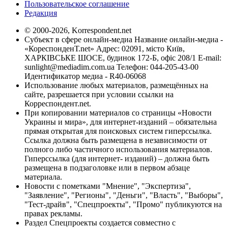
Пользовательское соглашение
Редакция
© 2000-2026, Korrespondent.net
Субъект в сфере онлайн-медиа Название онлайн-медиа -
«КореспонденТ.net» Адрес: 02091, місто Київ,
ХАРКІВСЬКЕ ШОСЕ, будинок 172-Б, офіс 208/1 E-mail:
sunlight@mediadim.com.ua
Телефон: 044-205-43-00
Идентификатор медиа - R40-06068
Использование любых материалов, размещённых на
сайте, разрешается при условии ссылки на
Корреспондент.net.
При копировании материалов со страницы «Новости
Украины и мира», для интернет-изданий – обязательна
прямая открытая для поисковых систем гиперссылка.
Ссылка должна быть размещена в независимости от
полного либо частичного использования материалов.
Гиперссылка (для интернет- изданий) – должна быть
размещена в подзаголовке или в первом абзаце
материала.
Новости с пометками "Мнение", "Экспертиза",
"Заявление", "Регионы", "Деньги", "Власть", "Выборы",
"Тест-драйв", "Спецпроекты", "Промо" публикуются на
правах рекламы.
Раздел Спецпроекты создается совместно с