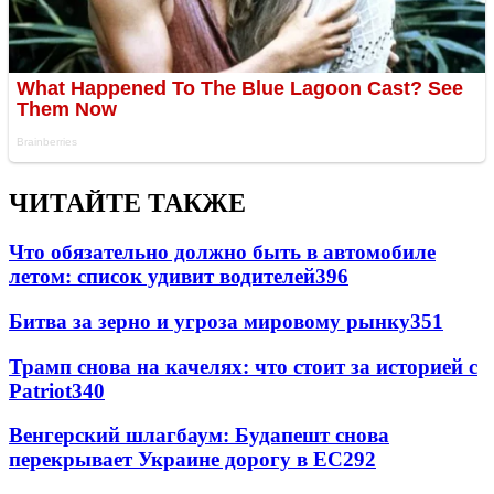
ЧИТАЙТЕ ТАКЖЕ
Что обязательно должно быть в автомобиле
летом: список удивит водителей
396
Битва за зерно и угроза мировому рынку
351
Трамп снова на качелях: что стоит за историей с
Patriot
340
Венгерский шлагбаум: Будапешт снова
перекрывает Украине дорогу в ЕС
292