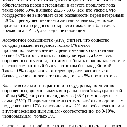
обязательства перед ветеранами: в августе прошлого года
таких было 69%, в январе 2023 - 53%. Тех, кто уверен, что
государство не выполняет свои обязанности перед ветеранами
- 26%. Преимущественно это жители западных регионов,
представители среднего и старшего поколения, близкие к
воевавшим в АТО, а сегодня не воюющим.
Абсолютное большинство (91%) считает, что общество
сегодня уважает ветеранов, только 6% имеют
противоположное мнение. Среди имеющих собственный
бизнес 97% готовы взять на работу ветерана, а 93% всех
опрошенных отметили, что хотят работать в одном коллективе
с человеком, который был участником боевых действий.
Также 93% поддерживают идею предоставления льгот
бизнесу, основанного ветеранами, только 5% против этого.
Больше всех льгот и гарантий от государства, по мнению
опрошенных, должны иметь ветераны российско-украинской
войны (54%), лица с инвалидностью (35%) и многодетные
семьи (35%). Предоставление льгот матерям/отцам одиночкам
поддерживают 17%, пенсионерам - 12%, малообеспеченным и
внутриперемещенным лицам - соответственно, по 9-10%,
чернобыльцам - только 3%.
Среди главных проблем, с которыми ветераны сталкиваются