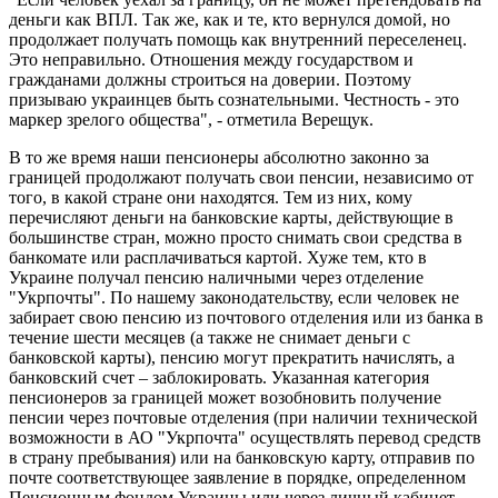
деньги как ВПЛ. Так же, как и те, кто вернулся домой, но
продолжает получать помощь как внутренний переселенец.
Это неправильно. Отношения между государством и
гражданами должны строиться на доверии. Поэтому
призываю украинцев быть сознательными. Честность - это
маркер зрелого общества", - отметила Верещук.
В то же время наши пенсионеры абсолютно законно за
границей продолжают получать свои пенсии, независимо от
того, в какой стране они находятся. Тем из них, кому
перечисляют деньги на банковские карты, действующие в
большинстве стран, можно просто снимать свои средства в
банкомате или расплачиваться картой. Хуже тем, кто в
Украине получал пенсию наличными через отделение
"Укрпочты". По нашему законодательству, если человек не
забирает свою пенсию из почтового отделения или из банка в
течение шести месяцев (а также не снимает деньги с
банковской карты), пенсию могут прекратить начислять, а
банковский счет – заблокировать. Указанная категория
пенсионеров за границей может возобновить получение
пенсии через почтовые отделения (при наличии технической
возможности в АО "Укрпочта" осуществлять перевод средств
в страну пребывания) или на банковскую карту, отправив по
почте соответствующее заявление в порядке, определенном
Пенсионным фондом Украины или через личный кабинет