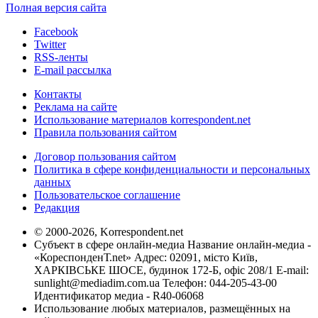
Полная версия сайта
Facebook
Twitter
RSS-ленты
E-mail рассылка
Контакты
Реклама на сайте
Использование материалов korrespondent.net
Правила пользования сайтом
Договор пользования сайтом
Политика в сфере конфиденциальности и персональных
данных
Пользовательское соглашение
Редакция
© 2000-2026, Korrespondent.net
Субъект в сфере онлайн-медиа Название онлайн-медиа -
«КореспонденТ.net» Адрес: 02091, місто Київ,
ХАРКІВСЬКЕ ШОСЕ, будинок 172-Б, офіс 208/1 E-mail:
sunlight@mediadim.com.ua
Телефон: 044-205-43-00
Идентификатор медиа - R40-06068
Использование любых материалов, размещённых на