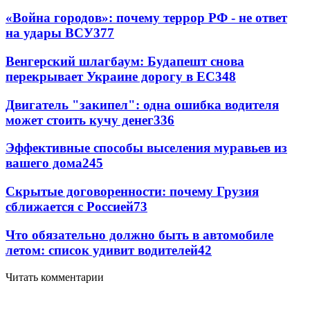
«Война городов»: почему террор РФ - не ответ
на удары ВСУ
377
Венгерский шлагбаум: Будапешт снова
перекрывает Украине дорогу в ЕС
348
Двигатель "закипел": одна ошибка водителя
может стоить кучу денег
336
Эффективные способы выселения муравьев из
вашего дома
245
Скрытые договоренности: почему Грузия
сближается с Россией
73
Что обязательно должно быть в автомобиле
летом: список удивит водителей
42
Читать комментарии