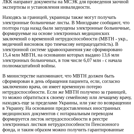
ЛКК направит документы на МСЭК для проведения заочной
экспертизы и установления инвалидности.
Находясь за границей, украинцы также могут получать
электронные больничные листы. В Минздраве сообщают, что
полтора года назад были запущены электронные больничные,
формируемые на основе электронных медицинских
заключений о временной нетрудоспособности (МВТН - укр.,
медичний висновок про тимчасову непрацездатність). В
электронной системе здравоохранения уже сформировано
15,4 млн МВТН, на основании которых выдано 13,6 млн
электронных больничных, в том числе 6,07 млн - с начала
полномасштабной войны.
В министерстве напоминают, что МВТН должен быть
сформирован в день обращения пациента, если, согласно
заключению врача, он имеет временную потерю
нетрудоспособности. Если же МВТН получено за границей,
то можно обратиться к своему семейному или лечащему врачу,
находясь еще за пределами Украины, или уже по возвращении
в Украину. На основании предоставленных иностранных
медицинских документов с нотариальным переводом
формируется листок нетрудоспособности в реестре
электронных листков нетрудоспособности Пенсионного
фонда, и таким образом можно получить гарантированные