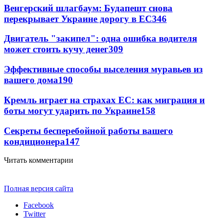
Венгерский шлагбаум: Будапешт снова
перекрывает Украине дорогу в ЕС
346
Двигатель "закипел": одна ошибка водителя
может стоить кучу денег
309
Эффективные способы выселения муравьев из
вашего дома
190
Кремль играет на страхах ЕС: как миграция и
боты могут ударить по Украине
158
Секреты бесперебойной работы вашего
кондиционера
147
Читать комментарии
Полная версия сайта
Facebook
Twitter