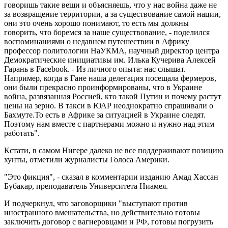
говоришь такие вещи и объясняешь, что у нас война даже не
за возвращение территории, а за существование самой нации,
они это очень хорошо понимают, то есть мы должны
говорить, что боремся за наше существование, - поделился
воспоминаниями о недавнем путешествии в Африку
профессор политологии НаУКМА, научный директор центра
Демократические инициативы им. Илька Кучерива Алексей
Гарань в Facebook. - Из личного опыта: нас слышат.
Например, когда в Гане наша делегация посещала фермеров,
они были прекрасно проинформированы, что в Украине
война, развязанная Россией, кто такой Путин и почему растут
цены на зерно. В такси в ЮАР неоднократно спрашивали о
Бахмуте.То есть в Африке за ситуацией в Украине следят.
Поэтому нам вместе с партнерами можно и нужно над этим
работать".
Кстати, в самом Нигере далеко не все поддерживают позицию
хунты, отметили журналисты Голоса Америки.
"Это фикция", - сказал в комментарии изданию Амад Хассан
Бубакар, преподаватель Университета Ниамея.
И подчеркнул, что заговорщики "выступают против
иностранного вмешательства, но действительно готовы
заключить договор с вагнеровцами и РФ, готовы погрузить