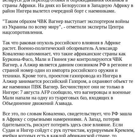
страны Африки. На днях из Белоруссии в Западную Африку в
район Нигера вылетел очередной борт с наемниками.
"Таким образом ЧВК Вагнер выступает экспортером войны
из Украины по всему миру", - отметили эксперты Центра
нацсопротивления.
Так что раковая опухоль российского влияния в Африке
растет. Военно-политический обозреватель Александр
Коваленко напоминает, что такие африканские страны как
Буркина-Фасо, Мали и Гвинея уже контролируются ЧВК
Вагнер, а Алжир является давним союзником РФ в регионе и
страной номер один из импорта российского оружия и
техники. Кроме того, проектом газопровода из Нигера в
Алжир занимается российский Газпром, а охраняют объект те
же наемники ПВК Вагнер. Бесчинствуют они не только в
Нигере: 7 августа AFP сообщило, что вагнеровцы и военные
Мали напали на одну из туареговых баз, входящих в
Объединение движений Азавада.
Все это, по словам Коваленко, свидетельствует, что РФ зашла
в Африку с серьезными намерениями. А Запад, потеряв
бдительность, рискует потерять здесь свое влияние. Если
Судан и Нигер сойдут с рук путчистам, курируемым Кремлем,
ячейки которых есть в каждой африканской стране, то