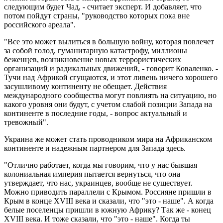
следующим будет Чад, - считает эксперт. И добавляет, что
потом пойдут страны, "руководство которых пока вне
российского ареала".
"Все это может вылиться в большую войну, которая повлечет
за собой голод, гуманитарную катастрофу, миллионы
беженцев, возникновение новых террористических
организаций и радикальных движений, - говорит Коваленко. -
Тучи над Африкой сгущаются, и этот ливень ничего хорошего
засушливому континенту не обещает. Действия
международного сообщества могут повлиять на ситуацию, но
какого уровня они будут, с учетом слабой позиции Запада на
континенте в последние годы, - вопрос актуальный и
тревожный".
Украина же может стать проводником мира на Африканском
континенте и надежным партнером для Запада здесь.
"Отлично работает, когда мы говорим, что у нас бывшая
колониальная империя пытается вернуться, что она
утверждает, что нас, украинцев, вообще не существует.
Можно приводить параллели с Крымом. Россияне пришли в
Крым в конце ХVIII века и сказали, что "это - наше". А когда
белые поселенцы пришли в южную Африку? Так же - конец
ХVIII века. И тоже сказали, что "это - наше". Когда ты