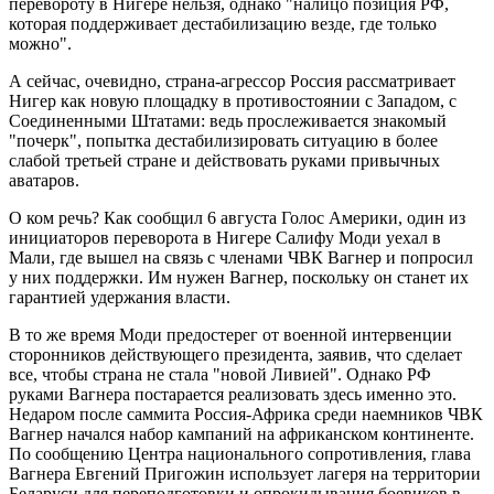
перевороту в Нигере нельзя, однако "налицо позиция РФ,
которая поддерживает дестабилизацию везде, где только
можно".
А сейчас, очевидно, страна-агрессор Россия рассматривает
Нигер как новую площадку в противостоянии с Западом, с
Соединенными Штатами: ведь прослеживается знакомый
"почерк", попытка дестабилизировать ситуацию в более
слабой третьей стране и действовать руками привычных
аватаров.
О ком речь? Как сообщил 6 августа Голос Америки, один из
инициаторов переворота в Нигере Салифу Моди уехал в
Мали, где вышел на связь с членами ЧВК Вагнер и попросил
у них поддержки. Им нужен Вагнер, поскольку он станет их
гарантией удержания власти.
В то же время Моди предостерег от военной интервенции
сторонников действующего президента, заявив, что сделает
все, чтобы страна не стала "новой Ливией". Однако РФ
руками Вагнера постарается реализовать здесь именно это.
Недаром после саммита Россия-Африка среди наемников ЧВК
Вагнер начался набор кампаний на африканском континенте.
По сообщению Центра национального сопротивления, глава
Вагнера Евгений Пригожин использует лагеря на территории
Беларуси для переподготовки и опрокидывания боевиков в