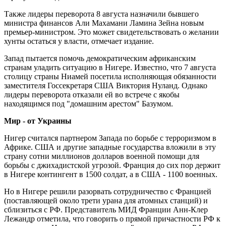
Также лидеры переворота 8 августа назначили бывшего
министра финансов Али Махамани Ламина Зейна новым
премьер-министром. Это может свидетельствовать о желании
хунты остаться у власти, отмечает издание.
Запад пытается помочь демократическим африканским
странам уладить ситуацию в Нигере. Известно, что 7 августа
столицу страны Ниамей посетила исполняющая обязанности
заместителя Госсекретаря США Виктория Нуланд. Однако
лидеры переворота отказали ей во встрече с якобы
находящимся под "домашним арестом" Базумом.
Мир - от Украины
Нигер считался партнером Запада по борьбе с терроризмом в
Африке. США и другие западные государства вложили в эту
страну сотни миллионов долларов военной помощи для
борьбы с джихадистской угрозой. Франция до сих пор держит
в Нигере контингент в 1500 солдат, а в США - 1100 военных.
Но в Нигере решили разорвать сотрудничество с Францией
(поставляющей около трети урана для атомных станций) и
сблизиться с РФ. Представитель МИД Франции Анн-Клер
Лежандр отметила, что говорить о прямой причастности РФ к