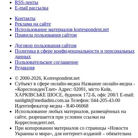
RSS-ленты
E-mail рассылка
Контакты
Реклама на сайте
Использование материалов korrespondent.net
Правила пользования сайтом
Договор пользования сайтом
Политика в сфере конфиденциальности и персональных
данных
Пользовательское соглашение
Редакция
© 2000-2026, Korrespondent.net
Субъект в сфере онлайн-медиа Название онлайн-медиа -
«КореспонденТ.net» Адрес: 02091, місто Київ,
ХАРКІВСЬКЕ ШОСЕ, будинок 172-Б, офіс 208/1 E-mail:
sunlight@mediadim.com.ua
Телефон: 044-205-43-00
Идентификатор медиа - R40-06068
Использование любых материалов, размещённых на
сайте, разрешается при условии ссылки на
Корреспондент.net.
При копировании материалов со страницы «Новости
Украины и мира», для интернет-изданий – обязательна