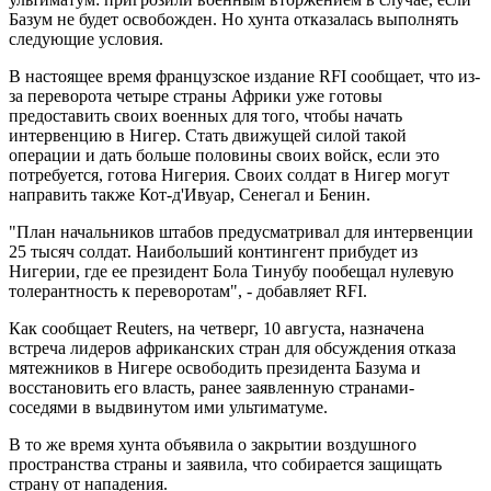
Базум не будет освобожден. Но хунта отказалась выполнять
следующие условия.
В настоящее время французское издание RFI сообщает, что из-
за переворота четыре страны Африки уже готовы
предоставить своих военных для того, чтобы начать
интервенцию в Нигер. Стать движущей силой такой
операции и дать больше половины своих войск, если это
потребуется, готова Нигерия. Своих солдат в Нигер могут
направить также Кот-д'Ивуар, Сенегал и Бенин.
"План начальников штабов предусматривал для интервенции
25 тысяч солдат. Наибольший контингент прибудет из
Нигерии, где ее президент Бола Тинубу пообещал нулевую
толерантность к переворотам", - добавляет RFI.
Как сообщает Reuters, на четверг, 10 августа, назначена
встреча лидеров африканских стран для обсуждения отказа
мятежников в Нигере освободить президента Базума и
восстановить его власть, ранее заявленную странами-
соседями в выдвинутом ими ультиматуме.
В то же время хунта объявила о закрытии воздушного
пространства страны и заявила, что собирается защищать
страну от нападения.