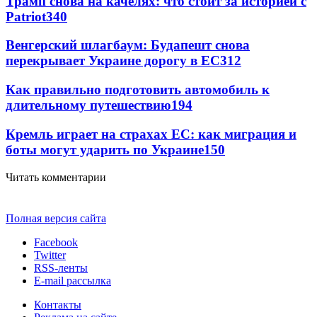
Трамп снова на качелях: что стоит за историей с
Patriot
340
Венгерский шлагбаум: Будапешт снова
перекрывает Украине дорогу в ЕС
312
Как правильно подготовить автомобиль к
длительному путешествию
194
Кремль играет на страхах ЕС: как миграция и
боты могут ударить по Украине
150
Читать комментарии
Полная версия сайта
Facebook
Twitter
RSS-ленты
E-mail рассылка
Контакты