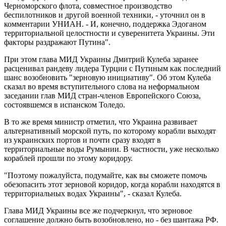
Черноморского флота, совместное производство
беспилотников и другой военной техники, - уточнил он в
комментарии УНИАН. - И, конечно, поддержка Эдоганом
территориальной целостности и суверенитета Украины. Эти
факторы раздражают Путина".
При этом глава МИД Украины Дмитрий Кулеба заранее
расценивал рандеву лидера Турции с Путиным как последний
шанс возобновить "зерновую инициативу". Об этом Кулеба
сказал во время вступительного слова на неформальном
заседании глав МИД стран-членов Европейского Союза,
состоявшемся в испанском Толедо.
В то же время министр отметил, что Украина развивает
альтернативный морской путь, по которому корабли выходят
из украинских портов и почти сразу входят в
территориальные воды Румынии. В частности, уже несколько
кораблей прошли по этому коридору.
"Поэтому пожалуйста, подумайте, как вы сможете помочь
обезопасить этот зерновой коридор, когда корабли находятся в
территориальных водах Украины", - сказал Кулеба.
Глава МИД Украины все же подчеркнул, что зерновое
соглашение должно быть возобновлено, но - без шантажа РФ.