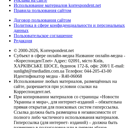
Реклама на сайте
Использование материалов korrespondent.net
Правила пользования сайтом
Договор пользования сайтом
Политика в сфере конфиденциальности и персональных
данных
Пользовательское соглашение
Редакция
© 2000-2026, Korrespondent.net
Субъект в сфере онлайн-медиа Название онлайн-медиа -
«КореспонденТ.net» Адрес: 02091, місто Київ,
ХАРКІВСЬКЕ ШОСЕ, будинок 172-Б, офіс 208/1 E-mail:
sunlight@mediadim.com.ua
Телефон: 044-205-43-00
Идентификатор медиа - R40-06068
Использование любых материалов, размещённых на
сайте, разрешается при условии ссылки на
Корреспондент.net.
При копировании материалов со страницы «Новости
Украины и мира», для интернет-изданий – обязательна
прямая открытая для поисковых систем гиперссылка.
Ссылка должна быть размещена в независимости от
полного либо частичного использования материалов.
Гиперссылка (для интернет- изданий) – должна быть
размещена в подзаголовке или в первом абзаце