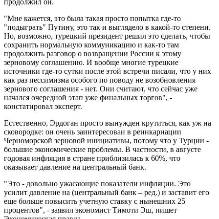
продолжил он.
"Мне кажется, это была такая просто попытка где-то
"подыграть" Путину, это так и выглядело в какой-то степени.
Но, возможно, турецкий президент решил это сделать, чтобы
сохранить нормальную коммуникацию и как-то там
продолжить разговор о возвращении России к этому
зерновому соглашению. И вообще многие турецкие
источники где-то сутки после этой встречи писали, что у них
как раз пессимизма особого по поводу не возобновления
зернового соглашения - нет. Они считают, что сейчас уже
начался очередной этап уже финальных торгов", -
констатировал эксперт.
Естественно, Эрдоган просто вынужден крутиться, как уж на
сковородке: он очень заинтересован в реинкарнации
Черноморской зерновой инициативы, потому что у Турции -
большие экономические проблемы. В частности, в августе
годовая инфляция в стране приблизилась к 60%, что
оказывает давление на центральный банк.
"Это - довольно ужасающие показатели инфляции. Это
усилит давление на (центральный банк – ред.) и заставит его
еще больше повысить учетную ставку с нынешних 25
процентов", - заявил экономист Тимоти Эш, пишет
Экономическая правда.