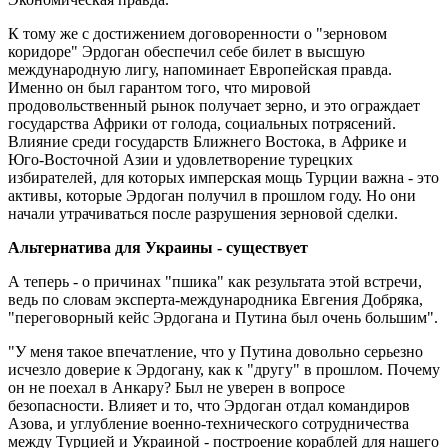
К тому же с достижением договоренности о "зерновом
коридоре" Эрдоган обеспечил себе билет в высшую
международную лигу, напоминает Европейская правда.
Именно он был гарантом того, что мировой
продовольственный рынок получает зерно, и это ограждает
государства Африки от голода, социальных потрясений.
Влияние среди государств Ближнего Востока, в Африке и
Юго-Восточной Азии и удовлетворение турецких
избирателей, для которых имперская мощь Турции важна - это
активы, которые Эрдоган получил в прошлом году. Но они
начали утрачиваться после разрушения зерновой сделки.
Альтернатива для Украины - существует
А теперь - о причинах "пшика" как результата этой встречи,
ведь по словам эксперта-международника Евгения Добряка,
"переговорный кейс Эрдогана и Путина был очень большим".
"У меня такое впечатление, что у Путина довольно серьезно
исчезло доверие к Эрдогану, как к "другу" в прошлом. Почему
он не поехал в Анкару? Был не уверен в вопросе
безопасности. Влияет и то, что Эрдоган отдал командиров
Азова, и углубление военно-технического сотрудничества
между Турцией и Украиной - построение кораблей для нашего