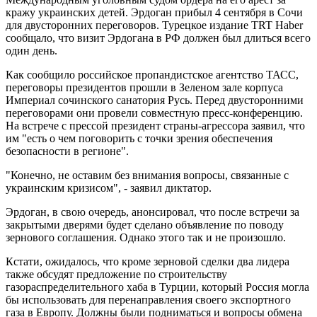
кражу украинских детей. Эрдоган прибыл 4 сентября в Сочи
для двусторонних переговоров. Турецкое издание TRT Haber
сообщало, что визит Эрдогана в РФ должен был длиться всего
один день.
Как сообщило российское пропандистское агентство ТАСС,
переговоры президентов прошли в Зеленом зале корпуса
Империал сочинского санатория Русь. Перед двусторонними
переговорами они провели совместную пресс-конференцию.
На встрече с прессой президент страны-агрессора заявил, что
им "есть о чем поговорить с точки зрения обеспечения
безопасности в регионе".
"Конечно, не оставим без внимания вопросы, связанные с
украинским кризисом", - заявил диктатор.
Эрдоган, в свою очередь, анонсировал, что после встречи за
закрытыми дверями будет сделано объявление по поводу
зернового соглашения. Однако этого так и не произошло.
Кстати, ожидалось, что кроме зерновой сделки два лидера
также обсудят предложение по строительству
газораспределительного хаба в Турции, который Россия могла
бы использовать для перенаправления своего экспортного
газа в Европу. Должны были подниматься и вопросы обмена