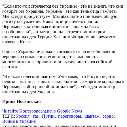
"Если кто-то встречается без Украины - это не значит, что они
говорят без Украины. Украина - это как тень отца Гамлета.
Мы всегда присутствуем. Мы абсолютно понимаем общую
логику обсуждения. Наша позиция очень проста:
Черноморская зерновая инициатива должна быть
возобновлена", - отметил он на встрече с министром
иностранных дел Турции Хаканом Фиданом во время его
визита в Киев.
Однако Украина не должна соглашаться на возобновление
зернового соглашения, если придется выполнять
многочисленные прихоти или выслушивать российский
шантаж.
"Это классический шантаж. Учитывая, что России верить
нельзя - нужно развивать альтернативные морские коридоры к
Черноморской зерновой инициативе", - убежден министр
иностранных дел Украины.
Ирина Носальская
Читайте Korrespondent.net в Google News
ТЕГИ:
Россия
,
газ
,
Путин
,
переговоры
,
шантаж
,
зерно
,
Война в Украине
Если вы заметили ошибку, выделите необходимый текст и