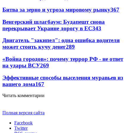
Битва за зерно и угроза мировому рынку
367
Венгерский шлагбаум: Будапешт снова
перекрывает Украине дорогу в ЕС
343
Двигатель "закипел": одна ошибка водителя
может стоить кучу денег
289
«Война городов»: почему террор РФ - не ответ
на удары ВСУ
269
Эффективные способы выселения муравьев из
вашего дома
167
Читать комментарии
Полная версия сайта
Facebook
Twitter