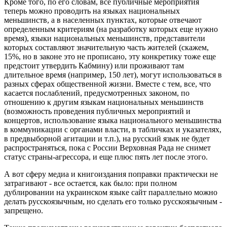
Кроме того, по его словам, все публичные мероприятия
теперь можно проводить на языках национальных
меньшинств, а в населенных пунктах, которые отвечают
определенным критериям (на разработку которых еще нужно
время), языки национальных меньшинств, представители
которых составляют значительную часть жителей (скажем,
15%, но в законе это не прописано, эту конкретику тоже еще
предстоит утвердить Кабмину) или проживают там
длительное время (например, 150 лет), могут использоваться в
разных сферах общественной жизни. Вместе с тем, все, что
касается послаблений, предусмотренных законом, по
отношению к другим языкам национальных меньшинств
(возможность проведения публичных мероприятий и
концертов, использование языка национального меньшинства
в коммуникации с органами власти, в табличках и указателях,
в предвыборной агитации и т.п.), на русский язык не будет
распространяться, пока с России Верховная Рада не снимет
статус страны-агрессора, и еще плюс пять лет после этого.
А вот сферу медиа и книгоиздания поправки практически не
затрагивают - все остается, как было: при полном
дублировании на украинском языке сайт параллельно можно
делать русскоязычным, но сделать его только русскоязычным -
запрещено.