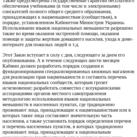
Также предусмотрены государственные гарантии бесплатного
обеспечения учебниками (в том числе и электронными)
соискателей полного общего среднего образования,
принадлежащих к нацменьшинствам (сообществам), в
порядке, установленном Кабинетом Министров Украины.
Использование языков национальных меньшинств разрешено
также во время оказания экстренной помощи, оказания
помощи и защиты жертвам домашнего насилия, ухода в доме-
интернате для пожилых людей и т.д.
Этот Закон вступает в силу с дня, следующего за днем его
опубликования. А в течение следующих шести месяцев
Кабмин должен разработать порядок создания и
функционирования специализированных книжных магазинов
для реализации прав нацменьшинств и составить перечень
языков национальных сообществ, которым грозит
исчезновение; разработать совместно с всеукраинскими
ассоциациями органов местного самоуправления
методологию использования языков национальных
меньшинств в населенных пунктах, где традиционно
проживают лица, принадлежащие к нацменьшинствам или в
которых такие лица составляют значительную часть
населения, а также установить порядок определения перечня
и перечень населенных пунктов, в которых традиционно
проживают лица, принадлежащие к национальным