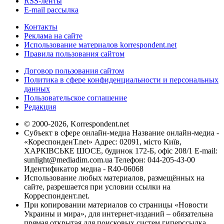
RSS-ленты
E-mail рассылка
Контакты
Реклама на сайте
Использование материалов korrespondent.net
Правила пользования сайтом
Договор пользования сайтом
Политика в сфере конфиденциальности и персональных
данных
Пользовательское соглашение
Редакция
© 2000-2026, Korrespondent.net
Субъект в сфере онлайн-медиа Название онлайн-медиа -
«КореспонденТ.net» Адрес: 02091, місто Київ,
ХАРКІВСЬКЕ ШОСЕ, будинок 172-Б, офіс 208/1 E-mail:
sunlight@mediadim.com.ua
Телефон: 044-205-43-00
Идентификатор медиа - R40-06068
Использование любых материалов, размещённых на
сайте, разрешается при условии ссылки на
Корреспондент.net.
При копировании материалов со страницы «Новости
Украины и мира», для интернет-изданий – обязательна
прямая открытая для поисковых систем гиперссылка.