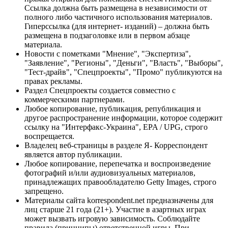
Ссылка должна быть размещена в независимости от
полного либо частичного использования материалов.
Гиперссылка (для интернет- изданий) – должна быть
размещена в подзаголовке или в первом абзаце
материала.
Новости с пометками "Мнение", "Экспертиза",
"Заявление", "Регионы", "Деньги", "Власть", "Выборы",
"Тест-драйв", "Спецпроекты", "Промо" публикуются на
правах рекламы.
Раздел Спецпроекты создается совместно с
коммерческими партнерами.
Любое копирование, публикация, републикация и
другое распространение информации, которое содержит
ссылку на "Интерфакс-Украина", EPA / UPG, строго
воспрещается.
Владелец веб-страницы в разделе Я- Корреспондент
является автор публикации.
Любое копирование, перепечатка и воспроизведение
фотографий и/или аудиовизуальных материалов,
принадлежащих правообладателю Getty Images, строго
запрещено.
Материалы сайта korrespondent.net предназначены для
лиц старше 21 года (21+). Участие в азартных играх
может вызвать игровую зависимость. Соблюдайте
правила (принципы) ответственной игры. При