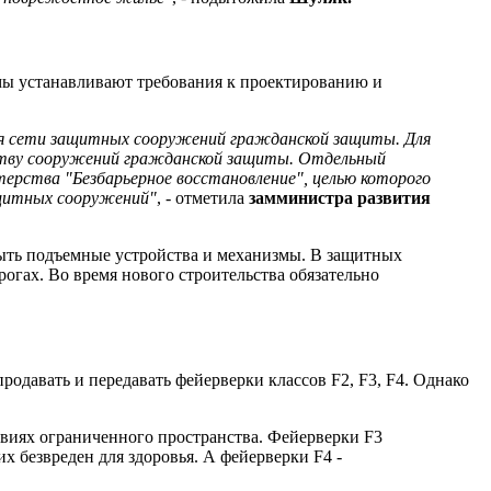
мы устанавливают требования к проектированию и
ития сети защитных сооружений гражданской защиты. Для
ству сооружений гражданской защиты. Отдельный
рства "Безбарьерное восстановление", целью которого
ащитных сооружений"
, - отметила
замминистра развития
быть подъемные устройства и механизмы. В защитных
огах. Во время нового строительства обязательно
родавать и передавать фейерверки классов F2, F3, F4. Однако
виях ограниченного пространства. Фейерверки F3
х безвреден для здоровья. А фейерверки F4 -