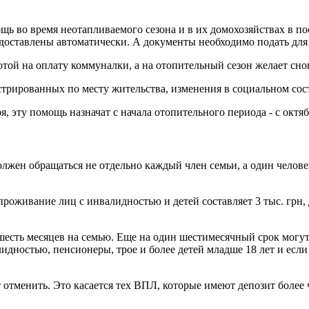
ь во время неотапливаемого сезона и в их домохозяйствах в по
доставлены автоматически. А документы необходимо подать для 
той на оплату коммуналки, а на отопительный сезон желает сно
истрированных по месту жительства, изменения в социальном сост
я, эту помощь назначат с начала отопительного периода - с октяб
ен обращаться не отдельно каждый член семьи, а один человек 
проживание лиц с инвалидностью и детей составляет 3 тыс. грн, д
есть месяцев на семью. Еще на один шестимесячный срок могут н
идностью, пенсионеры, трое и более детей младше 18 лет и есл
тменить. Это касается тех ВПЛ, которые имеют депозит более че