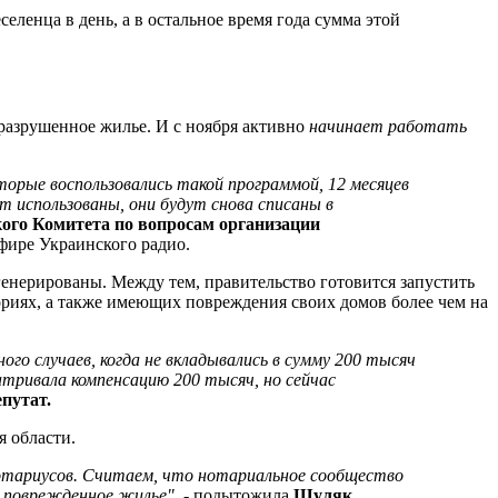
еленца в день, а в остальное время года сумма этой
разрушенное жилье. И с ноября активно
начинает работать
торые воспользовались такой программой, 12 месяцев
 использованы, они будут снова списаны в
ого Комитета по вопросам организации
фире Украинского радио.
енерированы. Между тем, правительство готовится запустить
риях, а также имеющих повреждения своих домов более чем на
го случаев, когда не вкладывались в сумму 200 тысяч
тривала компенсацию 200 тысяч, но сейчас
епутат.
я области.
отариусов. Считаем, что нотариальное сообщество
и поврежденное жилье"
, - подытожила
Шуляк.