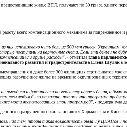
и, предоставившие жилье ВПЛ, получают по 30 грн за одного перес
й работу всего компенсационного механизма за поврежденное и 
из них использовано чуть больше 500 млн гривен. Украинцам, ко
торые поступили на карточные счета. Если эти деньги не будут
омпенсации или другие расходы"
, - отметила
глава парламентск
егионального развития и градостроительства Елена Шуляк
в э
амоуправления и даже более 300 жилищных сертификатов уже сг
еющих разрушенное жилье на временно оккупированных террито
 выходили и фиксировали по чек-листу повреждения, и было мно
 всем тем людям было отказано, потому что программа предусма
кже могли воспользоваться этой программой"
, - подчеркнула
д
денного и разрушенного жилья остаются Харьковская и Киевска
отаем над тем, чтобы такая возможность была и у ЦНАПов и н
и помощи нашим гражданам получать средства за разрушенное 