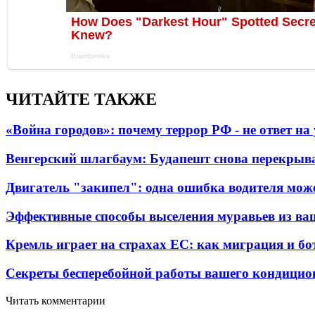
ЧИТАЙТЕ ТАКЖЕ
«Война городов»: почему террор РФ - не ответ н
Венгерский шлагбаум: Будапешт снова перекрыва
Двигатель "закипел": одна ошибка водителя може
Эффективные способы выселения муравьев из ва
Кремль играет на страхах ЕС: как миграция и бо
Секреты бесперебойной работы вашего кондицио
Читать комментарии