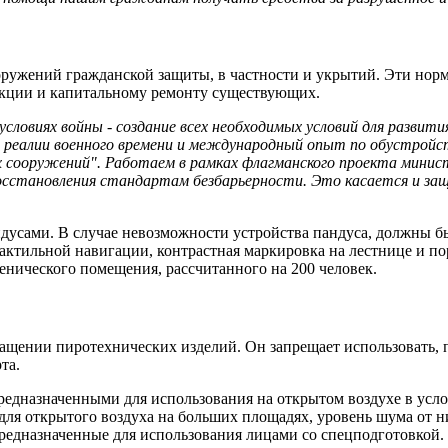
ооружений гражданской защиты, в частности и укрытий. Эти нор
укции и капитальному ремонту существующих.
условиях войны - создание всех необходимых условий для разв
 реалии военного времени и международный опыт по обустрой
ооружений". Работаем в рамках флагманского проекта министе
восстановления стандартам безбарьерности. Это касается и з
ндусами. В случае невозможности устройства пандуса, должны 
ктильной навигации, контрастная маркировка на лестнице и пор
нического помещения, рассчитанного на 200 человек.
ращении пиротехнических изделий. Он запрещает использовать, п
та.
редназначенными для использования на открытом воздухе в усло
для открытого воздуха на больших площадях, уровень шума от ни
редназначенные для использования лицами со спецподготовкой.