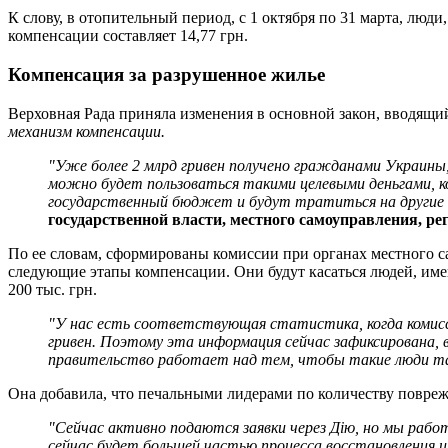
К слову, в отопительный период, с 1 октября по 31 марта, люд
компенсации составляет 14,77 грн.
Компенсация за разрушенное жилье
Верховная Рада приняла изменения в основной закон, вводящи
механизм компенсации.
"Уже более 2 млрд гривен получено гражданами Украины, 
можно будет пользоваться такими целевыми деньгами, ко
государственный бюджет и будут тратиться на другие к
государственной власти, местного самоуправления, р
По ее словам, сформированы комиссии при органах местного с
следующие этапы компенсации. Они будут касаться людей, им
200 тыс. грн.
"У нас есть соответствующая статистика, когда комиссии
гривен. Поэтому эта информация сейчас зафиксирована,
правительство работает над тем, чтобы такие люди та
Она добавила, что печальными лидерами по количеству повреж
"Сейчас активно подаются заявки через
Дію
, но мы раб
сейчас будет большей частью процесса восстановления 