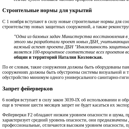
Строительные нормы для укрытий
С 1 ноября вступают в силу новые строительные нормы для с
строительству новых защитных сооружений, а также реконстр
"Одна из базовых задач Министерства восстановления в 
этого мы разработали проект новых ДБН, учитывающих
важный аспект проекта ДБН "Инклюзивность защитных с
является 100-процентное соответствие всех проектов 
общин и территорий Наталия Козловская.
По ее словам, такие сооружения должны быть оборудованы па
сооружениях должны быть обустроены системы визуальной и та
обустройство минимум одного универсального санитарно-гигие
Запрет фейерверков
6 ноября вступает в силу закон 3039-IX об использовании и об
еще в течение шести месяцев запрет не будет касаться их экспор
Фейерверки F2 обладают низким уровнем опасности и шума, п
характеризует средний уровень опасности, они предназначены 
профессиональные, отличаются высоким уровнем опасности, п