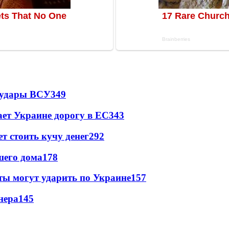
а удары ВСУ
349
ет Украине дорогу в ЕС
343
т стоить кучу денег
292
шего дома
178
ты могут ударить по Украине
157
нера
145