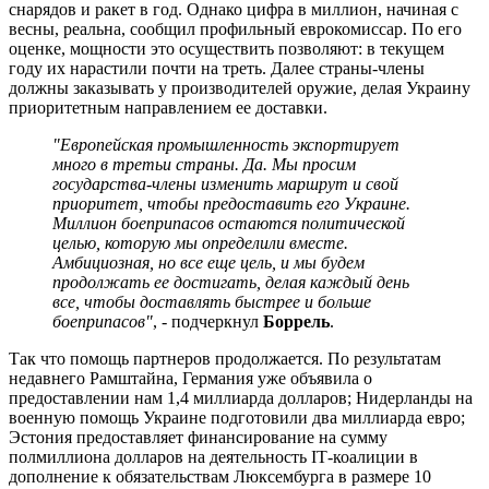
снарядов и ракет в год. Однако цифра в миллион, начиная с
весны, реальна, сообщил профильный еврокомиссар. По его
оценке, мощности это осуществить позволяют: в текущем
году их нарастили почти на треть. Далее страны-члены
должны заказывать у производителей оружие, делая Украину
приоритетным направлением ее доставки.
"Европейская промышленность экспортирует
много в третьи страны. Да. Мы просим
государства-члены изменить маршрут и свой
приоритет, чтобы предоставить его Украине.
Миллион боеприпасов остаются политической
целью, которую мы определили вместе.
Амбициозная, но все еще цель, и мы будем
продолжать ее достигать, делая каждый день
все, чтобы доставлять быстрее и больше
боеприпасов"
, - подчеркнул
Боррель
.
Так что помощь партнеров продолжается. По результатам
недавнего Рамштайна, Германия уже объявила о
предоставлении нам 1,4 миллиарда долларов; Нидерланды на
военную помощь Украине подготовили два миллиарда евро;
Эстония предоставляет финансирование на сумму
полмиллиона долларов на деятельность ІТ-коалиции в
дополнение к обязательствам Люксембурга в размере 10