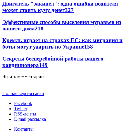
Двигатель "закипел": одна ошибка водителя
может стоить кучу денег
327
Эффективные способы выселения муравьев из
вашего дома
218
Кремль играет на страхах ЕС: как миграция и
боты могут ударить по Украине
158
Секреты бесперебойной работы вашего
кондиционера
149
Читать комментарии
Полная версия сайта
Facebook
Twitter
RSS-ленты
E-mail рассылка
Контакты