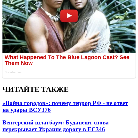
ЧИТАЙТЕ ТАКЖЕ
«Война городов»: почему террор РФ - не ответ
на удары ВСУ
376
Венгерский шлагбаум: Будапешт снова
перекрывает Украине дорогу в ЕС
346