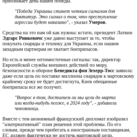
приближает день нашей победы.
"Победа Украины станет четким сигналом для
диктатур. Это сигнал о том, что преступление
агрессии будет наказано"
, - указал
Умеров
.
Средства на это нам ой как нужны: кстати, президент Латвии
Эдгарс Ринкевичс
уже давно выступает за то, чтобы
покупать снаряды и технику для Украины, если нашим
западным партнерам не хватает боеприпасов.
Но есть и менее оптимистичные сигналы: так, директор
Европейской службы внешних действий по миру,
безопасности и обороне
Бенедикта фон Зехерр-Тосс
заявила:
даже если цель по поставке миллиона снарядов к мартовскому
крайнему сроку не будет достигнута, Киев обещанные
боеприпасы все же получит.
"Вопрос в том, достигнем ли мы цели до марта
или когда-нибудь позже, в 2024 году"
, - добавила
чиновница.
Вместе с тем анонимный французский дипломат изобразил
"альтернативный" план решения этой проблемы. По его
словам, прежде чем прибегать к иностранным поставщикам,
ЕС должен фактически не достичь мартовской цели.