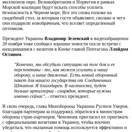
миллионов евро. Великобритания и Норвегия в рамках
Морской коалиции будут искать способы усилить
безопасность в Черном море. Все это снова похоже на
свадебный стол, за которым гости объявляют, сколько и чего
они подарили новобрачным, что вселяет определенный
оптимизм.
Президент Украины
Владимир Зеленский
в видеообращении
20 ноября тоже сообщил хорошие новости после встречи с
находившимся с визитом в Киеве главой Пентагона
Ллойдом
Остином
.
"Конечно, мы обсудили ситуацию на поле боя и ее
перспективы - то, как можем усилить и нашу
оборону, и наше движение. Есть новый оборонный
пакет для нашего государства от Соединенных
Штатов. Я благодарен. В частности, будет
больше артиллерии - снарядов, которые нужны
именно сейчас"
, - отметил президент.
В свою очередь, глава Минобороны Украины
Рустем Умеров
,
благодаря партнерам за поддержку, обратился к министрам
обороны стран-партнеров. Чиновник пригласил их приезжать
с официальными визитами в Украину, чтобы воочию
убедиться, что оказанная помощь используется эффективно и