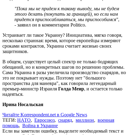
"Пока мы не придем к такому выводу, мы не будем
этого делать (покупать за границей), но если нам
придется приспосабливаться, мы приспособимся"
,
- заявил он в комментарии Politico.
Устраивает ли такое Украину? Инициатива, мягко говоря,
несколько странная: время, которое европейцы измеряют
сроками контрактов, Украина считает жизнью своих
защитников.
В общем, существует целый спектр не только бодрящих
обещаний, но и конкретных шагов по решению проблемы.
Сама Украина в разы увеличила производство снарядов, но
это не покрывает нужды. Поэтому нет "большого
пространства для маневра", как говорила легендарный
премьер-министр Израиля
Голда Меир
, и остается только
надеяться.
Ирина Носальская
Читайте Korrespondent.net в Google News
ТЕГИ:
НАТО
,
Евросоюз
,
снаряд
,
миллион
,
военная
помощь
,
Война в Украине
Если вы заметили ошибку, выделите необходимый текст и