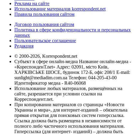
Реклама на сайте
Использование материалов korrespondent.net
Правила пользования сайтом
Договор пользования сайтом
Политика в сфере конфиденциальности и персональных
данных
Пользовательское соглашение
Редакция
© 2000-2026, Korrespondent.net
Субъект в сфере онлайн-медиа Название онлайн-медиа -
«КореспонденТ.net» Адрес: 02091, місто Київ,
ХАРКІВСЬКЕ ШОСЕ, будинок 172-Б, офіс 208/1 E-mail:
sunlight@mediadim.com.ua
Телефон: 044-205-43-00
Идентификатор медиа - R40-06068
Использование любых материалов, размещённых на
сайте, разрешается при условии ссылки на
Корреспондент.net.
При копировании материалов со страницы «Новости
Украины и мира», для интернет-изданий – обязательна
прямая открытая для поисковых систем гиперссылка.
Ссылка должна быть размещена в независимости от
полного либо частичного использования материалов.
Гиперссылка (для интернет- изданий) – должна быть