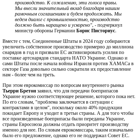
производство. К сожалению, эти голоса правы.
Мы внесли значительный вклад благодаря нашим
рамочным соглашениям и будем продолжать. Мы
ведем диалог с промышленностью, производство
должно быть наращено и ускорено"
, - подчеркнул
министр обороны Германии
Борис Писториус
.
Вместе с тем, Соединенные Штаты в 2024 году собираются
увеличить собственное производство примерно до миллиона
снарядов в год и призвали ЕС активизировать усилия по
поставке артснарядов стандарта НАТО Украине. Однако и
сами Штаты после начала войны Израиля против ХАМАСа в
секторе Газа довольно сильно сократили их предоставление
нам - более чем на треть.
При этом еврокомиссар по вопросам внутреннего рынка
Тьерри Бретон
заявил, что для передачи боеприпасов
Украине нужно соответствующее решение, которого пока нет.
По его словам, "проблема заключается в ситуации с
контрактами в целом", поскольку около 40% продукции
покидает Европу и уходит в третьи страны. А для того чтобы
все произведенные боеприпасы были переданы Украине,
страны Евросоюза должны отдать приоритет производству
именно для нее. По словам еврокомиссара, таким изначально
было его предложение, однако его не поддержал Совет ЕС.