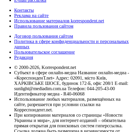
E-mail рассылка
Контакты
Реклама на сайте
Использование материалов korrespondent.net
Правила пользования сайтом
Договор пользования сайтом
Политика в сфере конфиденциальности и персональных
данных
Пользовательское соглашение
Редакция
© 2000-2026, Korrespondent.net
Субъект в сфере онлайн-медиа Название онлайн-медиа -
«КореспонденТ.net» Адрес: 02091, місто Київ,
ХАРКІВСЬКЕ ШОСЕ, будинок 172-Б, офіс 208/1 E-mail:
sunlight@mediadim.com.ua
Телефон: 044-205-43-00
Идентификатор медиа - R40-06068
Использование любых материалов, размещённых на
сайте, разрешается при условии ссылки на
Корреспондент.net.
При копировании материалов со страницы «Новости
Украины и мира», для интернет-изданий – обязательна
прямая открытая для поисковых систем гиперссылка.
Ссылка должна быть размещена в независимости от