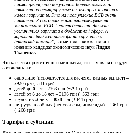
посмотреть, что получится. Больше всего это
повлияет на декларируемые и с которых платятся
налоги зарплаты. Это на поступление ЕСВ очень
повлияет. У нас очень много плательщиков на
минимальном. ЕСВ. Непосредственно должна
увеличиться зарплата в бюджетной сфере. А
зарплаты бюджетников финансируются с
донорской помощи",
– отметила в комментарии
изданию кандидат экономических наук
Лидия
Ткаченко
.
Что касается прожиточного минимума, то с 1 января он будет
составлять на:
одно лицо (используется для расчетов разных выплат) –
2920 грн (+331 грн)
детей до 6 лет – 2563 грн (+291 грн)
детей от 6 до 18 лет – 3196 грн (+363 грн)
трудоспособных – 3028 грн (+344 грн)
нетрудоспособных (пенсионеры, инвалиды) – 2361 грн
(+268 грн)
Тарифы и субсидии
До конца отопительного сезона в Украине не будут менять