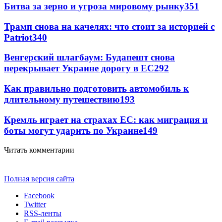
Битва за зерно и угроза мировому рынку
351
Трамп снова на качелях: что стоит за историей с
Patriot
340
Венгерский шлагбаум: Будапешт снова
перекрывает Украине дорогу в ЕС
292
Как правильно подготовить автомобиль к
длительному путешествию
193
Кремль играет на страхах ЕС: как миграция и
боты могут ударить по Украине
149
Читать комментарии
Полная версия сайта
Facebook
Twitter
RSS-ленты