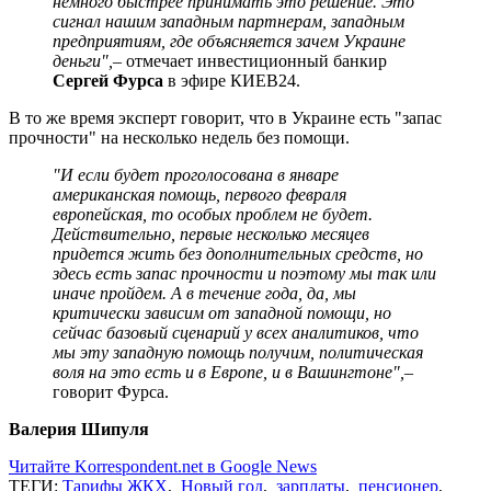
немного быстрее принимать это решение. Это
сигнал нашим западным партнерам, западным
предприятиям, где объясняется зачем Украине
деньги",
– отмечает инвестиционный банкир
Сергей Фурса
в эфире КИЕВ24.
В то же время эксперт говорит, что в Украине есть "запас
прочности" на несколько недель без помощи.
"И если будет проголосована в январе
американская помощь, первого февраля
европейская, то особых проблем не будет.
Действительно, первые несколько месяцев
придется жить без дополнительных средств, но
здесь есть запас прочности и поэтому мы так или
иначе пройдем. А в течение года, да, мы
критически зависим от западной помощи, но
сейчас базовый сценарий у всех аналитиков, что
мы эту западную помощь получим, политическая
воля на это есть и в Европе, и в Вашингтоне",
–
говорит Фурса.
Валерия Шипуля
Читайте Korrespondent.net в Google News
ТЕГИ:
Тарифы ЖКХ
,
Новый год
,
зарплаты
,
пенсионер
,