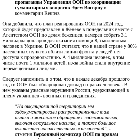
пропаганды Управления ООН по координации
гуманитарных вопросов Эдем Восорну
в
комментарии Reuters.
Она добавила, что план реагирования ООН на 2024 год,
который будет представлен в Женеве в понедельник вместе с
Агентством ООН по делам беженцев, намерен собрать 3,1
миллиарда долларов для оказания помощи 8,5 миллионам
человек в Украине. В ООН считают, что в нашей стране у 80%
населенных пунктов вблизи линии фронта у людей нет
доступа к продовольствию. А 4 миллиона человек, в том
числе почти 1 миллион детей, из-за войны стали внутренне
перемещенными лицами.
Следует напомнить и о том, что в начале декабря прошлого
года в ООН был обнародован доклад о правах человека. В
нем указаны ужасные нарушения России, удерживающей в
плену украинцев - военных и гражданских.
"На оккупированной территории мы
задокументировали распространенные там
пытки и жестокое обращение с задержанными,
включая сексуальное насилие, а также большое
количество насильственных исчезновений"
, -
отметил
Верховный комиссар ООН по правам