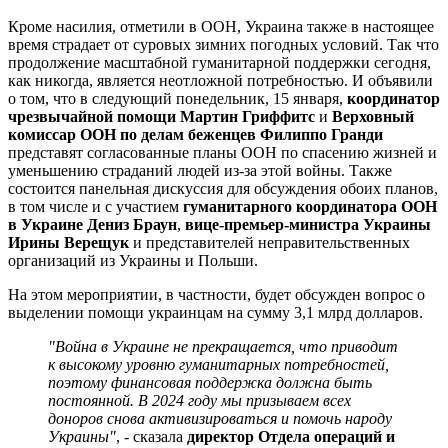
Кроме насилия, отметили в ООН, Украина также в настоящее
время страдает от суровых зимних погодных условий. Так что
продолжение масштабной гуманитарной поддержки сегодня,
как никогда, является неотложной потребностью. И объявили
о том, что в следующий понедельник, 15 января,
координатор
чрезвычайной помощи Мартин Гриффитс
и
Верховный
комиссар ООН по делам беженцев Филиппо Гранди
представят согласованные планы ООН по спасению жизней и
уменьшению страданий людей из-за этой войны. Также
состоится панельная дискуссия для обсуждения обоих планов,
в том числе и с участием
гуманитарного координатора ООН
в Украине Дениз Браун
,
вице-премьер-министра Украины
Ирины Верещук
и представителей неправительственных
организаций из Украины и Польши.
На этом мероприятии, в частности, будет обсужден вопрос о
выделении помощи украинцам на сумму 3,1 млрд долларов.
"Война в Украине не прекращается, что приводит
к высокому уровню гуманитарных потребностей,
поэтому финансовая поддержка должна быть
постоянной. В 2024 году мы призываем всех
доноров снова активизироваться и помочь народу
Украины"
, - сказала
директор Отдела операций и