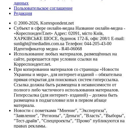
данных
Пользовательское соглашение
Редакция
© 2000-2026, Korrespondent.net
Субъект в сфере онлайн-медиа Название онлайн-медиа -
«КореспонденТ.net» Адрес: 02091, місто Київ,
ХАРКІВСЬКЕ ШОСЕ, будинок 172-Б, офіс 208/1 E-mail:
sunlight@mediadim.com.ua
Телефон: 044-205-43-00
Идентификатор медиа - R40-06068
Использование любых материалов, размещённых на
сайте, разрешается при условии ссылки на
Корреспондент.net.
При копировании материалов со страницы «Новости
Украины и мира», для интернет-изданий – обязательна
прямая открытая для поисковых систем гиперссылка.
Ссылка должна быть размещена в независимости от
полного либо частичного использования материалов.
Гиперссылка (для интернет- изданий) – должна быть
размещена в подзаголовке или в первом абзаце
материала.
Новости с пометками "Мнение", "Экспертиза",
"Заявление", "Регионы", "Деньги", "Власть", "Выборы",
"Тест-драйв", "Спецпроекты", "Промо" публикуются на
правах рекламы.