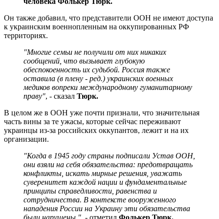
человека Фолькер Тюрк.
Он также добавил, что представители ООН не имеют доступа
к украинским военнопленным на оккупированных РФ
территориях.
"Многие семьи не получили от них никаких
сообщений, что вызывает глубокую
обеспокоенность их судьбой. Россия также
оставила (в плену - ред.) украинских военных
медиков вопреки международному гуманитарному
праву"
, - сказал
Тюрк.
В целом же в ООН уже почти признали, что значительная
часть вины за те ужасы, которые сейчас переживают
украинцы из-за российских оккупантов, лежит и на их
организации.
"Когда в 1945 году страны подписали Устав ООН,
они взяли на себя обязательства: предотвращать
конфликты, искать мирные решения, уважать
суверенитет каждой нации и фундаментальные
принципы справедливости, равенства и
сотрудничества. В контексте вооруженного
нападения России на Украину эти обязательства
были нарушены "
, - отметил
Фолькер Тюрк.