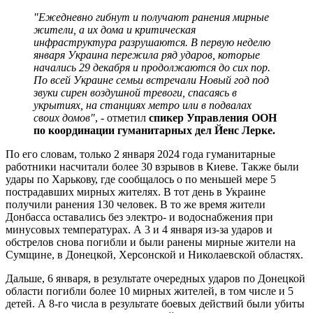
"Ежедневно гибнут и получают ранения мирные
жители, а их дома и критическая
инфраструктура разрушаются. В первую неделю
января Украина пережила ряд ударов, которые
начались 29 декабря и продолжаются до сих пор.
По всей Украине семьи встречали Новый год под
звуки сирен воздушной тревоги, спасаясь в
укрытиях, на станциях метро или в подвалах
своих домов"
, - отметил
спикер Управления ООН
по координации гуманитарных дел Йенс Лерке.
По его словам, только 2 января 2024 года гуманитарные
работники насчитали более 30 взрывов в Киеве. Также были
удары по Харькову, где сообщалось о по меньшей мере 5
пострадавших мирных жителях. В тот день в Украине
получили ранения 130 человек. В то же время жители
Донбасса оставались без электро- и водоснабжения при
минусовых температурах. А 3 и 4 января из-за ударов и
обстрелов снова погибли и были ранены мирные жители на
Сумщине, в Донецкой, Херсонской и Николаевской областях.
Дальше, 6 января, в результате очередных ударов по Донецкой
области погибли более 10 мирных жителей, в том числе и 5
детей. А 8-го числа в результате боевых действий были убиты