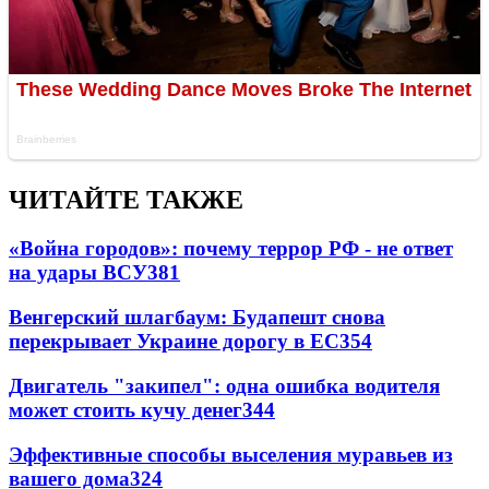
ЧИТАЙТЕ ТАКЖЕ
«Война городов»: почему террор РФ - не ответ
на удары ВСУ
381
Венгерский шлагбаум: Будапешт снова
перекрывает Украине дорогу в ЕС
354
Двигатель "закипел": одна ошибка водителя
может стоить кучу денег
344
Эффективные способы выселения муравьев из
вашего дома
324