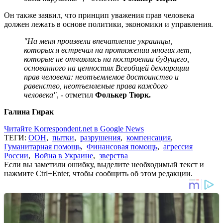
Он также заявил, что принцип уважения прав человека
должен лежать в основе политики, экономики и управления.
"На меня произвели впечатление украинцы,
которых я встречал на протяжении многих лет,
которые не отчаялись на построении будущего,
основанного на ценностях Всеобщей декларации
прав человека: неотъемлемое достоинство и
равенство, неотъемлемые права каждого
человека"
, - отметил
Фолькер Тюрк.
Галина Гирак
Читайте Korrespondent.net в Google News
ТЕГИ:
ООН
,
пытки
,
разрушения
,
компенсация
,
Гуманитарная помощь
,
Финансовая помощь
,
агрессия
России
,
Война в Украине
,
зверства
Если вы заметили ошибку, выделите необходимый текст и
нажмите Ctrl+Enter, чтобы сообщить об этом редакции.