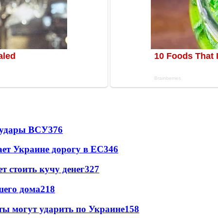
а удары ВСУ
376
ет Украине дорогу в ЕС
346
т стоить кучу денег
327
шего дома
218
ты могут ударить по Украине
158