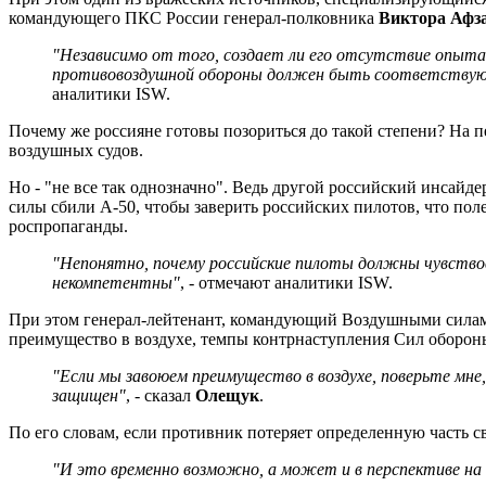
командующего ПКС России генерал-полковника
Виктора Афз
"Независимо от того, создает ли его отсутствие опыта 
противовоздушной обороны должен быть соответствующи
аналитики ISW.
Почему же россияне готовы позориться до такой степени? На п
воздушных судов.
Но - "не все так однозначно". Ведь другой российский инсайд
силы сбили А-50, чтобы заверить российских пилотов, что пол
роспропаганды.
"Непонятно, почему российские пилоты должны чувство
некомпетентны"
, - отмечают аналитики ISW.
При этом генерал-лейтенант, командующий Воздушными сил
преимущество в воздухе, темпы контрнаступления Сил оборон
"Если мы завоюем преимущество в воздухе, поверьте мн
защищен"
, - сказал
Олещук
.
По его словам, если противник потеряет определенную часть с
"И это временно возможно, а может и в перспективе на 