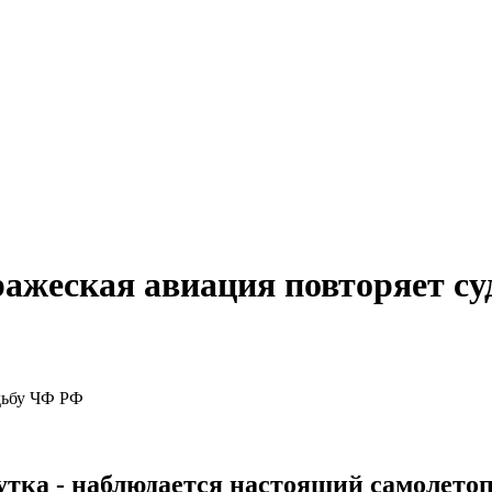
ражеская авиация повторяет с
 шутка - наблюдается настоящий самолето