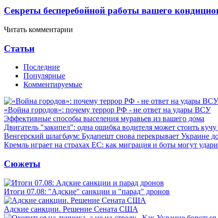
Секреты бесперебойной работы вашего кондицио
Читать комментарии
Статьи
Последние
Популярные
Комментируемые
«Война городов»: почему террор РФ - не ответ на удары ВСУ
Эффективные способы выселения муравьев из вашего дома
Двигатель "закипел": одна ошибка водителя может стоить кучу
Венгерский шлагбаум: Будапешт снова перекрывает Украине д
Кремль играет на страхах ЕС: как миграция и боты могут удар
Сюжеты
Итоги 07.08: "Адские" санкции и "парад" дронов
Адские санкции. Решение Сената США