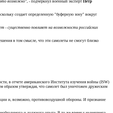
о это возможно"
, - подчеркнул военный эксперт
Петр
скольку создает определенную "буферную зону" вокруг
лет - существенно повлияет на возможности российских
ешения в том смысле, что эти самолеты не смогут близко
ости, в отчете американского Института изучения войны (ISW)
ым образом утверждая, что самолет был уничтожен дружеским
иации и, возможно, противовоздушной обороны. И признание
необходимого и должного опыта. В то же время у нынешнего