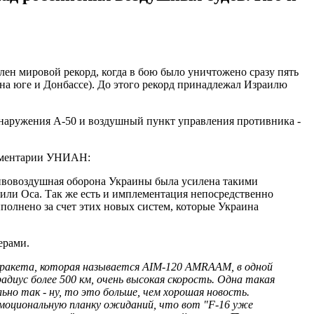
лен мировой рекорд, когда в бою было уничтожено сразу пять
на юге и Донбассе). До этого рекорд принадлежал Израилю
бнаружения А-50 и воздушный пункт управления противника -
мментарии УНИАН:
отивовоздушная оборона Украины была усилена такими
или Оса. Так же есть и имплементация непосредственно
ыполнено за счет этих новых систем, которые Украина
ерами.
ая ракета, которая называется AIM-120 AMRAAM, в одной
диус более 500 км, очень высокая скорость. Одна такая
но так - ну, то это больше, чем хорошая новость.
моциональную планку ожиданий, что вот "F-16 уже