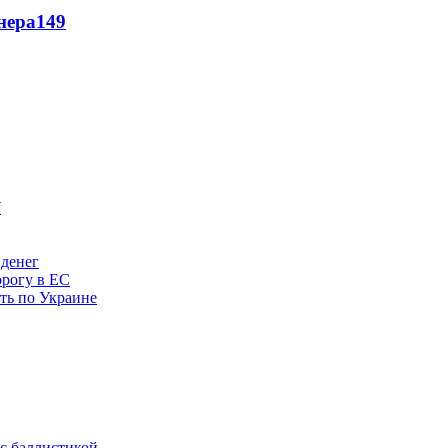
нера
149
 денег
орогу в ЕС
ить по Украине