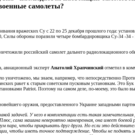
военные самолеты?
вания вражеских Су с 22 по 25 декабря прошлого года: установ
0, Силы обороны поразили четыре бомбардировщика Су-34 -34 - 
 уничтожили российский самолет дальнего радиолокационного о
та, авиационный эксперт
Анатолий Храпчинский
отметил в ко
было уничтожено, мы знаем, например, что непосредственно Пр
нских ракет к старым советским пусковым установкам. Это Бук 
новками Patriot. Поэтому на самом деле, по-моему, это было в
ы новейшего оружия, предоставленного Украине западными партн
 такой задачей. У него в комплектации есть такая замечательн
люс, сама машина невероятно маневренная, она имеет боевой ра
 пара, чтобы прикрывать друг друга. Но если это действитель
ции, чтобы иметь точное подтверждение. Чтобы не поднять э