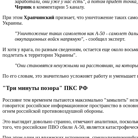
заработали, они уже у нас есть", а потом придет точка,
Черник
в комментарии 5 каналу.
При этом
Храпчинский
признает, что уничтожение таких сам
Украины.
"Уничтожение таких самолетов как А-50 - самолет даль
оккупационных войск напрямую"
, - сообщил эксперт.
И хотя у врага, по разным сведениям, остается еще около вось
подлетать к территории Украины".
"Они становятся ненужными на расстояниях, на котор
По его словам, это значительно усложняет работу и уменьшает
"Три минуты позора" ПКС РФ
Россияне тем временем пытаются максимально "замылить" неле
говорится: российское информационное пространство в основн
огнем российской противовоздушной обороны.
Это выглядит довольно странно, отмечают аналитики, посколь
того, что российские ПВО сбили А-50, является катастрофичес
При этом один из вражеских источников, специализирующийся