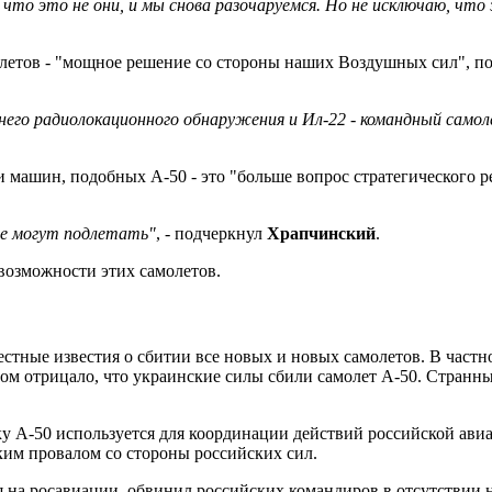
 что это не они, и мы снова разочаруемся. Но не исключаю, чт
олетов - "мощное решение со стороны наших Воздушных сил", по
него радиолокационного обнаружения и Ил-22 - командный само
ми машин, подобных А-50 - это "больше вопрос стратегического р
ые могут подлетать"
, - подчеркнул
Храпчинский
.
 возможности этих самолетов.
стные известия о сбитии все новых и новых самолетов. В частн
ом отрицало, что украинские силы сбили самолет А-50. Странн
ку А-50 используется для координации действий российской ав
ким провалом со стороны российских сил.
 на росавиации, обвинил российских командиров в отсутствии 