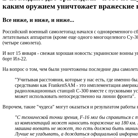
каким оружием уничтожает вражеские 
Все ниже, и ниже, и ниже...
Российский военный самолетопад начался с одновременного сби
летательных аппаратов (кроме еще одного многоцелевого Су-3
(четыре самолета).
И вот 15 января - свежая хорошая новость: украинские воины
борт Ил-22.
На вопрос о том, чем были уничтожены последние два самоле
"Учитывая расстояния, которые у нас есть, где именно 
средствами как FrankenSAM - это имплементация америка
радиолокационных станций С-300 вместе с пусковыми уста
может использовать непосредственно на линии фронта".
Впрочем, такие "чудеса" могут оказаться и результатом работ
"С технической точки зрения, F-16 мог бы справиться с
из комплектаций может наносить поражение на 180 км. П
машина воевать не может, то есть должна быть минимум
Лучше не угадывать, а дождаться официальной информа