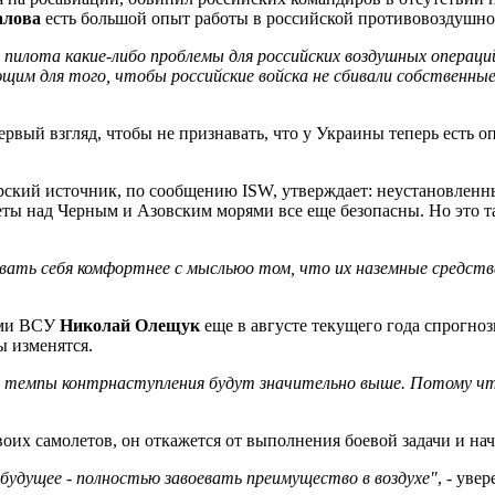
алова
есть большой опыт работы в российской противовоздушно
пилота какие-либо проблемы для российских воздушных операци
м для того, чтобы российские войска не сбивали собственные
ервый взгляд, чтобы не признавать, что у Украины теперь есть
ерский источник, по сообщению ISW, утверждает: неустановленны
еты над Черным и Азовским морями все еще безопасны. Но это т
вать себя комфортнее с мыслью
о том, что их наземные средст
ами ВСУ
Николай Олещук
еще в августе текущего года спрогноз
ы изменятся.
е, темпы контрнаступления будут значительно выше. Потому что
воих самолетов, он откажется от выполнения боевой задачи и на
будущее - полностью завоевать преимущество в воздухе"
, - уве