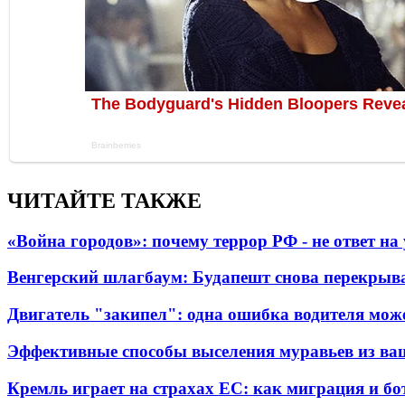
ЧИТАЙТЕ ТАКЖЕ
«Война городов»: почему террор РФ - не ответ н
Венгерский шлагбаум: Будапешт снова перекрыва
Двигатель "закипел": одна ошибка водителя може
Эффективные способы выселения муравьев из ва
Кремль играет на страхах ЕС: как миграция и бо