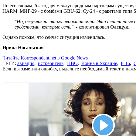
По его словам, благодаря международным партнерам существу
HARM; МИГ-29 - с бомбами GBU-62; Су-24 - с ракетами типа 
"Но, безусловно, этого недостаточно. Эти нештатные 
средствами, которые есть"
, - констатировал
Олещук
.
Однако похоже, что сейчас ситуация изменилась.
Ирина Носальская
Читайте Korrespondent.net в Google News
ТЕГИ:
авиация
,
истребитель
,
ПВО
,
Война в Украине
,
F-16
,
С
Если вы заметили ошибку, выделите необходимый текст и нажми