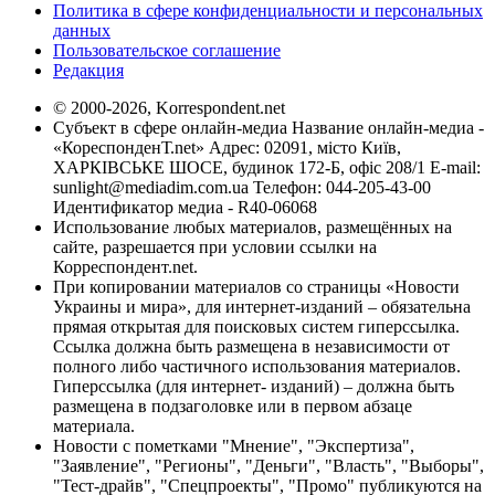
Политика в сфере конфиденциальности и персональных
данных
Пользовательское соглашение
Редакция
© 2000-2026, Korrespondent.net
Субъект в сфере онлайн-медиа Название онлайн-медиа -
«КореспонденТ.net» Адрес: 02091, місто Київ,
ХАРКІВСЬКЕ ШОСЕ, будинок 172-Б, офіс 208/1 E-mail:
sunlight@mediadim.com.ua
Телефон: 044-205-43-00
Идентификатор медиа - R40-06068
Использование любых материалов, размещённых на
сайте, разрешается при условии ссылки на
Корреспондент.net.
При копировании материалов со страницы «Новости
Украины и мира», для интернет-изданий – обязательна
прямая открытая для поисковых систем гиперссылка.
Ссылка должна быть размещена в независимости от
полного либо частичного использования материалов.
Гиперссылка (для интернет- изданий) – должна быть
размещена в подзаголовке или в первом абзаце
материала.
Новости с пометками "Мнение", "Экспертиза",
"Заявление", "Регионы", "Деньги", "Власть", "Выборы",
"Тест-драйв", "Спецпроекты", "Промо" публикуются на