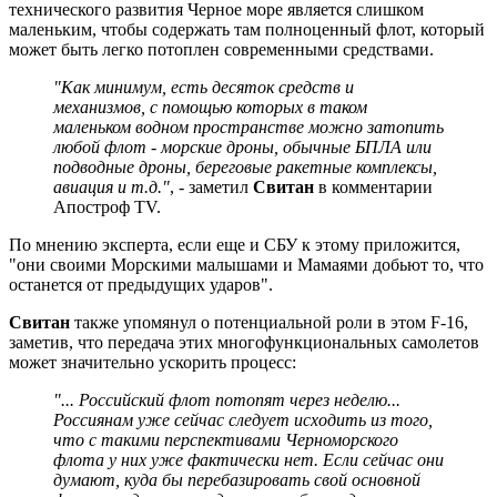
технического развития Черное море является слишком
маленьким, чтобы содержать там полноценный флот, который
может быть легко потоплен современными средствами.
"Как минимум, есть десяток средств и
механизмов, с помощью которых в таком
маленьком водном пространстве можно затопить
любой флот - морские дроны, обычные БПЛА или
подводные дроны, береговые ракетные комплексы,
авиация и т.д."
, - заметил
Свитан
в комментарии
Апостроф TV.
По мнению эксперта, если еще и СБУ к этому приложится,
"они своими Морскими малышами и Мамаями добьют то, что
останется от предыдущих ударов".
Свитан
также упомянул о потенциальной роли в этом F-16,
заметив, что передача этих многофункциональных самолетов
может значительно ускорить процесс:
"... Российский флот потопят через неделю...
Россиянам уже сейчас следует исходить из того,
что с такими перспективами Черноморского
флота у них уже фактически нет. Если сейчас они
думают, куда бы перебазировать свой основной