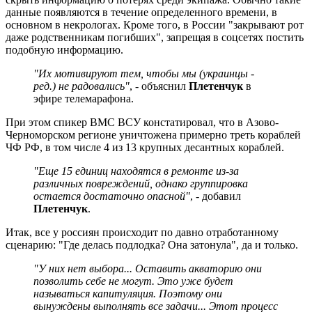
данные появляются в течение определенного времени, в
основном в некрологах. Кроме того, в России "закрывают рот
даже родственникам погибших", запрещая в соцсетях постить
подобную информацию.
"Их мотивируют тем, чтобы мы (украинцы -
ред.) не радовались"
, - объяснил
Плетенчук
в
эфире телемарафона.
При этом спикер ВМС ВСУ констатировал, что в Азово-
Черноморском регионе уничтожена примерно треть кораблей
ЧФ РФ, в том числе 4 из 13 крупных десантных кораблей.
"Еще 15 единиц находятся в ремонте из-за
различных повреждений, однако группировка
остается достаточно опасной"
, - добавил
Плетенчук
.
Итак, все у россиян происходит по давно отработанному
сценарию: "Где делась подлодка? Она затонула", да и только.
"У них нет выбора... Оставить акваторию они
позволить себе не могут. Это уже будет
называться капитуляция. Поэтому они
вынуждены выполнять все задачи... Этот процесс