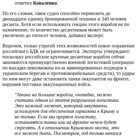
отметил
Коваленко
.
По его словам, такое судно способно перевозить до
двенадцати единиц бронированной техники и 340 человек
десанта. Хотя если использовать секции этого корабля не по
назначению, то количество десантников может быть
увеличено до пятисот человек, добавил эксперт.
Впрочем, только утратой этих возможностей новое поражение
российского БДК не ограничивается. Эксперты утверждают:
поскольку российские крупные десантные корабли сейчас
занимаются преимущественно военной логистикой (операции
по высадке невозможны из-за заминированных подходов к
украинским берегам и противокорабельных средств), то удары
по ним могут даже остановить танки оккупантов на фронте,
нарушив поставки оккупационных войск.
"Атаки на большие корабли, очевидно, можно
считать одним из этапов разрушения логистики.
Это важный элемент, который оккупанты
используют для обеспечения гарнизона в Крыму и
не только. Если мы прервем логистику,
остановятся танки или на фронте нечем будет
стрелять. А в отношении Крымского моста, это
все может быть. Посмотрим, год только начался