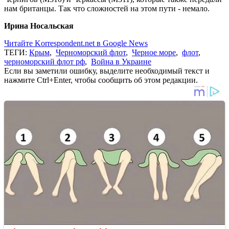
нам британцы. Так что сложностей на этом пути - немало.
Ирина Носальская
Читайте Korrespondent.net в Google News
ТЕГИ:
Крым
,
Черноморский флот
,
Черное море
,
флот
,
черноморский флот рф
,
Война в Украине
Если вы заметили ошибку, выделите необходимый текст и
нажмите Ctrl+Enter, чтобы сообщить об этом редакции.