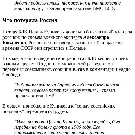
будет продолжаться, так же, как и уничтожение
этих единиц"
, - сказал представитель ВМС ВСУ.
Что потеряла Россия
Потеря БДК Цезарь Куников - довольно болезненный удар для
россиян: по словам военного эксперта
Александра
Коваленко
, Россия не производит такие корабли, даже во
времена СССР они строились в Польше.
Похоже, что в последний свой рейс этот БДК вышел с очень
важным грузом. По данным украинской разведки, он
перевозил боекомплект, сообщил
Юсов
в комментарии Радио
Свобода.
"В данном случае на борту находился боекомплект,
вероятнее всего ракетное вооружение"
, - сказал
представитель ГУР.
В общем, приобщение Куникова к "сонму российских
подлодок" переоценить трудно:
"Именно этот Цезарь Куников, этот корабль, был
передан на баланс флота в 1986 году. Его
водоизмещение - это четыре тысячи тонн"
, -