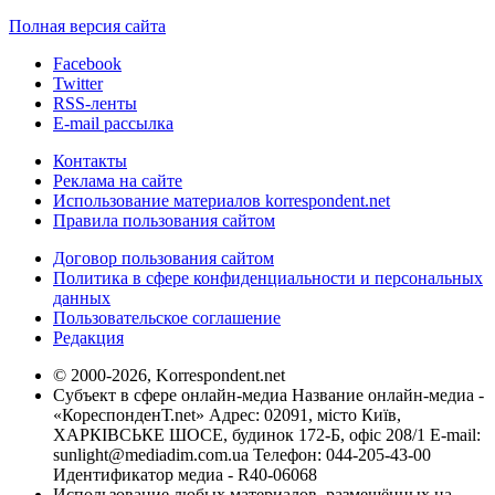
Полная версия сайта
Facebook
Twitter
RSS-ленты
E-mail рассылка
Контакты
Реклама на сайте
Использование материалов korrespondent.net
Правила пользования сайтом
Договор пользования сайтом
Политика в сфере конфиденциальности и персональных
данных
Пользовательское соглашение
Редакция
© 2000-2026, Korrespondent.net
Субъект в сфере онлайн-медиа Название онлайн-медиа -
«КореспонденТ.net» Адрес: 02091, місто Київ,
ХАРКІВСЬКЕ ШОСЕ, будинок 172-Б, офіс 208/1 E-mail:
sunlight@mediadim.com.ua
Телефон: 044-205-43-00
Идентификатор медиа - R40-06068
Использование любых материалов, размещённых на