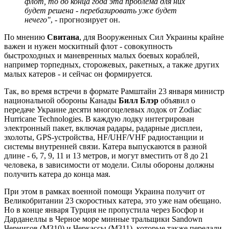
флот, то до конца года эта проблема для них
будет решена - перебазировать уже будет
нечего"
, - прогнозирует он.
По мнению
Свитана
, для Вооруженных Сил Украины крайне
важен и нужен москитный флот - совокупность
быстроходных и маневренных малых боевых кораблей,
например торпедных, сторожевых, ракетных, а также других
малых катеров - и сейчас он формируется.
Так, во время встречи в формате Рамштайн 23 января министр
национальной обороны Канады
Билл Блэр
объявил о
передаче Украине десяти многоцелевых лодок от Zodiac
Hurricane Technologies. В каждую лодку интегрирован
электронный пакет, включая радары, радарные дисплеи,
эхолоты, GPS-устройства, HF/UHF/VHF радиостанции и
системы внутренней связи. Катера выпускаются в разной
длине - 6, 7, 9, 11 и 13 метров, и могут вместить от 8 до 21
человека, в зависимости от модели. Силы обороны должны
получить катера до конца мая.
При этом в рамках военной помощи Украина получит от
Великобритании 23 скоростных катера, это уже нам обещано.
Но в конце января Турция не пропустила через Босфор и
Дарданеллы в Черное море минные тральщики Sandown
Чернигов (M310) и Черкассы (M311), которые также передали