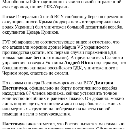
Минобороны РФ традиционно заявило о якобы отраженной
атаке дронов, пишет РБК-Украина.
Позже Генеральный штаб ВСУ сообщил: у берегов временно
оккупированного Крыма (подчеркнем - в территориальных
водах Украины) был уничтожен большой десантный корабль
оккупантов Цезарь Куников.
ГУР обнародовало соответствующее видео и отметило, что
его атаковали морские дроны Magura V5 украинского
производства (кстати, это первый случай поражения БДК
только нашими беспилотниками). А представитель Главного
управления разведки Украины
Андрей Юсов
подчеркнул, что
большинство экипажа российского БДК, уничтоженного в
Черном море, спастись не смогли.
По словам спикера Военно-морских сил ВСУ
Дмитрия
Плетенчука
, официально на борту потопленного корабля
находились 87 членов экипажа, сейчас установить точное
количество погибших и раненых тяжело. Он добавил: можно
лишь подтвердить, что после атаки на корабль тела - живых
или мертвых - грузили на побережье на кареты скорой
помощи и везли в медучреждения.
Плетенчук
также отметил, что Россия пытается максимально
скрыть информацию о потерях среди экипажа. Обычно такие