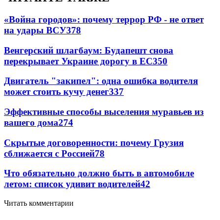
«Война городов»: почему террор РФ - не ответ
на удары ВСУ
378
Венгерский шлагбаум: Будапешт снова
перекрывает Украине дорогу в ЕС
350
Двигатель "закипел": одна ошибка водителя
может стоить кучу денег
337
Эффективные способы выселения муравьев из
вашего дома
274
Скрытые договоренности: почему Грузия
сближается с Россией
78
Что обязательно должно быть в автомобиле
летом: список удивит водителей
42
Читать комментарии