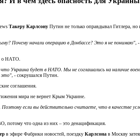
 И в чем здесь опасность для Украины
News
Такеру Карлсону
Путин не только оправдывал Гитлера, но и
му? Почему начали операцию в Донбассе? Это я не понимаю"
, 
у о НАТО.
 что Украина будет в НАТО. Мы не соглашались на наличие вое
 это"
, - сокрушался Путин.
ские соглашения.
стижения мира не вернет Крым Украине.
ны. Поэтому если вы действительно считаете, что в качестве 
ВО, потому что одна из них – это денацификация.
ер
в эфире Фабрики новостей, поездку
Карлсона
в Москву затея