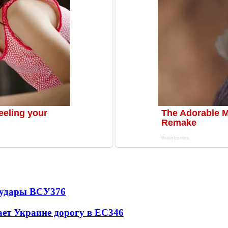
а удары ВСУ
376
ет Украине дорогу в ЕС
346