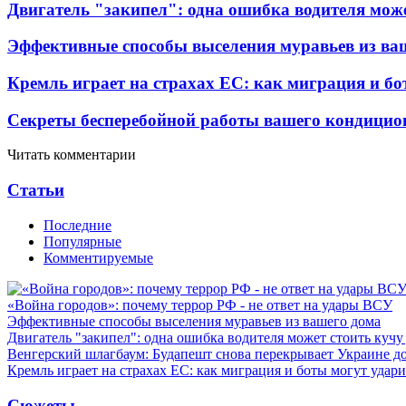
Двигатель "закипел": одна ошибка водителя може
Эффективные способы выселения муравьев из ва
Кремль играет на страхах ЕС: как миграция и бо
Секреты бесперебойной работы вашего кондицио
Читать комментарии
Статьи
Последние
Популярные
Комментируемые
«Война городов»: почему террор РФ - не ответ на удары ВСУ
Эффективные способы выселения муравьев из вашего дома
Двигатель "закипел": одна ошибка водителя может стоить кучу
Венгерский шлагбаум: Будапешт снова перекрывает Украине д
Кремль играет на страхах ЕС: как миграция и боты могут удар
Сюжеты