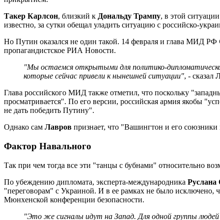
Такер Карлсон
, близкий к
Дональду Трампу
, в этой ситуаци
известно, за сутки обещал уладить ситуацию с российско-украи
Но Путин оказался не один такой. 14 февраля и глава МИД РФ
пропагандистское РИА Новости.
"Мы остаемся открытыми для политико-дипломатического 
которые сейчас привели к нынешней ситуации"
, - сказал
Глава российского МИД также отметил, что поскольку "западны
просматривается". По его версии, российская армия якобы "успе
не дать победить Путину".
Однако сам
Лавров
признает, что "Вашингтон и его союзники н
Фактор Навального
Так при чем тогда все эти "танцы с бубнами" относительно в
По убеждению дипломата, эксперта-международника
Руслана
"переговорам" с Украиной. И в ее рамках не было исключено,
Мюнхенской конференции безопасности.
"Это же сигналы идут на Запад. Для одной группы людей