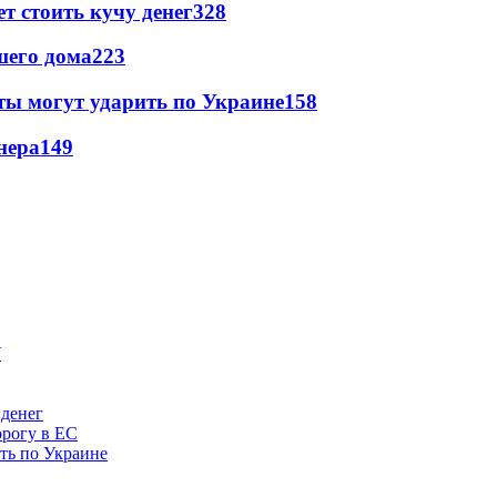
т стоить кучу денег
328
шего дома
223
ты могут ударить по Украине
158
нера
149
 денег
орогу в ЕС
ить по Украине