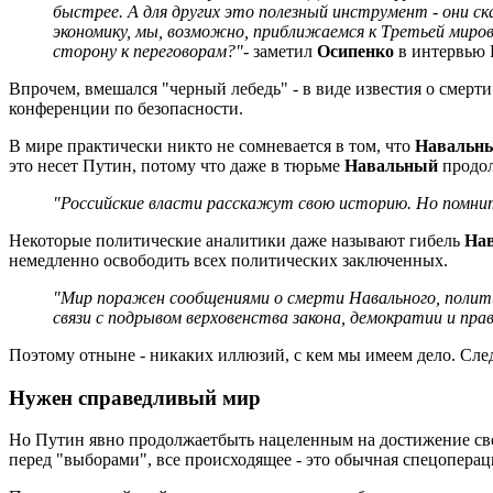
быстрее. А для других это полезный инструмент - они ск
экономику, мы, возможно, приближаемся к Третьей мирово
сторону к переговорам?"
- заметил
Осипенко
в интервью 
Впрочем, вмешался "черный лебедь" - в виде известия о смер
конференции по безопасности.
В мире практически никто не сомневается в том, что
Навальн
это несет Путин, потому что даже в тюрьме
Навальный
продол
"Российские власти расскажут свою историю. Но помни
Некоторые политические аналитики даже называют гибель
Нав
немедленно освободить всех политических заключенных.
"Мир поражен сообщениями о смерти Навального, полити
связи с подрывом верховенства закона, демократии и прав
Поэтому отныне - никаких иллюзий, с кем мы имеем дело. Сле
Нужен справедливый мир
Но Путин явно продолжаетбыть нацеленным на достижение св
перед "выборами", все происходящее - это обычная спецоперац