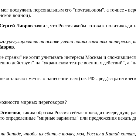
и мог послужить персональным его "почтальоном", а точнее - пе
нской войной).
Сергей Лавров
заявил, что Россия якобы готова к политико-д
урегулирования на основе учета наших законных интересов, на
Лавров
.
е страны" не хотят учитывать интересы Москвы и сложившиеся "
шно действует" на "украинском театре военных действий", а "на 
е оставляют мечты о нанесении нам (т.е. РФ - ред.) стратегичес
озможности мирных переговоров?
 Осипенко
, таким образом Россия сейчас проводит очередную, 
 что определенные "мирные варианты" или предложения начать д
 на Западе, чтобы их сбить с толку, мол, Россия и Китай хотя