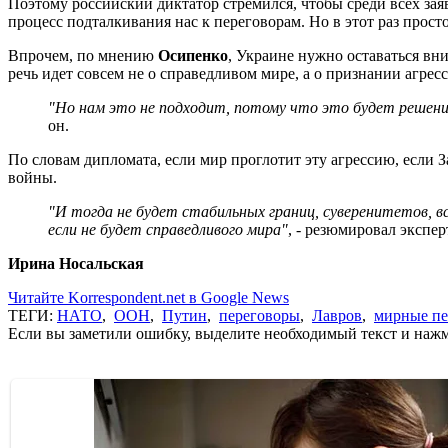
Поэтому российский диктатор стремился, чтобы среди всех зая
процесс подталкивания нас к переговорам. Но в этот раз прост
Впрочем, по мнению
Осипенко
, Украине нужно оставаться вн
речь идет совсем не о справедливом мире, а о признании агрес
"Но нам это не подходит, потому что это будет решени
он.
По словам дипломата, если мир проглотит эту агрессию, если З
войны.
"И тогда не будет стабильных границ, суверенитетов, в
если не будет справедливого мира"
, - резюмировал экспер
Ирина Носальская
Читайте Korrespondent.net в Google News
ТЕГИ:
НАТО
,
ООН
,
Путин
,
переговоры
,
Лавров
,
мирные пе
Если вы заметили ошибку, выделите необходимый текст и нажми