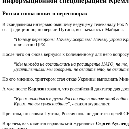
информационной спецоперацией Кремля?
Россия снова вопит о переговорах
В скандальном интервью бывшему ведущему телеканалу Fox 
ее. Традиционно, по версии Путина, все началось с Майдана.
"Почему переворот? Почему жертвы? Почему угроза Кры
причастно ЦРУ.
После чего он снова вернулся к болезненному для него вопрос
"Мы никогда не соглашались на расширение НАТО, на то,
Десятилетиями мы говорили: не делайте это, не делайте
По его мнению, триггером стал отказ Украины выполнять Мин
А уже после
Карлсон
заявил, что российский диктатор для до
"Крым находился в руках России еще в начале этой вой
Крым, то вы сумасшедшие"
, - сказал журналист.
При этом, по словам Путина, Россия пока не достигла целей С
Впрочем, как отметил израильский журналист
Сергей Аусленд
прикрытием.