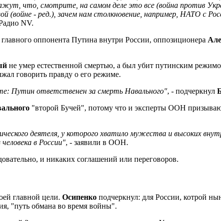
ажут, что, смотрите, на самом деле это все (война против Укр
й (войне - ред.), зачем нам столкновение, например, НАТО с Ро
Радио NV.
ти главного оппонента Путина внутри России, оппозиционера
Але
ый
не умер естественной смертью, а был убит путинским режи
жал говорить правду о его режиме.
те: Путин ответственен за смерть Навального"
, - подчеркнул
ального
"второй Бучей", потому что и эксперты ООН призывают
ческого деятеля, у которого хватило мужества и высоких внут
 человека в России"
, - заявили в ООН.
довательно, и никаких соглашений или переговоров.
оей главной цели.
Осипенко
подчеркнул: для России, котрой н
ия, "путь обмана во время войны".