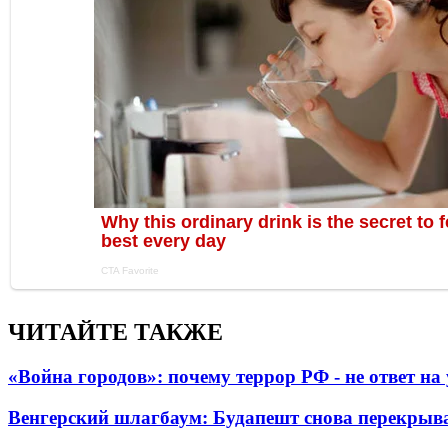
ЧИТАЙТЕ ТАКЖЕ
«Война городов»: почему террор РФ - не ответ н
Венгерский шлагбаум: Будапешт снова перекрыва