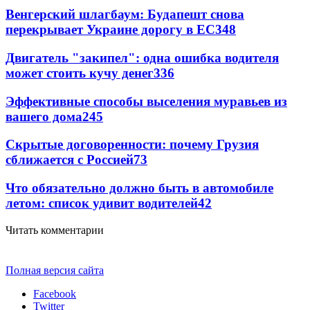
Венгерский шлагбаум: Будапешт снова
перекрывает Украине дорогу в ЕС
348
Двигатель "закипел": одна ошибка водителя
может стоить кучу денег
336
Эффективные способы выселения муравьев из
вашего дома
245
Скрытые договоренности: почему Грузия
сближается с Россией
73
Что обязательно должно быть в автомобиле
летом: список удивит водителей
42
Читать комментарии
Полная версия сайта
Facebook
Twitter