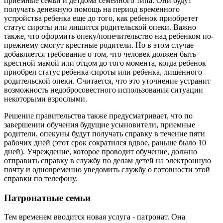
приемные семьи и детдома семейного типа. Они будут
получать денежную помощь на период временного
устройства ребенка еще до того, как ребенок приобретет
статус сироты или лишится родительской опеки. Важно
также, что оформить опеку/попечительство над ребенком по-
прежнему смогут крестные родители. Но в этом случае
добавляется требование о том, что человек должен быть
крестной мамой или отцом до того момента, когда ребенок
приобрел статус ребенка-сироты или ребенка, лишенного
родительской опеки. Считается, что это уточнение устранит
возможность недобросовестного использования ситуации
некоторыми взрослыми.
Решение правительства также предусматривает, что по
завершении обучения будущие усыновители, приемные
родители, опекуны будут получать справку в течение пяти
рабочих дней (этот срок сократился вдвое, раньше было 10
дней). Учреждение, которое проводит обучение, должно
отправить справку в службу по делам детей на электронную
почту и одновременно уведомить службу о готовности этой
справки по телефону.
Патронатные семьи
Тем временем вводится новая услуга - патронат. Она