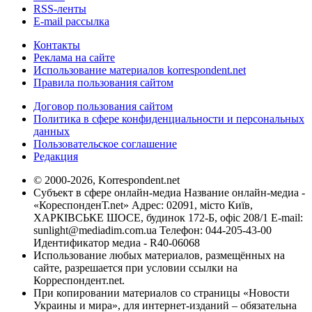
RSS-ленты
E-mail рассылка
Контакты
Реклама на сайте
Использование материалов korrespondent.net
Правила пользования сайтом
Договор пользования сайтом
Политика в сфере конфиденциальности и персональных
данных
Пользовательское соглашение
Редакция
© 2000-2026, Korrespondent.net
Субъект в сфере онлайн-медиа Название онлайн-медиа -
«КореспонденТ.net» Адрес: 02091, місто Київ,
ХАРКІВСЬКЕ ШОСЕ, будинок 172-Б, офіс 208/1 E-mail:
sunlight@mediadim.com.ua
Телефон: 044-205-43-00
Идентификатор медиа - R40-06068
Использование любых материалов, размещённых на
сайте, разрешается при условии ссылки на
Корреспондент.net.
При копировании материалов со страницы «Новости
Украины и мира», для интернет-изданий – обязательна