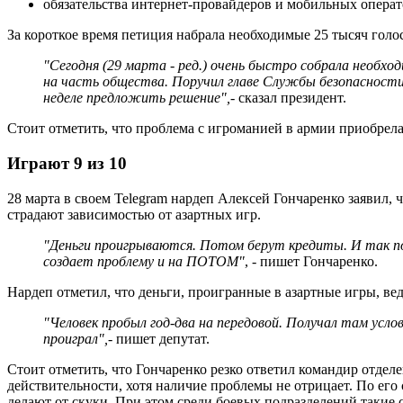
обязательства интернет-провайдеров и мобильных операт
За короткое время петиция набрала необходимые 25 тысяч голо
"Сегодня (29 марта - ред.) очень быстро собрала необхо
на часть общества. Поручил главе Службы безопасности
неделе предложить решение",
- сказал президент.
Стоит отметить, что проблема с игроманией в армии приобрел
Играют 9 из 10
28 марта в своем Telegram нардеп Алексей Гончаренко заявил,
страдают зависимостью от азартных игр.
"Деньги проигрываются. Потом берут кредиты. И так п
создает проблему и на ПОТОМ"
, - пишет Гончаренко.
Нардеп отметил, что деньги, проигранные в азартные игры, вед
"Человек пробыл год-два на передовой. Получал там усло
проиграл",
- пишет депутат.
Стоит отметить, что Гончаренко резко ответил командир отд
действительности, хотя наличие проблемы не отрицает. По его с
делают от скуки. При этом среди боевых подразделений такие с