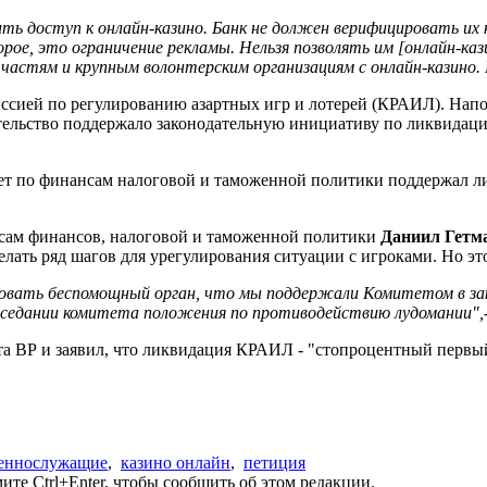
ть доступ к онлайн-казино. Банк не должен верифицировать их к
ое, это ограничение рекламы. Нельзя позволять им [онлайн-каз
 частям и крупным волонтерским организациям с онлайн-казино.
миссией по регулированию азартных игр и лотерей (КРАИЛ). Напо
ельство поддержало законодательную инициативу по ликвидаци
итет по финансам налоговой и таможенной политики поддержал
росам финансов, налоговой и таможенной политики
Даниил Гетм
лать ряд шагов для урегулирования ситуации с игроками. Но эт
овать беспомощный орган, что мы поддержали Комитетом в за
аседании комитета положения по противодействию лудомании",
та ВР и заявил, что ликвидация КРАИЛ - "стопроцентный первы
еннослужащие
,
казино онлайн
,
петиция
те Ctrl+Enter, чтобы сообщить об этом редакции.