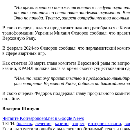
"На время военного положения военным следует ограничи
но это значительно остановит эпидемию игромании. Втор
Это не правда. Третье, запрет сотрудничества военным
В свою очередь, власти предлагают наконец разобраться с Ко
трансформации Украины Михаил Федоров сообщал, что правит
Верховную Раду.
В феврале 2024-го Федоров сообщал, что парламентский ком
в сфере азартных игр.
Как отметил 30 марта глава комитета Верховной рады по воп
казино, КРАИЛ должна была за время своего существования сде
"Именно поэтому правительство и предложило ликвидир
рассмотрение Верховной Рады, добавив на ближайшем з
В свою очередь Федоров поддержал главу профильного комите
онлайне.
Валерия Шипуля
Читайте Korrespondent.net в Google News
ТЕГИ:
болезнь
,
лечение
,
казино
,
запрет
,
интернет казино
,
во
Если вы заметили ошибку, выделите необходимый текст и нажми