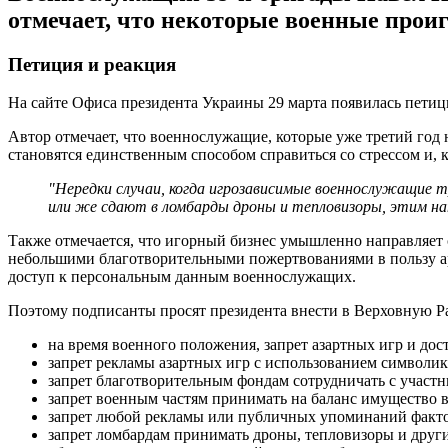
отмечает, что некоторые военные прои
Петиция и реакция
На сайте Офиса президента Украины 29 марта появилась пети
Автор отмечает, что военнослужащие, которые уже третий год 
становятся единственным способом справиться со стрессом и,
"Нередки случаи, когда игрозависимые военнослужащие тр
или же сдают в ломбарды дроны и тепловизоры, этим нан
Также отмечается, что игорный бизнес умышленно направляет 
небольшими благотворительными пожертвованиями в пользу ар
доступ к персональным данным военнослужащих.
Поэтому подписанты просят президента внести в Верховную Ра
на время военного положения, запрет азартных игр и до
запрет рекламы азартных игр с использованием символики
запрет благотворительным фондам сотрудничать с участ
запрет военным частям принимать на баланс имущество 
запрет любой рекламы или публичных упоминаний факто
запрет ломбардам принимать дроны, тепловизоры и друг