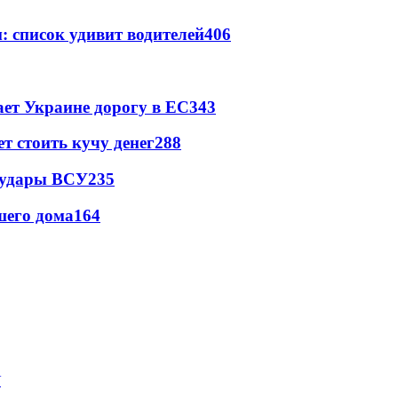
: список удивит водителей
406
ет Украине дорогу в ЕС
343
т стоить кучу денег
288
а удары ВСУ
235
шего дома
164