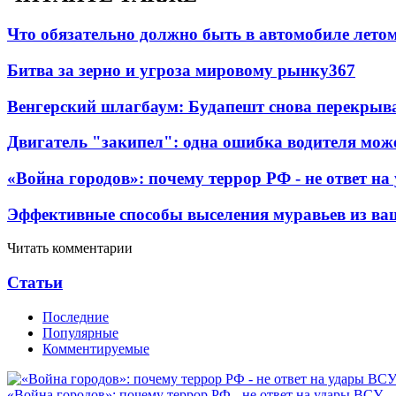
Что обязательно должно быть в автомобиле летом
Битва за зерно и угроза мировому рынку
367
Венгерский шлагбаум: Будапешт снова перекрыва
Двигатель "закипел": одна ошибка водителя може
«Война городов»: почему террор РФ - не ответ н
Эффективные способы выселения муравьев из ва
Читать комментарии
Статьи
Последние
Популярные
Комментируемые
«Война городов»: почему террор РФ - не ответ на удары ВСУ