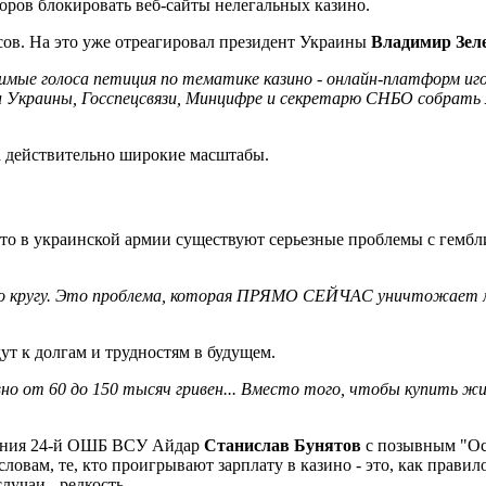
оров блокировать веб-сайты нелегальных казино.
сов. На это уже отреагировал президент Украины
Владимир Зел
димые голоса петиция по тематике казино - онлайн-платформ иг
 Украины, Госспецсвязи, Минцифре и секретарю СНБО собрать м
а действительно широкие масштабы.
 что в украинской армии существуют серьезные проблемы с гембл
о кругу. Это проблема, которая ПРЯМО СЕЙЧАС уничтожает мо
ут к долгам и трудностям в будущем.
вно от 60 до 150 тысяч гривен... Вместо того, чтобы купить ж
еления 24-й ОШБ ВСУ Айдар
Станислав Бунятов
с позывным "Осм
ловам, те, кто проигрывают зарплату в казино - это, как правил
лучаи - редкость.