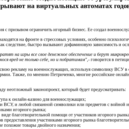
грывают на виртуальных автоматах годо
ция с призывом ограничить игорный бизнес. Ее создал военнос
находятся на фронте в стрессовых условиях, особенно психолог
 как следствие, быстро вызывают дофаминовую зависимость и ос
атят на игры все свое денежное обеспечение и берут микрокреди
ося вред не только себе, но и побратимам",
- говорится в петиц
свою рекламу на военнослужащих, используя символику ВСУ в с
мии. Также, по мнению Петриченко, многие российские онлайн
ду неотложный законопроект, который будет предусматривать:
ступа к онлайн-казино для военнослужащих;
 ВСУ, и любой связанной символики или предметов с войной и ар
никами игорного рынка;
в виде благотворительной помощи от участников игорного рынк
в предоставления участниками игорного рынка благотворител
ие похожие товары двойного назначения;