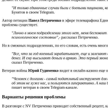
"И только единичные случаи были с боевыми пацанами, 
Бунятов в своем Telegram.
Автор петиции
Павел Петриченко
в эфире телемарафона Едины
проблема существует.
"Лично в моем подразделении этого нет, меня беспокоит 
психологическое состояние",
- рассказал Петриченко.
Но в смежных подразделениях, по его словам, есть очень много
"Все, что за год военный зарабатывает, еще и залезают 
денег. И ему высылают деньги в армию. Это первый звон
сказал Петриченко.
Ветеран войны
Юрий Гудименко
видит в онлайн-казино еще од
"Человек с долгами - самый податливый инструмент для 
об этом не хуже нас, и пользуются гиперактивно. А наш б
пишет ветеран в своем Telegram-канале.
Варианты решения проблемы
В разговоре с NV Петриченко приводит собственный рецепт, к