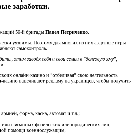
вые заработки.
лужащий 59-й бригады
Павел Петриченко
.
ически уязвимы. Поэтому для многих из них азартные игры
лабляют самоконтроль.
ты, этим заводя себя и свои семьи в "долговую яму",
ии.
воих онлайн-казино и "отбеливая" свою деятельность
-казино нацеливают рекламу на украинцев, чтобы получить
мией, форма, каска, автомат и т.д.;
а или связанных физических или юридических лиц;
ьной помощи военнослужащим;