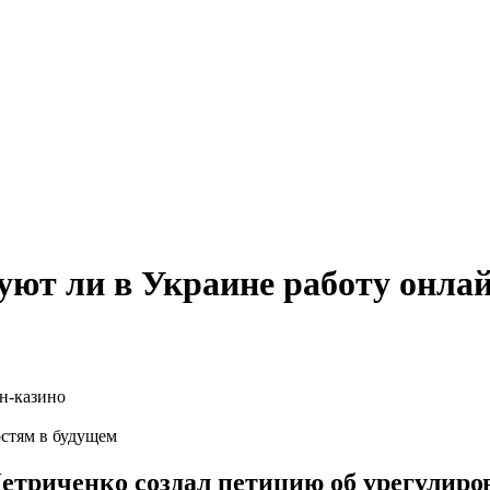
ют ли в Украине работу онла
остям в будущем
триченко создал петицию об урегулиро