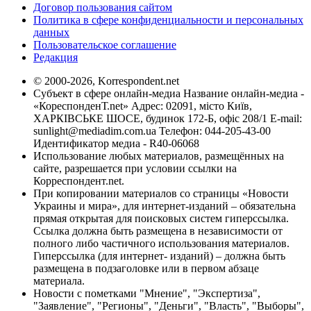
Договор пользования сайтом
Политика в сфере конфиденциальности и персональных
данных
Пользовательское соглашение
Редакция
© 2000-2026, Korrespondent.net
Субъект в сфере онлайн-медиа Название онлайн-медиа -
«КореспонденТ.net» Адрес: 02091, місто Київ,
ХАРКІВСЬКЕ ШОСЕ, будинок 172-Б, офіс 208/1 E-mail:
sunlight@mediadim.com.ua
Телефон: 044-205-43-00
Идентификатор медиа - R40-06068
Использование любых материалов, размещённых на
сайте, разрешается при условии ссылки на
Корреспондент.net.
При копировании материалов со страницы «Новости
Украины и мира», для интернет-изданий – обязательна
прямая открытая для поисковых систем гиперссылка.
Ссылка должна быть размещена в независимости от
полного либо частичного использования материалов.
Гиперссылка (для интернет- изданий) – должна быть
размещена в подзаголовке или в первом абзаце
материала.
Новости с пометками "Мнение", "Экспертиза",
"Заявление", "Регионы", "Деньги", "Власть", "Выборы",