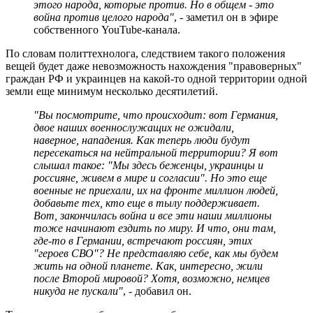
этого народа, которые против. Но в общем - это
война против целого народа"
, - заметил он в эфире
собственного YouTube-канала.
По словам политтехнолога, следствием такого положения
вещей будет даже невозможность нахождения "правоверных"
граждан РФ и украинцев на какой-то одной территории одной
земли еще минимум несколько десятилетий.
"Вы посмотрите, что происходит: вот Германия,
двое наших военнослужащих не ожидали,
наверное, нападения. Как теперь люди будут
пересекаться на нейтральной территории? Я вот
слышал такое: "Мы здесь беженцы, украинцы и
россияне, живем в мире и согласии". Но это еще
военные не приехали, их на фронте миллион людей,
добавьте тех, кто еще в тылу поддерживает.
Вот, закончилась война и все эти наши миллионы
тоже начинают ездить по миру. И что, они там,
где-то в Германии, встречают россиян, этих
"героев СВО"? Не представляю себе, как мы будем
жить на одной планете. Как, интересно, жили
после Второй мировой? Хотя, возможно, немцев
никуда не пускали"
, - добавил он.