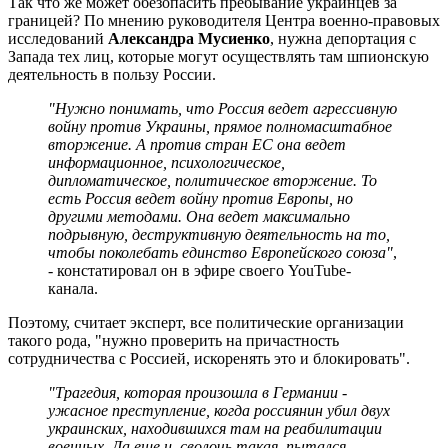
Так что же может обезопасить пребывание украинцев за
границей? По мнению руководителя Центра военно-правовых
исследований
Александра Мусиенко
, нужна депортация с
Запада тех лиц, которые могут осуществлять там шпионскую
деятельность в пользу России.
"Нужно понимать, что Россия ведет агрессивную
войну против Украины, прямое полномасштабное
вторжение. А против стран ЕС она ведет
информационное, психологическое,
дипломатическое, политическое вторжение. То
есть Россия ведет войну против Европы, но
другими методами. Она ведет максимально
подрывную, деструктивную деятельность на то,
чтобы поколебать единство Европейского союза"
,
- констатировал он в эфире своего YouTube-
канала.
Поэтому, считает эксперт, все политические организации
такого рода, "нужно проверить на причастность
сотрудничества с Россией, искоренять это и блокировать".
"Трагедия, которая произошла в Германии -
ужасное преступление, когда россиянин убил двух
украинских, находившихся там на реабилитации
военных. Да еще и, сволочь такая, пытался