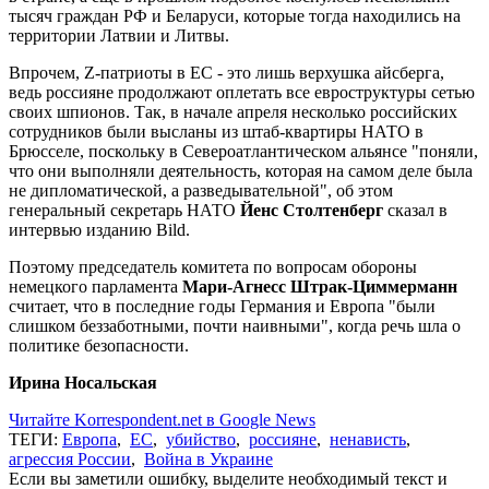
тысяч граждан РФ и Беларуси, которые тогда находились на
территории Латвии и Литвы.
Впрочем, Z-патриоты в ЕС - это лишь верхушка айсберга,
ведь россияне продолжают оплетать все евроструктуры сетью
своих шпионов. Так, в начале апреля несколько российских
сотрудников были высланы из штаб-квартиры НАТО в
Брюсселе, поскольку в Североатлантическом альянсе "поняли,
что они выполняли деятельность, которая на самом деле была
не дипломатической, а разведывательной", об этом
генеральный секретарь НАТО
Йенс Столтенберг
сказал в
интервью изданию Bild.
Поэтому председатель комитета по вопросам обороны
немецкого парламента
Мари-Агнесс Штрак-Циммерманн
считает, что в последние годы Германия и Европа "были
слишком беззаботными, почти наивными", когда речь шла о
политике безопасности.
Ирина Носальская
Читайте Korrespondent.net в Google News
ТЕГИ:
Европа
,
ЕС
,
убийство
,
россияне
,
ненависть
,
агрессия России
,
Война в Украине
Если вы заметили ошибку, выделите необходимый текст и