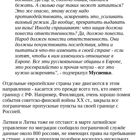
бежать. А сколько еще таких может затаиться?
Это же опасно, этому всему надо
противодействовать, искоренять это, усиливать
визовый режим. Да вообще, прекратить выдавать
им визы! Иногда спрашивают: что нация должна
понести ответственность? Да, должно понести.
Народ должен понести ответственность. Они
должны почувствовать последствия, идти и
пытаться что-то изменить в своей стране - если
хотят, чтобы к ним изменилось отношение в
Европе. Все эти русскоязычные общины в Европе,
это росевразийство и прочая чепуха - все это
нужно искоренять"
, - подчеркнул
Мусиенко
.
Отдельные европейские страны уже двигаются в этом
направлении - касается это прежде всего тех, кто имеет
границу с РФ. Например, Финляндия, очень хорошо помня
события советско-финской войны ХХ ст., закрыла все
пограничные пропускные пункты на своей границе с
Россией.
Латвия и Литва тоже не отстают: в марте латвийское
управление по миграции сообщило пограничной службе
данные около 800 россиян, не имеющих права на пребывание
в стране, а еще в прошлом подобное коснулось нескольких