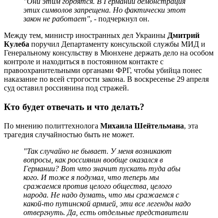
"Они этим гордятся. В Германии демонстрация
этих символов запрещена. Но фактически этот
закон не работает"
, - подчеркнул он.
Между тем, министр иностранных дел Украины
Дмитрий
Кулеба
поручил Департаменту консульской службы МИД и
Генеральному консульству в Мюнхене держать дело на особом
контроле и находиться в постоянном контакте с
правоохранительными органами ФРГ, чтобы убийца понес
наказание по всей строгости закона. В воскресенье 29 апреля
суд оставил россиянина под стражей.
Кто будет отвечать и что делать?
По мнению политтехнолога
Михаила Шейтельмана
, эта
трагедия случайностью быть не может.
"Так случайно не бывает. У меня возникают
вопросы, как россиянин вообще оказался в
Германии? Вот что значит пускать туда абы
кого. И тоже я подумал, что теперь мы
сражаемся против целого общества, целого
народа. Не надо думать, что мы сражаемся с
какой-то путинской армией, эти все легенды надо
отвергнуть. Да, есть отдельные представители