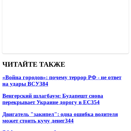
ЧИТАЙТЕ ТАКЖЕ
«Война городов»: почему террор РФ - не ответ
на удары ВСУ
384
Венгерский шлагбаум: Будапешт снова
перекрывает Украине дорогу в ЕС
354
Двигатель "закипел": одна ошибка водителя
может стоить кучу денег
344