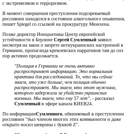
с экстремизмом и терроризмом.
В момент совершения преступления подозреваемый
россиянин находился в состоянии алкогольного опьянения,
пишет Spiegel со ссылкой на прокуратуру Мюнхена.
Позже директор Инициативы Центр европейской
устойчивости в Берлине
Сергей Сумленный
заявил:
несмотря на закон о запрете антиукраинских настроений в
Германии, пропаганда кремлевских нарративов там до сих
пор активно продолжается.
"Полиция в Германии не очень активно
распространяет информацию. Это нормальная
практика для расследований. То, что мы сейчас
знаем, это уже больше, чем полиция обычно
распространяет. Мы знаем, кто этот мужчина,
которого задержали за убийство украинских
военных. Мы знаем, что ему 57 лет"
, - рассказал
Сумленный
в эфире канала КИЕВ24.
По информации
Сумленного
, обвиняемый в преступлении
россиянин "был членом многих этих коммьюнити и даже
открыто носил шевроны с буквой Z".