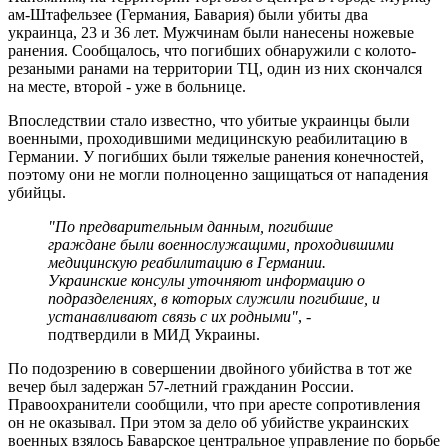
ам-Штафельзее (Германия, Бавария) были убиты два
украинца, 23 и 36 лет. Мужчинам были нанесены ножевые
ранения. Сообщалось, что погибших обнаружили с колото-
резаными ранами на территории ТЦ, один из них скончался
на месте, второй - уже в больнице.
Впоследствии стало известно, что убитые украинцы были
военными, проходившими медицинскую реабилитацию в
Германии. У погибших были тяжелые ранения конечностей,
поэтому они не могли полноценно защищаться от нападения
убийцы.
"По предварительным данным, погибшие
граждане были военнослужащими, проходившими
медицинскую реабилитацию в Германии.
Украинские консулы уточняют информацию о
подразделениях, в которых служили погибшие, и
устанавливают связь с их родными"
, -
подтвердили в МИД Украины.
По подозрению в совершении двойного убийства в тот же
вечер был задержан 57-летний гражданин России.
Правоохранители сообщили, что при аресте сопротивления
он не оказывал. При этом за дело об убийстве украинских
военных взялось Баварское центральное управление по борьбе