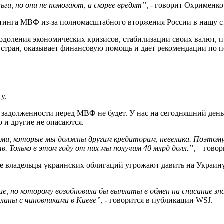
ги, но они не помогают, а скорее вредят”,
- говорит Охрименко
йтинга МВФ из-за полномасштабного вторжения России в нашу с
одоления экономических кризисов, стабилизации своих валют, п
тран, оказывает финансовую помощь и дает рекомендации по п
у.
-за задолженности перед МВФ не будет. У нас на сегодняшний д
 и другие не опасаются.
ами, которые мы должны другим кредиторам, невелика. Поэтом
 Только в этом году от них мы получим 40 млрд долл.”,
– говор
ые владельцы украинских облигаций угрожают давить на Украину
, по которому возобновила бы выплаты в обмен на списание зн
ланы с чиновниками в Киеве”,
- говорится в публикации WSJ.