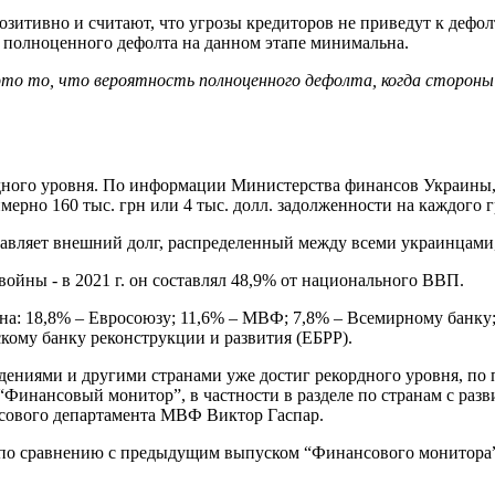
итивно и считают, что угрозы кредиторов не приведут к дефолт
ь полноценного дефолта на данном этапе минимальна.
это то, что вероятность полноценного дефолта, когда стороны 
рдного уровня. По информации Министерства финансов Украины,
римерно 160 тыс. грн или 4 тыс. долл. задолженности на каждого
тавляет внешний долг, распределенный между всеми украинцами, 
ойны - в 2021 г. он составлял 48,9% от национального ВВП.
а: 18,8% – Евросоюзу; 11,6% – МВФ; 7,8% – Всемирному банку; 
кому банку реконструкции и развития (ЕБРР).
дениями и другими странами уже достиг рекордного уровня, по 
 “Финансовый монитор”, в частности в разделе по странам с ра
сового департамента МВФ Виктор Гаспар.
по сравнению с предыдущим выпуском “Финансового монитора” в 