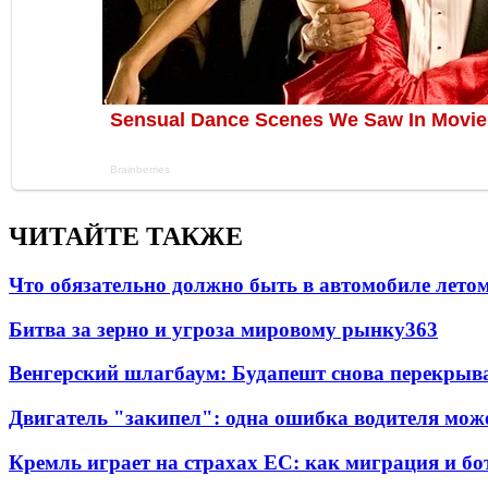
ЧИТАЙТЕ ТАКЖЕ
Что обязательно должно быть в автомобиле летом
Битва за зерно и угроза мировому рынку
363
Венгерский шлагбаум: Будапешт снова перекрыва
Двигатель "закипел": одна ошибка водителя може
Кремль играет на страхах ЕС: как миграция и бо