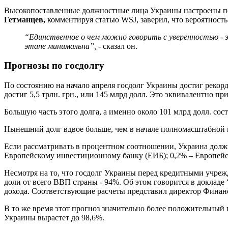
Высокопоставленные должностные лица Украины настроены поз
Гетманцев,
комментируя статью WSJ, заверил, что вероятност
“Единственное о чем можно говорить с уверенностью - 
этапе минимальна”,
- сказал он.
Прогнозы по госдолгу
По состоянию на начало апреля госдолг Украины достиг реко
достиг 5,5 трлн. грн., или 145 млрд долл. Это эквивалентно п
Большую часть этого долга, а именно около 101 млрд долл. сос
Нынешний долг вдвое больше, чем в начале полномасштабной в
Если рассматривать в процентном соотношении, Украина должн
Европейскому инвестиционному банку (ЕИБ); 0,2% – Европейс
Несмотря на то, что госдолг Украины перед кредитными учреж
доли от всего ВВП страны - 94%. Об этом говорится в докладе
дохода. Соответствующие расчеты представил директор Финан
В то же время этот прогноз значительно более положительный 
Украины вырастет до 98,6%.