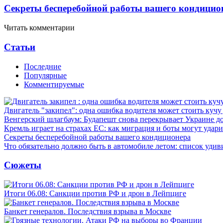
Секреты бесперебойной работы вашего кондицио
Читать комментарии
Статьи
Последние
Популярные
Комментируемые
Двигатель "закипел": одна ошибка водителя может стоить кучу
Венгерский шлагбаум: Будапешт снова перекрывает Украине д
Кремль играет на страхах ЕС: как миграция и боты могут удар
Секреты бесперебойной работы вашего кондиционера
Что обязательно должно быть в автомобиле летом: список удив
Сюжеты
Итоги 06.08: Санкции против РФ и дрон в Лейпциге
Банкет генералов. Последствия взрыва в Москве