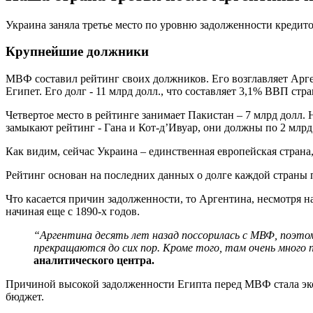
Украина заняла третье место по уровню задолженности кредито
Крупнейшие должники
МВФ составил рейтинг своих должников. Его возглавляет Арге
Египет. Его долг - 11 млрд долл., что составляет 3,1% ВВП ст
Четвертое место в рейтинге занимает Пакистан – 7 млрд долл. Н
замыкают рейтинг - Гана и Кот-д’Ивуар, они должны по 2 млрд
Как видим, сейчас Украина – единственная европейская стран
Рейтинг основан на последних данных о долге каждой страны 
Что касается причин задолженности, то Аргентина, несмотря н
начиная еще с 1890-х годов.
“Аргентина десять лет назад поссорилась с МВФ, поэто
прекращаются до сих пор. Кроме того, там очень много 
аналитического центра.
Причиной высокой задолженности Египта перед МВФ стала экон
бюджет.