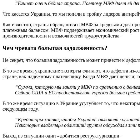
“Египет очень бедная страна. Поэтому МВФ дает ей день
Что касается Украины, то мы попали в тройку лидеров антире
Как известно, страны обращаются в МВФ за кредитами для пре
платежным балансом. МВФ поддерживает экономический рост с
производительности и возможностей трудоустройства.
Чем чревата большая задолженность?
Не секрет, что большая задолженность может привести к дефолт
В то же время, украинские эксперты считают, что дефолта из
стране, как надежному плательщику. Когда МВФ дает деньги, то
“Сумма, которую мы заняли у МВФ по сравнению с деньг
Сейчас США и ЕС предоставляют гораздо больше средств.
В то же время ситуацию в Украине усугубляет то, что некотор
следующем году.
“Кредиторы хотят, чтобы Украина заключила соглашение
Некоторые владельцы облигаций группы обсуждали эти п
Выход из ситуации один - добиться реструктуризации.