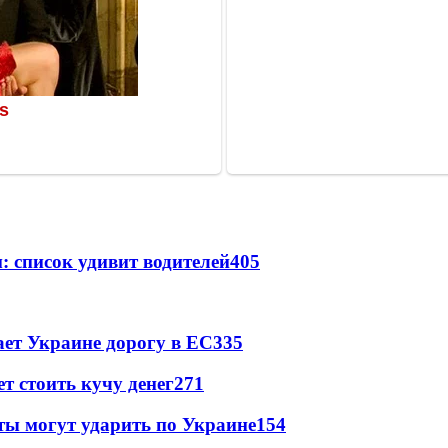
: список удивит водителей
405
ет Украине дорогу в ЕС
335
т стоить кучу денег
271
ты могут ударить по Украине
154