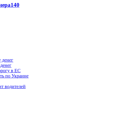
нера
140
 денег
орогу в ЕС
ить по Украине
ит водителей