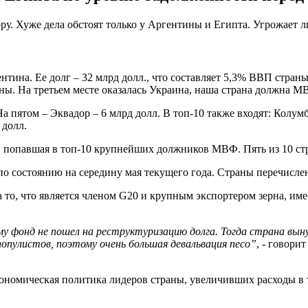
ру. Хуже дела обстоят только у Аргентины и Египта. Угрожает ли
нтина. Ее долг – 32 млрд долл., что составляет 5,3% ВВП стра
раны. На третьем месте оказалась Украина, наша страна должна 
а пятом – Эквадор – 6 млрд долл. В топ-10 также входят: Колумб
 долл.
а, попавшая в топ-10 крупнейших должников МВФ. Пять из 10 ст
по состоянию на середину мая текущего года. Страны перечисле
а то, что является членом G20 и крупным экспортером зерна, и
му фонд не пошел на реструктуризацию долга. Тогда страна вын
популистов, поэтому очень большая девальвация песо”
, - говори
омическая политика лидеров страны, увеличивших расходы в то