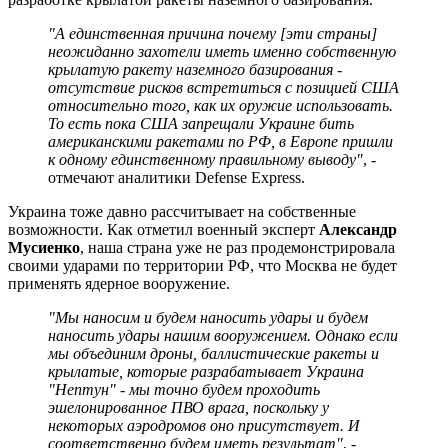
"А единственная причина почему [эти страны]
неожиданно захотели иметь именно собственную
крылатую ракету наземного базирования -
отсутствие рисков встретиться с позицией США
относительно того, как их оружие использовать.
То есть пока США запрещали Украине бить
американскими ракетами по РФ, в Европе пришли
к одному единственному правильному выводу"
, -
отмечают аналитики Defense Express.
Украина тоже давно рассчитывает на собственные
возможности. Как отметил военный эксперт
Александр
Мусиенко
, наша страна уже не раз продемонстрировала
своими ударами по территории РФ, что Москва не будет
применять ядерное вооружение.
"Мы наносим и будем наносить удары и будем
наносить удары нашим вооружением. Однако если
мы объединим дроны, баллистические ракеты и
крылатые, которые разрабатывает Украина
"Нептун" - мы точно будем проходить
эшелонированное ПВО врага, поскольку у
некоторых аэродромов оно присутствует. И
соответственно будем иметь результат"
, -