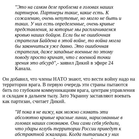
"Это на самом деле проблема в головах наших
партнеров. Партнеры такие, какие есть. К
сожалению, очень непутевые, но могло не быть и
таких. У них есть определенные, очень кривые
представления, за которые мы расплачиваемся
кровью наших бойцов. Если бы не ошибочная
стратегия Байдена в этой войне, то война могла
бы закончиться уже давно. Это ошибочная
стратегия, даже западные военные по этому
поводу просто кричат, что с военной точки
зрения это абсурд",
- заявил Дикий в эфире 24
Канала.
Он добавил, что члены НАТО знают, что вести войну надо на
территории врага. В первую очередь эти страны пытаются
бить по глубоким коммуникациям врага, центрам управления
и складам в дальнем тылу. Зато Украину заставляют воевать
как партизан, считает Дикий.
"И пока я не вижу, как можно сломать эти
абсолютно кривые красные линии, нарисованные в
головах наших союзников. Они сами себя убедили,
что удары вглубь территории России приведут к
абстрактной эскалации. Когда пытаешься у них