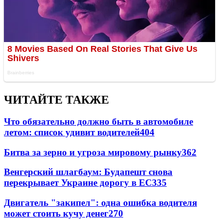
ЧИТАЙТЕ ТАКЖЕ
Что обязательно должно быть в автомобиле
летом: список удивит водителей
404
Битва за зерно и угроза мировому рынку
362
Венгерский шлагбаум: Будапешт снова
перекрывает Украине дорогу в ЕС
335
Двигатель "закипел": одна ошибка водителя
может стоить кучу денег
270