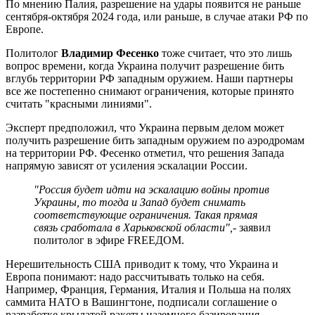
По мнению Палия, разрешение на удары появится не раньше
сентября-октября 2024 года, или раньше, в случае атаки РФ по
Европе.
Политолог
Владимир Фесенко
тоже считает, что это лишь
вопрос времени, когда Украина получит разрешение бить
вглубь территории РФ западным оружием. Наши партнеры
все же постепенно снимают ограничения, которые принято
считать "красными линиями".
Эксперт предположил, что Украина первым делом может
получить разрешение бить западным оружием по аэродромам
на территории РФ. Фесенко отметил, что решения Запада
напрямую зависят от усиления эскалации России.
"Россия будет идти на эскалацию войны против
Украины, то тогда и Запад будет снимать
соответствующие ограничения. Такая прямая
связь сработала в Харьковской области",
- заявил
политолог в эфире FREEДОМ.
Нерешительность США приводит к тому, что Украина и
Европа понимают: надо рассчитывать только на себя.
Например, Франция, Германия, Италия и Польша на полях
саммита НАТО в Вашингтоне, подписали соглашение о
разработке крылатой ракеты наземного базирования.