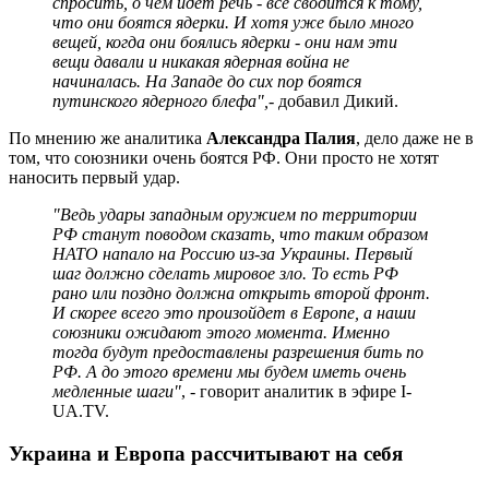
спросить, о чем идет речь - все сводится к тому,
что они боятся ядерки. И хотя уже было много
вещей, когда они боялись ядерки - они нам эти
вещи давали и никакая ядерная война не
начиналась. На Западе до сих пор боятся
путинского ядерного блефа",
- добавил Дикий.
По мнению же аналитика
Александра Палия
, дело даже не в
том, что союзники очень боятся РФ. Они просто не хотят
наносить первый удар.
"Ведь удары западным оружием по территории
РФ станут поводом сказать, что таким образом
НАТО напало на Россию из-за Украины. Первый
шаг должно сделать мировое зло. То есть РФ
рано или поздно должна открыть второй фронт.
И скорее всего это произойдет в Европе, а наши
союзники ожидают этого момента. Именно
тогда будут предоставлены разрешения бить по
РФ. А до этого времени мы будем иметь очень
медленные шаги"
, - говорит аналитик в эфире I-
UA.TV.
Украина и Европа рассчитывают на себя