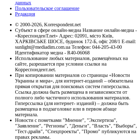
данных
Пользовательское соглашение
Редакция
© 2000-2026, Korrespondent.net
Субъект в сфере онлайн-медиа Название онлайн-медиа -
«КореспонденТ.net» Адрес: 02091, місто Київ,
ХАРКІВСЬКЕ ШОСЕ, будинок 172-Б, офіс 208/1 E-mail:
sunlight@mediadim.com.ua
Телефон: 044-205-43-00
Идентификатор медиа - R40-06068
Использование любых материалов, размещённых на
сайте, разрешается при условии ссылки на
Корреспондент.net.
При копировании материалов со страницы «Новости
Украины и мира», для интернет-изданий – обязательна
прямая открытая для поисковых систем гиперссылка.
Ссылка должна быть размещена в независимости от
полного либо частичного использования материалов.
Гиперссылка (для интернет- изданий) – должна быть
размещена в подзаголовке или в первом абзаце
материала.
Новости с пометками "Мнение", "Экспертиза",
"Заявление", "Регионы", "Деньги", "Власть", "Выборы",
"Тест-драйв", "Спецпроекты", "Промо" публикуются на
правах рекламы.