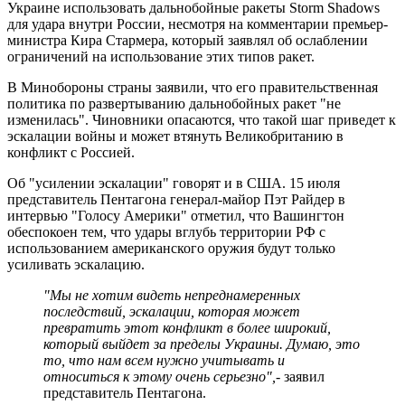
Украине использовать дальнобойные ракеты Storm Shadows
для удара внутри России, несмотря на комментарии премьер-
министра Кира Стармера, который заявлял об ослаблении
ограничений на использование этих типов ракет.
В Минобороны страны заявили, что его правительственная
политика по развертыванию дальнобойных ракет "не
изменилась". Чиновники опасаются, что такой шаг приведет к
эскалации войны и может втянуть Великобританию в
конфликт с Россией.
Об "усилении эскалации" говорят и в США. 15 июля
представитель Пентагона генерал-майор Пэт Райдер в
интервью "Голосу Америки" отметил, что Вашингтон
обеспокоен тем, что удары вглубь территории РФ с
использованием американского оружия будут только
усиливать эскалацию.
"Мы не хотим видеть непреднамеренных
последствий, эскалации, которая может
превратить этот конфликт в более широкий,
который выйдет за пределы Украины. Думаю, это
то, что нам всем нужно учитывать и
относиться к этому очень серьезно",
- заявил
представитель Пентагона.