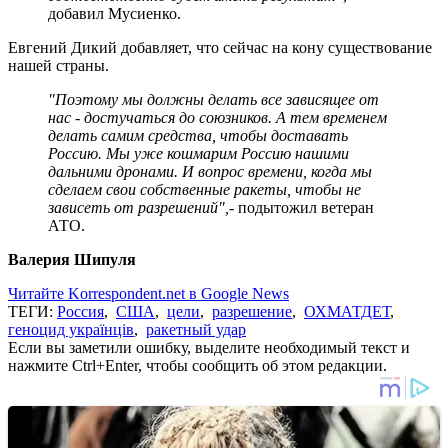
добавил Мусиенко.
Евгений Дикий добавляет, что сейчас на кону существование
нашей страны.
"Поэтому мы должны делать все зависящее от
нас - достучаться до союзников. А тем временем
делать самим средства, чтобы доставать
Россию. Мы уже кошмарим Россию нашими
дальними дронами. И вопрос времени, когда мы
сделаем свои собственные ракеты, чтобы не
зависеть от разрешений",
- подытожил ветеран
АТО.
Валерия Шипуля
Читайте Korrespondent.net в Google News
ТЕГИ:
Россия
,
США
,
цели
,
разрешение
,
ОХМАТДЕТ
,
геноцид українців
,
ракетный удар
Если вы заметили ошибку, выделите необходимый текст и
нажмите Ctrl+Enter, чтобы сообщить об этом редакции.