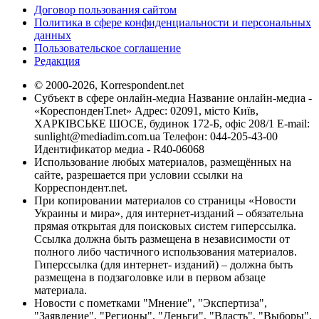
Договор пользования сайтом
Политика в сфере конфиденциальности и персональных
данных
Пользовательское соглашение
Редакция
© 2000-2026, Korrespondent.net
Субъект в сфере онлайн-медиа Название онлайн-медиа -
«КореспонденТ.net» Адрес: 02091, місто Київ,
ХАРКІВСЬКЕ ШОСЕ, будинок 172-Б, офіс 208/1 E-mail:
sunlight@mediadim.com.ua
Телефон: 044-205-43-00
Идентификатор медиа - R40-06068
Использование любых материалов, размещённых на
сайте, разрешается при условии ссылки на
Корреспондент.net.
При копировании материалов со страницы «Новости
Украины и мира», для интернет-изданий – обязательна
прямая открытая для поисковых систем гиперссылка.
Ссылка должна быть размещена в независимости от
полного либо частичного использования материалов.
Гиперссылка (для интернет- изданий) – должна быть
размещена в подзаголовке или в первом абзаце
материала.
Новости с пометками "Мнение", "Экспертиза",
"Заявление", "Регионы", "Деньги", "Власть", "Выборы",