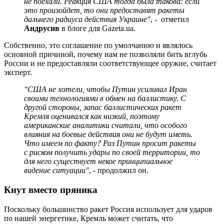
не поехали. Реакция США тогда была такова: если
это произойдет, то они предоставят ракеты
дальнего радиуса действия Украине"
, - отметил
Андрусив
в блоге для Gazeta.ua.
Собственно, это соглашение по умолчанию и являлось
основной причиной, почему нам не позволяли бить вглубь
России и не предоставляли соответствующее оружие, считает
эксперт.
"США не хотели, чтобы Путин усиливал Иран
своими технологиями в обмен на баллистику. С
другой стороны, запас баллистических ракет
Кремля оценивался как низкий, поэтому
американские аналитики считали, что особого
влияния на боевые действия они не будут иметь.
Что имеем по факту? Раз Путин просит ракеты
с риском получить удары по своей территории, то
для него существует некое принципиальное
видение ситуации"
, - продолжил он.
Кнут вместо пряника
Поскольку большинство ракет Россия использует для ударов
по нашей энергетике, Кремль может считать, что