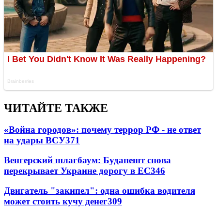
ЧИТАЙТЕ ТАКЖЕ
«Война городов»: почему террор РФ - не ответ
на удары ВСУ
371
Венгерский шлагбаум: Будапешт снова
перекрывает Украине дорогу в ЕС
346
Двигатель "закипел": одна ошибка водителя
может стоить кучу денег
309