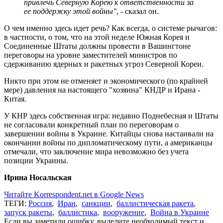
привлечь Северную Корею к ответственности за
ее поддержку этой войны"
, - сказал он.
О чем именно здесь идет речь? Как всегда, о системе рычагов:
в частности, о том, что на этой неделе Южная Корея и
Соединенные Штаты должны провести в Вашингтоне
переговоры на уровне заместителей министров по
сдерживанию ядерных и ракетных угроз Северной Кореи.
Никто при этом не отменяет и экономического (по крайней
мере) давления на настоящего "хозяина" КНДР и Ирана -
Китая.
У КНР здесь собственная игра: недавно Поднебесная и Штаты
не согласовали конкретный план по переговорам о
завершении войны в Украине. Китайцы снова настаивали на
окончании войны по дипломатическому пути, а американцы
отмечали, что заключение мира невозможно без учета
позиции Украины.
Ирина Носальская
Читайте Korrespondent.net в Google News
ТЕГИ:
Россия
,
Иран
,
санкции
,
баллистическая ракета
,
запуск ракеты
,
баллистика
,
вооружение
,
Война в Украине
Если вы заметили ошибку, выделите необходимый текст и