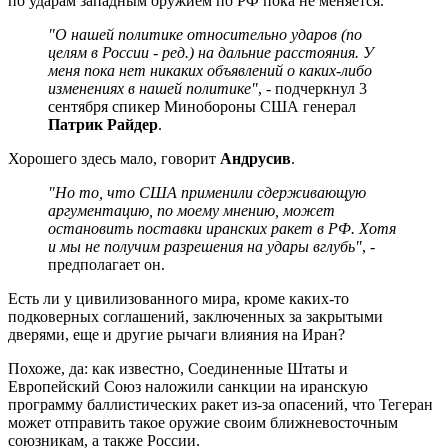
по ударам западным оружием по РФ пока не меняется.
"О нашей политике относительно ударов (по
целям в России - ред.) на дальние расстояния. У
меня пока нет никаких объявлений о каких-либо
изменениях в нашей политике"
, - подчеркнул 3
сентября спикер Минобороны США генерал
Патрик Райдер
.
Хорошего здесь мало, говорит
Андрусив
.
"Но то, что США применили сдерживающую
аргументацию, по моему мнению, может
остановить поставки иранских ракет в РФ. Хотя
и мы не получим разрешения на удары
вглубь"
, -
предполагает он.
Есть ли у цивилизованного мира, кроме каких-то
подковерных соглашений, заключенных за закрытыми
дверями, еще и другие рычаги влияния на Иран?
Похоже, да: как известно, Соединенные Штаты и
Европейский Союз наложили санкции на иранскую
программу баллистических ракет из-за опасений, что Тегеран
может отправить такое оружие своим ближневосточным
союзникам, а также России.