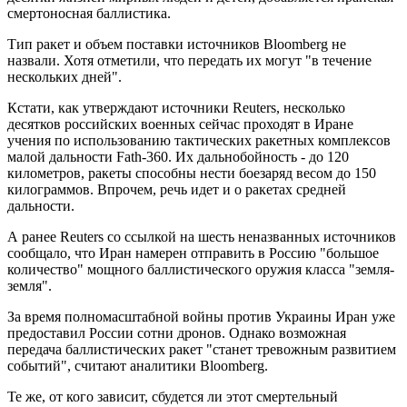
смертоносная баллистика.
Тип ракет и объем поставки источников Bloomberg не
назвали. Хотя отметили, что передать их могут "в течение
нескольких дней".
Кстати, как утверждают источники Reuters, несколько
десятков российских военных сейчас проходят в Иране
учения по использованию тактических ракетных комплексов
малой дальности Fath-360. Их дальнобойность - до 120
километров, ракеты способны нести боезаряд весом до 150
килограммов. Впрочем, речь идет и о ракетах средней
дальности.
А ранее Reuters со ссылкой на шесть неназванных источников
сообщало, что Иран намерен отправить в Россию "большое
количество" мощного баллистического оружия класса "земля-
земля".
За время полномасштабной войны против Украины Иран уже
предоставил России сотни дронов. Однако возможная
передача баллистических ракет "станет тревожным развитием
событий", считают аналитики Bloomberg.
Те же, от кого зависит, сбудется ли этот смертельный