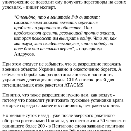
уничтожение ее позволит ему получить переговоры на своих
условиях, - пишет эксперт.
"Очевидно, что в генштабе РФ считают:
сложная зима может вызвать серьезные
проблемы в украинском обществе. Они
продолжают грезить революцией против власти,
которая поможет им выиграть войну. Что ж, как
минимум, это свидетельствует, что в победу на
поле боя они не сильно верят"
, - подчеркнул
Андрусов.
При этом следует не забывать, что за разрешение поражать
военные объекты Украина давно и ожесточенно борется. А
сейчас эта борьба как раз достигла апогея: в частности,
украинская делегация передала США список целей для
потенциальных атак ракетами ATACMS.
Понятно, что такое разрешение нужно нам, как воздух -
потому что позволит уничтожать пусковые установки врага,
которые гораздо сложнее восстановить, чем ракеты к ним.
Но меньше суток назад - уже после зверского ракетного
обстрела россиянами Полтавы, унесшего жизни 50 человек и
ранившего более 200 - в Пентагоне снова заявили: политика