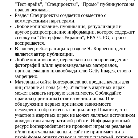
"Тест-драйв", "Спецпроекты", "Промо" публикуются на
правах рекламы.
Раздел Спецпроекты создается совместно с
коммерческими партнерами.
Любое копирование, публикация, републикация и
другое распространение информации, которое содержит
ссылку на "Интерфакс-Украина", EPA / UPG, строго
воспрещается.
Владелец веб-страницы в разделе Я- Корреспондент
является автор публикации.
Любое копирование, перепечатка и воспроизведение
фотографий и/или аудиовизуальных материалов,
принадлежащих правообладателю Getty Images, строго
запрещено.
Материалы сайта korrespondent.net предназначены для
лиц старше 21 года (21+). Участие в азартных играх
может вызвать игровую зависимость. Соблюдайте
правила (принципы) ответственной игры. При
обнаружении первых признаков зависимости
немедленно обратитесь к специалисту. Помните, что
участие в азартных играх не может являться источником
доходов или альтернативой работе. Информационный
ресурс korrespondent.net не проводит игры на реальные
и/или виртуальные деньги, сайт не принимает ни в
какой форме оплату ставок и других платежей, которые