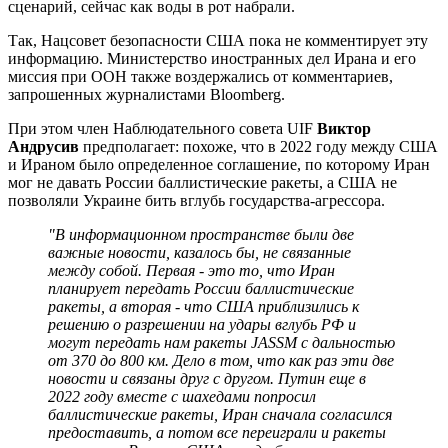
сценарий, сейчас как воды в рот набрали.
Так, Нацсовет безопасности США пока не комментирует эту
информацию. Министерство иностранных дел Ирана и его
миссия при ООН также воздержались от комментариев,
запрошенных журналистами Bloomberg.
При этом член Наблюдательного совета UIF
Виктор
Андрусив
предполагает: похоже, что в 2022 году между США
и Ираном было определенное соглашение, по которому Иран
мог не давать России баллистические ракеты, а США не
позволяли Украине бить вглубь государства-агрессора.
"В информационном пространстве были две
важные новости, казалось бы, не связанные
между собой. Первая - это то, что Иран
планирует передать России баллистические
ракеты, а вторая - что США приблизились к
решению о разрешении на удары вглубь РФ и
могут передать нам ракеты JASSM с дальностью
от 370 до 800 км. Дело в том, что как раз эти две
новости и связаны друг с другом. Путин еще в
2022 году вместе с шахедами попросил
баллистические ракеты, Иран сначала согласился
предоставить, а потом все переиграли и ракеты