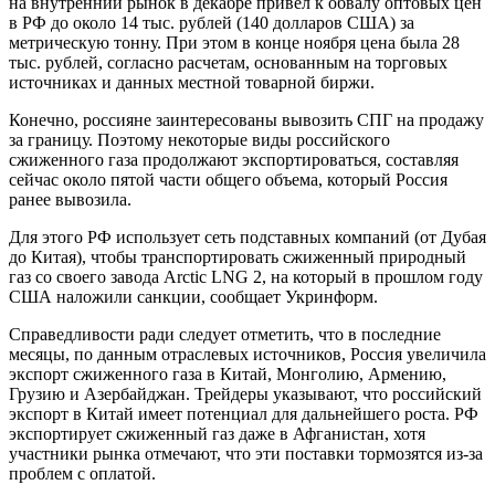
на внутренний рынок в декабре привел к обвалу оптовых цен
в РФ до около 14 тыс. рублей (140 долларов США) за
метрическую тонну. При этом в конце ноября цена была 28
тыс. рублей, согласно расчетам, основанным на торговых
источниках и данных местной товарной биржи.
Конечно, россияне заинтересованы вывозить СПГ на продажу
за границу. Поэтому некоторые виды российского
сжиженного газа продолжают экспортироваться, составляя
сейчас около пятой части общего объема, который Россия
ранее вывозила.
Для этого РФ использует сеть подставных компаний (от Дубая
до Китая), чтобы транспортировать сжиженный природный
газ со своего завода Arctic LNG 2, на который в прошлом году
США наложили санкции, сообщает Укринформ.
Справедливости ради следует отметить, что в последние
месяцы, по данным отраслевых источников, Россия увеличила
экспорт сжиженного газа в Китай, Монголию, Армению,
Грузию и Азербайджан. Трейдеры указывают, что российский
экспорт в Китай имеет потенциал для дальнейшего роста. РФ
экспортирует сжиженный газ даже в Афганистан, хотя
участники рынка отмечают, что эти поставки тормозятся из-за
проблем с оплатой.