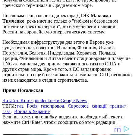
греческого терминала в Средиземном море.
По словам генерального директора ДТЭК
Максима
Тимченко
, речь идет не только о "гибком и безопасном
источнике электроэнергии", но и уменьшении влияния
России на европейскую энергетическую систему.
Необходимая инфраструктура для этого в Европе уже
существует: как известно, Испания, Франция, Италия,
Португалия, Бельгия, Нидерланды, Хорватия, Польша,
Греция, Финляндия и Литва имеют стационарные и плавучие
LNG-терминалы для приема сжиженного газа из США и
других стран мира. Кроме того, в ЕС запланировано
строительство еще более дюжины терминалов СПГ, несколько
из них находятся в стадии строительства.
Ирина Носальская
Читайте Korrespondent.net в Google News
ТЕГИ:
газ
,
Росія
,
газопровод
,
Євросоюз
,
санкції
,
транзит
газа
,
Война в Украине
Если вы заметили ошибку, выделите необходимый текст и
нажмите Ctrl+Enter, чтобы сообщить об этом редакции.