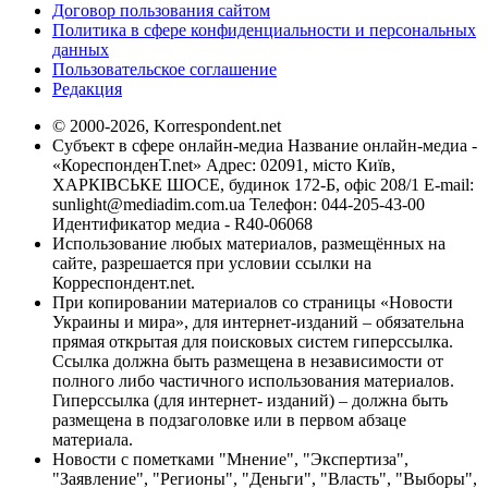
Договор пользования сайтом
Политика в сфере конфиденциальности и персональных
данных
Пользовательское соглашение
Редакция
© 2000-2026, Korrespondent.net
Субъект в сфере онлайн-медиа Название онлайн-медиа -
«КореспонденТ.net» Адрес: 02091, місто Київ,
ХАРКІВСЬКЕ ШОСЕ, будинок 172-Б, офіс 208/1 E-mail:
sunlight@mediadim.com.ua
Телефон: 044-205-43-00
Идентификатор медиа - R40-06068
Использование любых материалов, размещённых на
сайте, разрешается при условии ссылки на
Корреспондент.net.
При копировании материалов со страницы «Новости
Украины и мира», для интернет-изданий – обязательна
прямая открытая для поисковых систем гиперссылка.
Ссылка должна быть размещена в независимости от
полного либо частичного использования материалов.
Гиперссылка (для интернет- изданий) – должна быть
размещена в подзаголовке или в первом абзаце
материала.
Новости с пометками "Мнение", "Экспертиза",
"Заявление", "Регионы", "Деньги", "Власть", "Выборы",