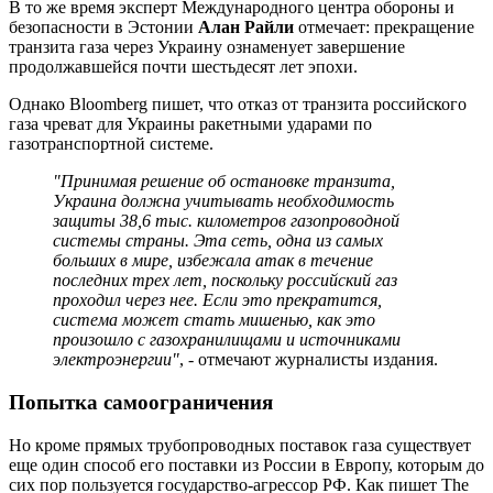
В то же время эксперт Международного центра обороны и
безопасности в Эстонии
Алан Райли
отмечает: прекращение
транзита газа через Украину ознаменует завершение
продолжавшейся почти шестьдесят лет эпохи.
Однако Bloomberg пишет, что отказ от транзита российского
газа чреват для Украины ракетными ударами по
газотранспортной системе.
"Принимая решение об остановке транзита,
Украина должна учитывать необходимость
защиты 38,6 тыс. километров газопроводной
системы страны. Эта сеть, одна из самых
больших в мире, избежала атак в течение
последних трех лет, поскольку российский газ
проходил через нее. Если это прекратится,
система может стать мишенью, как это
произошло с газохранилищами и источниками
электроэнергии"
, - отмечают журналисты издания.
Попытка самоограничения
Но кроме прямых трубопроводных поставок газа существует
еще один способ его поставки из России в Европу, которым до
сих пор пользуется государство-агрессор РФ. Как пишет The