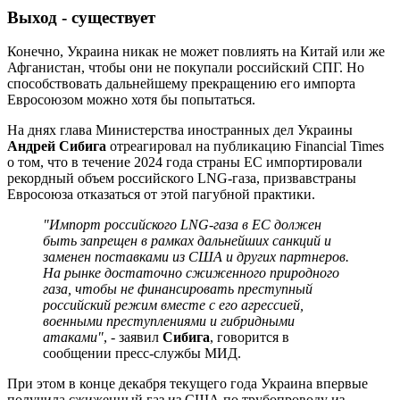
Выход - существует
Конечно, Украина никак не может повлиять на Китай или же
Афганистан, чтобы они не покупали российский СПГ. Но
способствовать дальнейшему прекращению его импорта
Евросоюзом можно хотя бы попытаться.
На днях глава Министерства иностранных дел Украины
Андрей Сибига
отреагировал на публикацию Financial Times
о том, что в течение 2024 года страны ЕС импортировали
рекордный объем российского LNG-газа, призвавстраны
Евросоюза отказаться от этой пагубной практики.
"Импорт российского LNG-газа в ЕС должен
быть запрещен в рамках дальнейших санкций и
заменен поставками из США и других партнеров.
На рынке достаточно сжиженного природного
газа, чтобы не финансировать преступный
российский режим вместе с его агрессией,
военными преступлениями и гибридными
атаками"
, - заявил
Сибига
, говорится в
сообщении пресс-службы МИД.
При этом в конце декабря текущего года Украина впервые
получила сжиженный газ из США по трубопроводу из