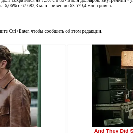
долг сократился на 7,5% с 8 807,8 млн долларов, внутренний - 
а 6,06% с 67 682,3 млн гривен до 63 579,4 млн гривен.
те Ctrl+Enter, чтобы сообщить об этом редакции.