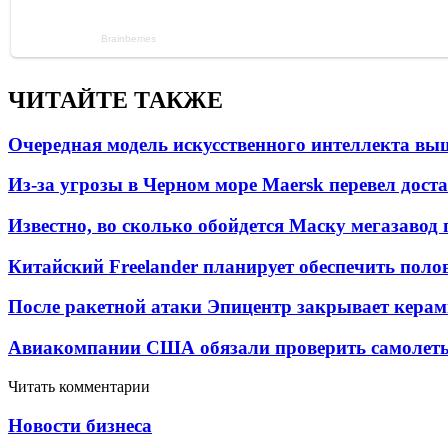
ЧИТАЙТЕ ТАКЖЕ
Очередная модель искусственного интеллекта вы
Из-за угрозы в Черном море Maersk перевел дост
Известно, во сколько обойдется Маску мегазавод 
Китайский Freelander планирует обеспечить поло
После ракетной атаки Эпицентр закрывает керам
Авиакомпании США обязали проверить самолеты
Читать комментарии
Новости бизнеса