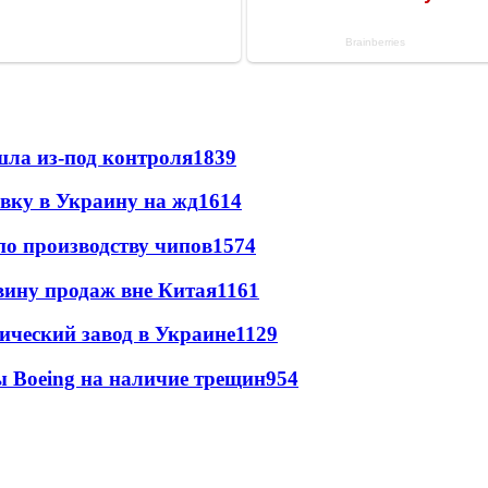
шла из-под контроля
1839
авку в Украину на жд
1614
по производству чипов
1574
вину продаж вне Китая
1161
ический завод в Украине
1129
 Boeing на наличие трещин
954