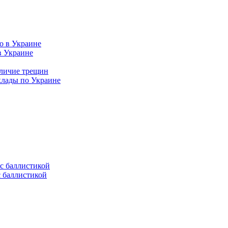
в Украине
аличие трещин
клады по Украине
с баллистикой