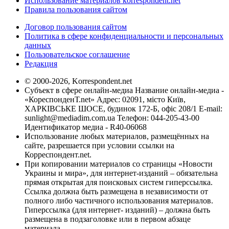
Использование материалов korrespondent.net
Правила пользования сайтом
Договор пользования сайтом
Политика в сфере конфиденциальности и персональных
данных
Пользовательское соглашение
Редакция
© 2000-2026, Korrespondent.net
Субъект в сфере онлайн-медиа Название онлайн-медиа -
«КореспонденТ.net» Адрес: 02091, місто Київ,
ХАРКІВСЬКЕ ШОСЕ, будинок 172-Б, офіс 208/1 E-mail:
sunlight@mediadim.com.ua
Телефон: 044-205-43-00
Идентификатор медиа - R40-06068
Использование любых материалов, размещённых на
сайте, разрешается при условии ссылки на
Корреспондент.net.
При копировании материалов со страницы «Новости
Украины и мира», для интернет-изданий – обязательна
прямая открытая для поисковых систем гиперссылка.
Ссылка должна быть размещена в независимости от
полного либо частичного использования материалов.
Гиперссылка (для интернет- изданий) – должна быть
размещена в подзаголовке или в первом абзаце
материала.