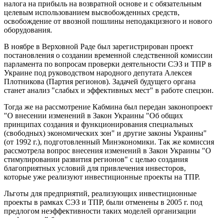
налога на прибыль на возвратной основе и с обязательным
целевым использованием высвобожденных средств,
освобождение от ввозной пошлины неподакцизного и нового
оборудования.
В ноябре в Верховной Раде был зарегистрирован проект
постановления о создании временной следственной комиссии
парламента по вопросам проверки деятельности СЭЗ и ТПР в
Украине под руководством народного депутата Алексея
Плотникова (Партия регионов). Задачей будущего органа
станет анализ "слабых и эффективных мест" в работе спецзон.
Тогда же на рассмотрение Кабмина был передан законопроект
"О внесении изменений в Закон Украины "Об общих
принципах создания и функционирования специальных
(свободных) экономических зон" и другие законы Украины"
(от 1992 г.), подготовленный Минэкономики. Так же комиссия
рассмотрела вопрос внесения изменений в Закон Украины "О
стимулировании развития регионов" с целью создания
благоприятных условий для привлечения инвесторов,
которые уже реализуют инвестиционные проекты на ТПР.
Льготы для предприятий, реализующих инвестиционные
проекты в рамках СЭЗ и ТПР, были отменены в 2005 г. под
предлогом неэффективности таких моделей организации