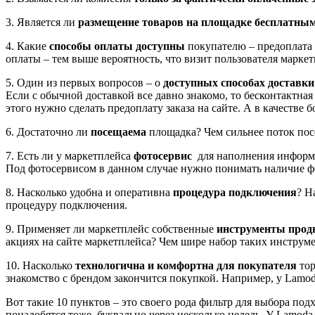
3. Является ли
размещение товаров на площадке бесплатны
4. Какие
способы оплаты доступны
покупателю – предоплата 
оплаты – тем выше вероятность, что визит пользователя марке
5. Один из первых вопросов – о
доступных способах доставки
Если с обычной доставкой все давно знакомо, то бесконтактная
этого нужно сделать предоплату заказа на сайте. А в качестве
6. Достаточно ли
посещаема
площадка? Чем сильнее поток пос
7. Есть ли у маркетплейса
фотосервис
для наполнения информа
Под фотосервисом в данном случае нужно понимать наличие фот
8. Насколько удобна и оперативна
процедура подключения
? Н
процедуру подключения.
9. Применяет ли маркетплейс собственные
инструменты прод
акциях на сайте маркетплейса? Чем шире набор таких инструм
10. Насколько
технологична и комфортна для покупателя
тор
знакомство с брендом закончится покупкой. Например, у Lamod
Вот такие 10 пунктов – это своего рода фильтр для выбора под
понадобятся тоже, буквально через несколько недель. У Lamoda 