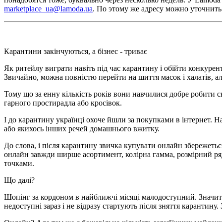
marketplace_ua@lamoda.ua
. По этому же адресу можно уточни
Карантини закінчуються, а бізнес - триває
Як ритейлу виграти навіть під час карантину і обійти конкурент
Звичайно, можна повністю перейти на шиття масок і халатів, ал
Тому що за енну кількість років вони навчилися добре робити св
гарного простирадла або кросівок.
І до карантину українці охоче йшли за покупками в інтернет. На
або якихось інших речей домашнього вжитку.
До слова, і після карантину звичка купувати онлайн збережеть
онлайн завжди ширше асортимент, колірна гамма, розмірний ряд
точками.
Що далі?
Шопінг за кордоном в найближчі місяці малодоступний. Значить
недоступні зараз і не відразу стартують після зняття карантину