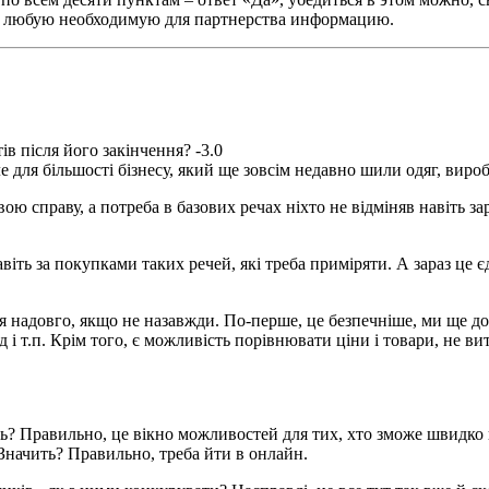
ть любую необходимую для партнерства информацию.
ів після його закінчення? -3.0
е для більшості бізнесу, який ще зовсім недавно шили одяг, виро
ою справу, а потреба в базових речах ніхто не відміняв навіть з
віть за покупками таких речей, які треба приміряти. А зараз це є
ся надовго, якщо не назавжди. По-перше, це безпечніше, ми ще д
 і т.п. Крім того, є можливість порівнювати ціни і товари, не
? Правильно, це вікно можливостей для тих, хто зможе швидко пе
. Значить? Правильно, треба йти в онлайн.