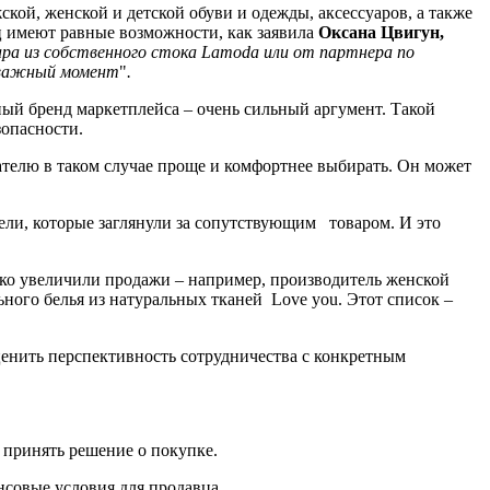
кой, женской и детской обуви и одежды, аксессуаров, а также
ец имеют равные возможности, как заявила
Оксана Цвигун,
ара из собственного стока Lamoda или от партнера по
ь важный момент
"
.
ый бренд маркетплейса – очень сильный аргумент. Такой
зопасности.
ателю в таком случае проще и комфортнее выбирать. Он может
тели, которые заглянули за сопутствующим товаром. И это
езко увеличили продажи – например, производитель женской
ьного белья из натуральных тканей Love you. Этот список –
ценить перспективность сотрудничества с конкретным
 принять решение о покупке.
нсовые условия для продавца.