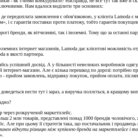
ків - як з ними конкурувати? Насправді, не все тут так вже й с
 ключовими. Нам вдалося виділити три основних:
в, де передоплата замовлення є обов'язковою, у клієнта Lamoda є
м», і є гарантія поставки проти платежу, тобто гарантія покупцев
орогі бренди, як вітчизняні, так і іноземні. Тому що за останні п
іноземних інтернет магазинів, Lamoda дає клієнтові можливість 
a в якості партнера.
кийсь успішний досвід. А у більшості невеликих виробників одягу
ій інтернет-магазин. Але є кілька перешкод по дорозі: потрібно 
и - прийом замовлень, відправку покупок, прийом оплати, після
оведеться нести тут і зараз, а виручка поллється, в кращому вип
адно?
р через розкручений маркетплейс.
ьш 2 млн товарів, представлені понад 1000 брендів чоловічого, жі
с. Але при цьому її стратегія така, що постачальник і продавець
винен відчути різницю між купівлею бренда на маркетплейсе і то
»
.