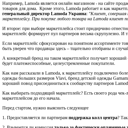
Например, Lamoda является онлайн магазином - на сайте продае
товаров для дома. Кроме этого, Lamoda работает и как маркетп
генеральный директор Lamoda Украина
:
"Клиент, совершая 
маркетплейсу. При покупке любого товара на Lamoda клиент п
И второе: при выборе маркетплейса стоит придирчиво отнести
маркетплейс формирует пул партнеров весьма скрупулезно. И т
Если маркетплейс сфокусирован на понятном ассортименте това
быть уверен что продавцы здесь – тщательно отобраны и случа
А конкретный бренд на таком маркетплейсе получает хороший 
будет платежеспособные, целеустремленные покупатели.
Как нам рассказали в Lamoda, к маркетплейсу подключено боле
одежды больших размеров Vlavi, бренд детской одежды Garnamam
хороший повод присоединиться к сообществу партнеров Lamod
Как выбирать подходящий маркетплейс? Есть своего рода чек-л
маркетплейсом до его начала.
Перед стартом, нужно выяснить следующее
1. Предоставляется ли партнерам
поддержка колл центра
? Та
2. Взымается ли комиссия
только за фактически оплаченные 