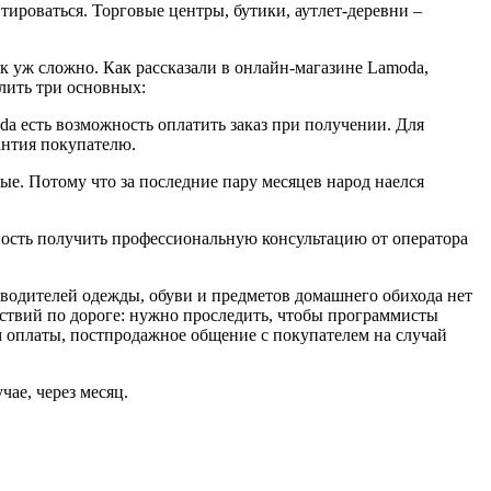
ироваться. Торговые центры, бутики, аутлет-деревни –
ак уж сложно. Как рассказали в онлайн-магазине Lamoda,
лить три основных:
da есть возможность оплатить заказ при получении. Для
рантия покупателю.
ые. Потому что за последние пару месяцев народ наелся
ность получить профессиональную консультацию от оператора
изводителей одежды, обуви и предметов домашнего обихода нет
ятствий по дороге: нужно проследить, чтобы программисты
ем оплаты, постпродажное общение с покупателем на случай
чае, через месяц.