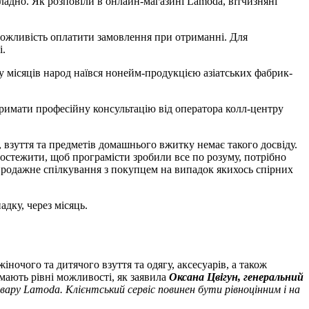
кладно. Як розповіли в онлайн-магазині Lamoda, вітчизняні
 можливість оплатити замовлення при отриманні. Для
і.
ару місяців народ наївся нонейм-продукцією азіатських фабрик-
отримати професійну консультацію від оператора колл-центру
, взуття та предметів домашнього вжитку немає такого досвіду.
простежити, щоб програмісти зробили все по розуму, потрібно
продажне спілкування з покупцем на випадок якихось спірних
адку, через місяць.
ночого та дитячого взуття та одягу, аксесуарів, а також
 мають рівні можливості, як заявила
Оксана Цвігун, генеральний
вару Lamoda. Клієнтський сервіс повинен бути рівноцінним і на