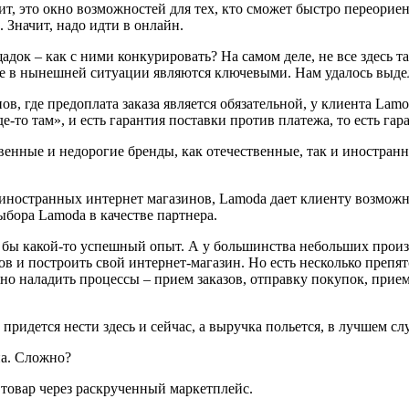
 это окно возможностей для тех, кто сможет быстро переориент
 Значит, надо идти в онлайн.
док – как с ними конкурировать? На самом деле, не все здесь т
е в нынешней ситуации являются ключевыми. Нам удалось выде
в, где предоплата заказа является обязательной, у клиента Lamo
е-то там», и есть гарантия поставки против платежа, то есть га
енные и недорогие бренды, как отечественные, так и иностранн
 иностранных интернет магазинов, Lamoda дает клиенту возмож
ыбора Lamoda в качестве партнера.
отя бы какой-то успешный опыт. А у большинства небольших про
ров и построить свой интернет-магазин. Но есть несколько преп
ужно наладить процессы – прием заказов, отправку покупок, при
придется нести здесь и сейчас, а выручка польется, в лучшем слу
на. Сложно?
 товар через раскрученный маркетплейс.