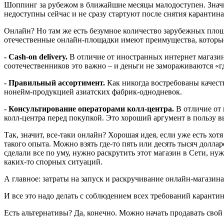
Шоппинг за рубежом в ближайшие месяцы малодоступен. Значит,
недоступны сейчас и не сразу стартуют после снятия карантина.
Онлайн? Но там же есть безумное количество зарубежных площа
отечественные онлайн-площадки имеют преимущества, которы
- Cash-on delivery.
В отличие от иностранных интернет магазино
соотечественников это важно – и деньги не замораживаются «гд
- Правильный ассортимент.
Как никогда востребованы качеств
нонейм-продукцией азиатских фабрик-однодневок.
- Консультирование операторами колл-центра.
В отличие от
колл-центра перед покупкой. Это хороший аргумент в пользу в
Так, значит, все-таки онлайн? Хорошая идея, если уже есть х
такого опыта. Можно взять где-то пять или десять тысяч долла
сделали все по уму, нужно раскрутить этот магазин в Сети, н
каких-то спорных ситуаций.
А главное: затраты на запуск и раскручивание онлайн-магазина 
И все это надо делать с соблюдением всех требований каранти
Есть альтернативы? Да, конечно. Можно начать продавать свой