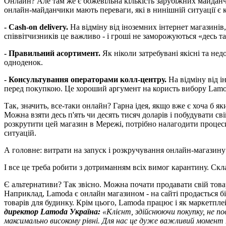
Онлайн? Але там же є божевільна кількість зарубіжних майданчи
онлайн-майданчики мають переваги, які в нинішній ситуації є
- Cash-on delivery.
На відміну від іноземних інтернет магазині
співвітчизників це важливо - і гроші не заморожуються «десь та
- Правильний асортимент.
Як ніколи затребувані якісні та нед
одноденок.
- Консультування операторами колл-центру.
На відміну від 
перед покупкою. Це хороший аргумент на користь вибору Lamod
Так, значить, все-таки онлайн? Гарна ідея, якщо вже є хоча б я
Можна взяти десь п'ять чи десять тисяч доларів і побудувати св
розкрутити цей магазин в Мережі, потрібно налагодити процес
ситуацій.
А головне: витрати на запуск і розкручування онлайн-магазину д
І все це треба робити з дотриманням всіх вимог карантину. Скл
Є альтернативи? Так звісно. Можна почати продавати свій това
Наприклад, Lamoda є онлайн магазином - на сайті продається біл
товарів для будинку. Крім цього, Lamoda працює і як маркетплей
директор Lamoda Україна:
«Клієнт, здійснюючи покупку, не по
максимально високому рівні. Для нас це дуже важливий момент 