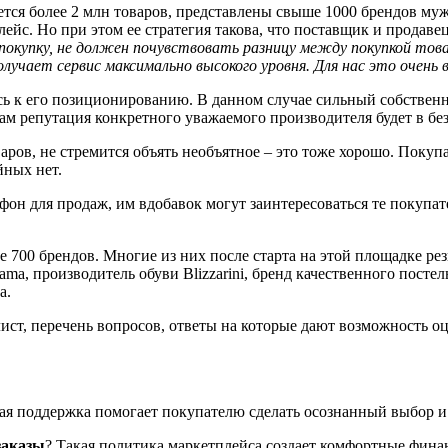
тся более 2 млн товаров, представлены свыше 1000 брендов мужс
лейс. Но при этом ее стратегия такова, что поставщик и продав
покупку, не должен почувствовать разницу между покупкой тов
олучает сервис максимально высокого уровня. Для нас это очен
сь к его позиционированию. В данном случае сильный собственн
ам репутация конкретного уважаемого производителя будет в бе
ров, не стремится объять необъятное – это тоже хорошо. Покуп
йных нет.
фон для продаж, им вдобавок могут заинтересоваться те покупа
е 700 брендов. Многие из них после старта на этой площадке р
a, производитель обуви Blizzarini, бренд качественного постел
a.
ист, перечень вопросов, ответы на которые дают возможность о
кая поддержка помогает покупателю сделать осознанный выбор и
заказы
? Такая политика маркетплейса создает комфортные фина