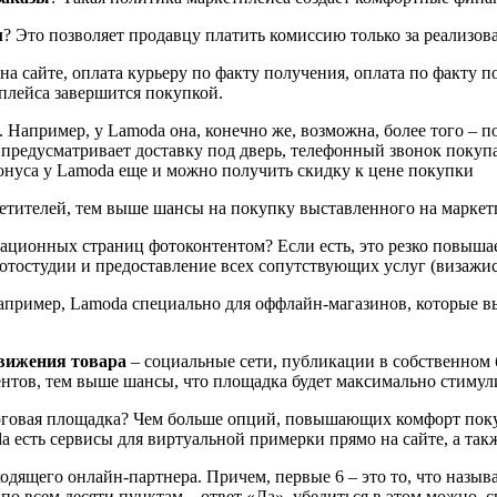
м
? Это позволяет продавцу платить комиссию только за реализов
на сайте, оплата курьеру по факту получения, оплата по факту 
тплейса завершится покупкой.
. Например, у Lamoda она, конечно же, возможна, более того – 
 предусматривает доставку под дверь, телефонный звонок покупа
 бонуса у Lamoda еще и можно получить скидку к цене покупки
етителей, тем выше шансы на покупку выставленного на маркетп
ционных страниц фотоконтентом? Если есть, это резко повышае
остудии и предоставление всех сопутствующих услуг (визажист,
апример, Lamoda специально для оффлайн-магазинов, которые 
вижения товара
– социальные сети, публикации в собственном б
ентов, тем выше шансы, что площадка будет максимально стимул
говая площадка? Чем больше опций, повышающих комфорт покуп
a есть сервисы для виртуальной примерки прямо на сайте, а так
ходящего онлайн-партнера. Причем, первые 6 – это то, что назыв
по всем десяти пунктам – ответ «Да», убедиться в этом можно, с