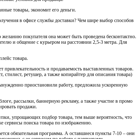
анные товары, экономит его деньги.
получения в офисе службы доставки? Чем шире выбор способов
по желанию покупателя она может быть проведена бесконтактно.
телю и общение с курьером на расстоянии 2,5-3 метра. Для
лейс товара.
т привлекательность и продаваемость выставленных товаров.
 стилист, ретушер, а также копирайтер для описания товара)
вынужденно приостановили работу, предложила ускоренную
логе, рассылки, баннерную рекламу, а также участие в промо
ировать продажи.
ки, упрощающих подбор товара, тем выше вероятность, что
же сервисы поиска товара по изображению.
ается обязательная программа. А оставшиеся пункты 7-10 – они
вязавшись с ее сервисом по работе с партнерами -