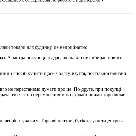
бляли товари для будинку, це неприйнятно.
араз. А завтра покупець згадає, що давно не вибирав нового
диний спосіб купити щось з одягу, взуття, постільної білизни
овго не перестанемо думати про це. По-друге, при покупці
 витрачаючи час на переміщення між оффлайновими торговими
реорієнтуватися. Торгові центри, бутіки, аутлет-центри -