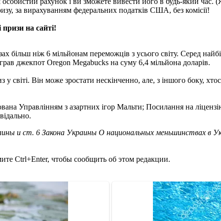
особистий рахунок і ви зможете вивести його в будь-який час. (
зу, за вирахуванням федеральних податків США, без комісії!
 призи на сайті!
изах більш ніж 6 мільйонам переможців з усього світу. Серед найб
виграв джекпот Oregon Megabucks на суму 6,4 мільйона доларів.
у світі. Він може зростати нескінченно, але, з іншого боку, хто
ліцензована Управлінням з азартних ігор Мальти; Посилання на ліц
відально.
ины и ст. 6 Закона Украины О национальных меньшинствах в У
те Ctrl+Enter, чтобы сообщить об этом редакции.