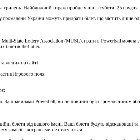
да гривень. Найближчий тираж пройде у ніч із суботи, 25 грудня.
ому громадяни України можуть придбати білет, що містить лише од
lti-State Lottery Association (MUSL), грати в Powerball можна з б
 білетів theLotter.
тавлених на сайті.
частині ігрового поля.
ює:
ні. За правилами Powerball, ви не повинні бути громадянином аб
ні білети від вашого імені. Ваші білети будуть відскановані та
ьому комісії з виграшами не стягуються.