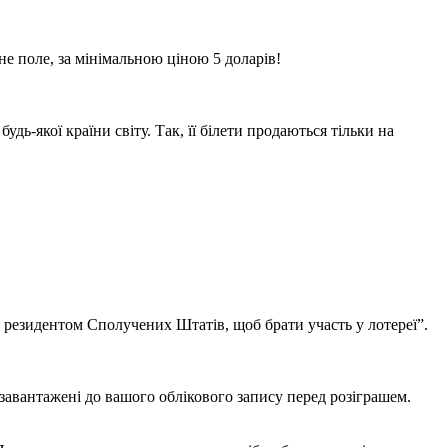
не поле, за мінімальною ціною 5 доларів!
удь-якої країни світу. Так, її білети продаються тільки на
о резидентом Сполучених Штатів, щоб брати участь у лотереї”.
 завантажені до вашого облікового запису перед розіграшем.