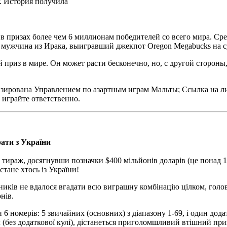
. История получила
 в призах более чем 6 миллионам победителей со всего мира. С
и мужчина из Ирака, выигравший джекпот Oregon Megabucks на с
риз в мире. Он может расти бесконечно, но, с другой стороны, 
d лицензирована Управлением по азартным играм Мальты; Ссылка н
 играйте ответственно.
рати з України
тираж, досягнувши позначки $400 мільйонів доларів (це понад 
тане хтось із України!
сників не вдалося вгадати всю виграшну комбінацію цілком, голов
нів.
6 номерів: 5 звичайних (основних) з діапазону 1-69, і один додат
л (без додаткової кулі), дістанеться приголомшливий втішний приз