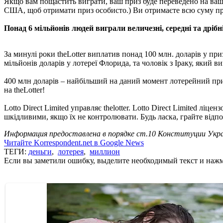
Якщо вам пощастить виграти, ваш приз буде переведено на ваш 
США, щоб отримати приз особисто.) Ви отримаєте всю суму при
Понад 6 мільйонів людей виграли величезні, середні та дрібні
За минулі роки theLotter виплатив понад 100 млн. доларів у пр
мільйонів доларів у лотереї Флорида, та чоловік з Іраку, який 
400 млн доларів – найбільший на даний момент лотерейний приз 
на theLotter!
Lotto Direct Limited управляє thelotter. Lotto Direct Limited 
шкідливими, якщо їх не контролювати. Будь ласка, грайте відпо
Информация предоставлена в порядке ст.10 Конституции Укра
Читайте Korrespondent.net в Google News
ТЕГИ:
деньги
,
лотерея
,
миллион
Если вы заметили ошибку, выделите необходимый текст и нажми