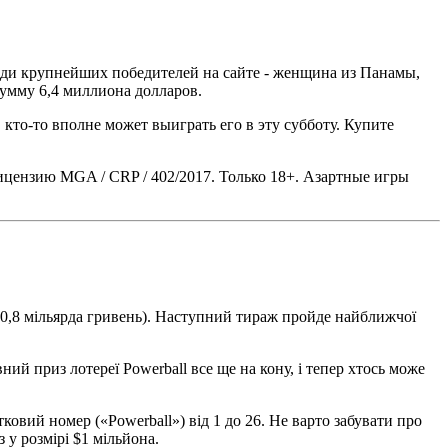
реди крупнейших победителей на сайте - женщина из Панамы,
умму 6,4 миллиона долларов.
кто-то вполне может выиграть его в эту субботу. Купите
а лицензию MGA / CRP / 402/2017. Только 18+. Азартные игры
10,8 мільярда гривень). Наступний тираж пройде найближчої
ний приз лотереї Powerball все ще на кону, і тепер хтось може
ковий номер («Powerball») від 1 до 26. Не варто забувати про
 у розмірі $1 мільйона.