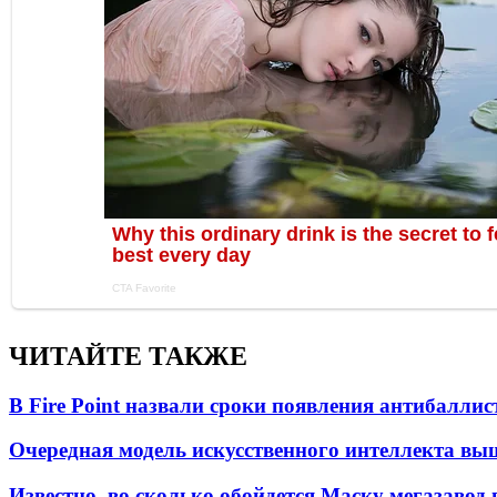
ЧИТАЙТЕ ТАКЖЕ
В Fire Point назвали сроки появления антибалли
Очередная модель искусственного интеллекта вы
Известно, во сколько обойдется Маску мегазавод 