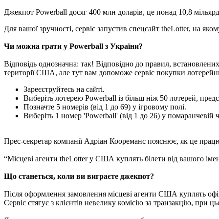
Джекпот Powerball досяг 400 млн доларів, це понад 10,8 мільяр
Для вашої зручності, сервіс запустив спецсайт theLotter, на як
Чи можна грати у Powerball з України?
Відповідь однозначна: так! Відповідно до правил, встановлених Mu
території США, але тут вам допоможе сервіс покупки лотерейних
Зареєструйтесь на сайті.
Виберіть лотерею Powerball із більш ніж 50 лотерей, предс
Позначте 5 номерів (від 1 до 69) у ігровому полі.
Виберіть 1 номер 'Powerball' (від 1 до 26) у помаранчевій 
Прес-секретар компанії Адріан Коореманс пояснює, як це прац
“Місцеві агенти theLotter у США куплять білети від вашого іме
Що станеться, коли ви виграєте джекпот?
Після оформлення замовлення місцеві агенти США куплять офіцій
Сервіс стягує з клієнтів невелику комісію за транзакцію, при ц