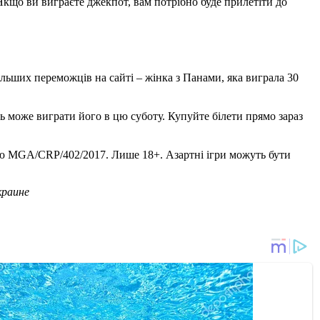
Якщо ви виграєте джекпот, вам потрібно буде прилетіти до
ільших переможців на сайті – жінка з Панами, яка виграла 30
сь може виграти його в цю суботу. Купуйте білети прямо зараз
ензію MGA/CRP/402/2017. Лише 18+. Азартні ігри можуть бути
краине