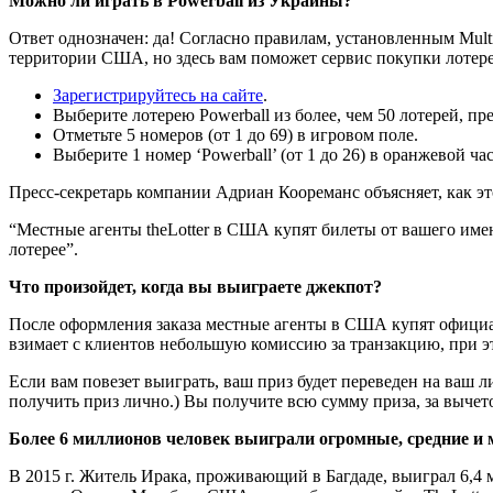
Можно ли играть в Powerball из Украины?
Ответ однозначен: да! Согласно правилам, установленным Multi-
территории США, но здесь вам поможет сервис покупки лотерей
Зарегистрируйтесь на сайте
.
Выберите лотерею Powerball из более, чем 50 лотерей, пр
Отметьте 5 номеров (от 1 до 69) в игровом поле.
Выберите 1 номер ‘Powerball’ (от 1 до 26) в оранжевой ча
Пресс-секретарь компании Адриан Коореманс объясняет, как эт
“Местные агенты theLotter в США купят билеты от вашего име
лотерее”.
Что произойдет, когда вы выиграете джекпот?
После оформления заказа местные агенты в США купят официа
взимает с клиентов небольшую комиссию за транзакцию, при 
Если вам повезет выиграть, ваш приз будет переведен на ваш 
получить приз лично.) Вы получите всю сумму приза, за выче
Более 6 миллионов человек выиграли огромные, средние и 
В 2015 г. Житель Ирака, проживающий в Багдаде, выиграл 6,4 