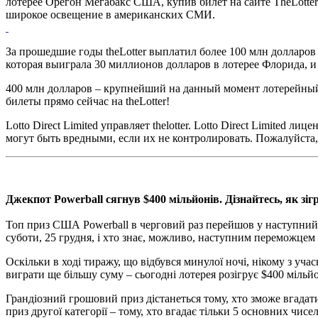
лотерее Орегон Мегабакс США, купив билет на сайте TheLotter
широкое освещение в американских СМИ.
За прошедшие годы theLotter выплатил более 100 млн долларов
которая выиграла 30 миллионов долларов в лотерее Флорида, 
400 млн долларов – крупнейший на данный момент лотерейный п
билеты прямо сейчас на theLotter!
Lotto Direct Limited управляет thelotter. Lotto Direct Limite
могут быть вредными, если их не контролировать. Пожалуйста,
Джекпот Powerball сягнув $400 мільйонів. Дізнайтесь, як зіг
Топ приз США Powerball в черговий раз перейшов у наступний 
суботи, 25 грудня, і хто знає, можливо, наступним переможцем с
Оскільки в ході тиражу, що відбувся минулої ночі, нікому з уча
виграти ще більшу суму – сьогодні лотерея розігрує $400 мільйо
Грандіозний грошовий приз дістанеться тому, хто зможе вгадати 
приз другої категорії – тому, хто вгадає тільки 5 основних чисе