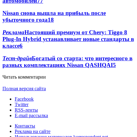
автомобилей
77
Nissan снова вышла на прибыль после
убыточного года
18
Реклама
Настоящий премиум от Chery: Tiggo 8
Plug-In Hybrid устанавливает новые стандарты в
классе
6
Тест-драйв
Богатый со старта: что интересного в
разных комплектациях Nіssan QASHQAI
5
Читать комментарии
Полная версия сайта
Facebook
Twitter
RSS-ленты
E-mail рассылка
Контакты
Реклама на сайте
Использование материалов korrespondent.net