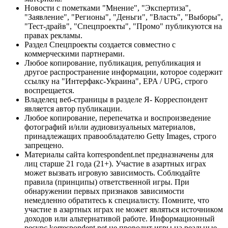
Новости с пометками "Мнение", "Экспертиза",
"Заявление", "Регионы", "Деньги", "Власть", "Выборы",
"Тест-драйв", "Спецпроекты", "Промо" публикуются на
правах рекламы.
Раздел Спецпроекты создается совместно с
коммерческими партнерами.
Любое копирование, публикация, републикация и
другое распространение информации, которое содержит
ссылку на "Интерфакс-Украина", EPA / UPG, строго
воспрещается.
Владелец веб-страницы в разделе Я- Корреспондент
является автор публикации.
Любое копирование, перепечатка и воспроизведение
фотографий и/или аудиовизуальных материалов,
принадлежащих правообладателю Getty Images, строго
запрещено.
Материалы сайта korrespondent.net предназначены для
лиц старше 21 года (21+). Участие в азартных играх
может вызвать игровую зависимость. Соблюдайте
правила (принципы) ответственной игры. При
обнаружении первых признаков зависимости
немедленно обратитесь к специалисту. Помните, что
участие в азартных играх не может являться источником
доходов или альтернативой работе. Информационный
ресурс korrespondent.net не проводит игры на реальные