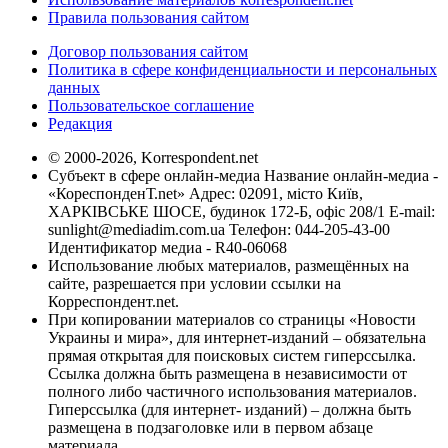
Правила пользования сайтом
Договор пользования сайтом
Политика в сфере конфиденциальности и персональных
данных
Пользовательское соглашение
Редакция
© 2000-2026, Korrespondent.net
Субъект в сфере онлайн-медиа Название онлайн-медиа -
«КореспонденТ.net» Адрес: 02091, місто Київ,
ХАРКІВСЬКЕ ШОСЕ, будинок 172-Б, офіс 208/1 E-mail:
sunlight@mediadim.com.ua
Телефон: 044-205-43-00
Идентификатор медиа - R40-06068
Использование любых материалов, размещённых на
сайте, разрешается при условии ссылки на
Корреспондент.net.
При копировании материалов со страницы «Новости
Украины и мира», для интернет-изданий – обязательна
прямая открытая для поисковых систем гиперссылка.
Ссылка должна быть размещена в независимости от
полного либо частичного использования материалов.
Гиперссылка (для интернет- изданий) – должна быть
размещена в подзаголовке или в первом абзаце
материала.