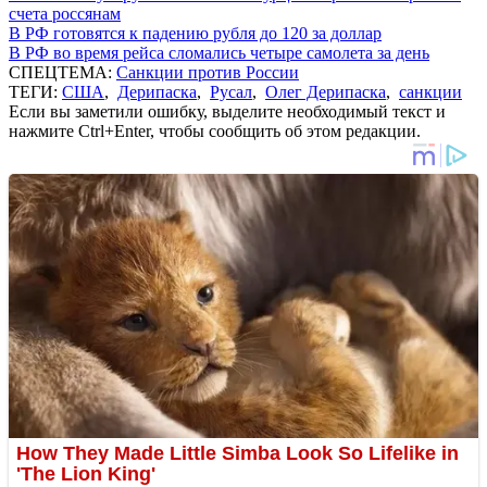
счета россянам
В РФ готовятся к падению рубля до 120 за доллар
В РФ во время рейса сломались четыре самолета за день
СПЕЦТЕМА:
Санкции против России
ТЕГИ:
США
,
Дерипаска
,
Русал
,
Олег Дерипаска
,
санкции
Если вы заметили ошибку, выделите необходимый текст и
нажмите Ctrl+Enter, чтобы сообщить об этом редакции.