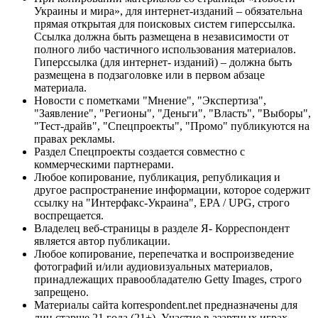
Украины и мира», для интернет-изданий – обязательна
прямая открытая для поисковых систем гиперссылка.
Ссылка должна быть размещена в независимости от
полного либо частичного использования материалов.
Гиперссылка (для интернет- изданий) – должна быть
размещена в подзаголовке или в первом абзаце
материала.
Новости с пометками "Мнение", "Экспертиза",
"Заявление", "Регионы", "Деньги", "Власть", "Выборы",
"Тест-драйв", "Спецпроекты", "Промо" публикуются на
правах рекламы.
Раздел Спецпроекты создается совместно с
коммерческими партнерами.
Любое копирование, публикация, републикация и
другое распространение информации, которое содержит
ссылку на "Интерфакс-Украина", EPA / UPG, строго
воспрещается.
Владелец веб-страницы в разделе Я- Корреспондент
является автор публикации.
Любое копирование, перепечатка и воспроизведение
фотографий и/или аудиовизуальных материалов,
принадлежащих правообладателю Getty Images, строго
запрещено.
Материалы сайта korrespondent.net предназначены для
лиц старше 21 года (21+). Участие в азартных играх