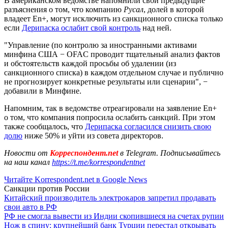
В американском ведомстве напомнили свои предыдущие
разъяснения о том, что компанию
Русал
, долей в которой
владеет En+, могут исключить из санкционного списка только
если
Дерипаска ослабит свой контроль
над ней.
"Управление (по контролю за иностранными активами
минфина США − OFAC проводит тщательный анализ фактов
и обстоятельств каждой просьбы об удалении (из
санкционного списка) в каждом отдельном случае и публично
не прогнозирует конкретные результаты или сценарии", −
добавили в Минфине.
Напомним, так в ведомстве отреагировали на заявление En+
о том, что компания попросила ослабить санкций. При этом
также сообщалось, что
Дерипаска согласился снизить свою
долю
ниже 50% и уйти из совета директоров.
Новости от
Корреспондент.net
в Telegram. Подписывайтесь
на наш канал
https://t.me/korrespondentnet
Читайте Korrespondent.net в Google News
Санкции против России
Китайский производитель электрокаров запретил продавать
свои авто в РФ
РФ не смогла вывести из Индии скопившиеся на счетах рупии
Нож в спину: крупнейший банк Турции перестал открывать