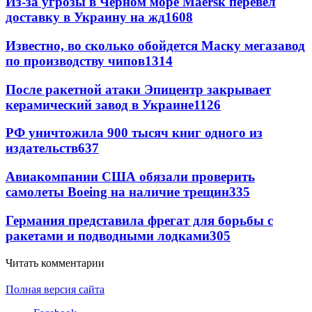
Из-за угрозы в Черном море Maersk перевел
доставку в Украину на жд
1608
Известно, во сколько обойдется Маску мегазавод
по производству чипов
1314
После ракетной атаки Эпицентр закрывает
керамический завод в Украине
1126
РФ уничтожила 900 тысяч книг одного из
издательств
637
Авиакомпании США обязали проверить
самолеты Boeing на наличие трещин
335
Германия представила фрегат для борьбы с
ракетами и подводными лодками
305
Читать комментарии
Полная версия сайта