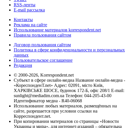
RSS-ленты
E-mail рассылка
Контакты
Реклама на сайте
Использование материалов korrespondent.net
Правила пользования сайтом
Договор пользования сайтом
Политика в сфере конфиденциальности и персональных
данных
Пользовательское соглашение
Редакция
© 2000-2026, Korrespondent.net
Субъект в сфере онлайн-медиа Название онлайн-медиа -
«КореспонденТ.net» Адрес: 02091, місто Київ,
ХАРКІВСЬКЕ ШОСЕ, будинок 172-Б, офіс 208/1 E-mail:
sunlight@mediadim.com.ua
Телефон: 044-205-43-00
Идентификатор медиа - R40-06068
Использование любых материалов, размещённых на
сайте, разрешается при условии ссылки на
Корреспондент.net.
При копировании материалов со страницы «Новости
Украины и мира», для интернет-изданий – обязательна