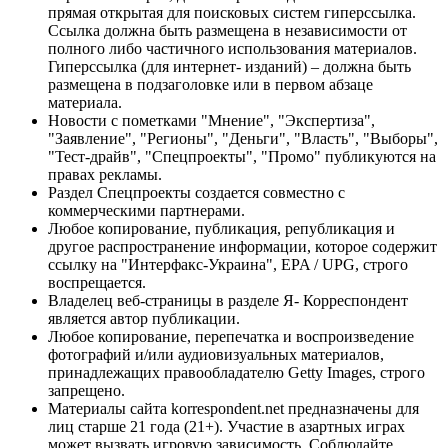
прямая открытая для поисковых систем гиперссылка.
Ссылка должна быть размещена в независимости от
полного либо частичного использования материалов.
Гиперссылка (для интернет- изданий) – должна быть
размещена в подзаголовке или в первом абзаце
материала.
Новости с пометками "Мнение", "Экспертиза",
"Заявление", "Регионы", "Деньги", "Власть", "Выборы",
"Тест-драйв", "Спецпроекты", "Промо" публикуются на
правах рекламы.
Раздел Спецпроекты создается совместно с
коммерческими партнерами.
Любое копирование, публикация, републикация и
другое распространение информации, которое содержит
ссылку на "Интерфакс-Украина", EPA / UPG, строго
воспрещается.
Владелец веб-страницы в разделе Я- Корреспондент
является автор публикации.
Любое копирование, перепечатка и воспроизведение
фотографий и/или аудиовизуальных материалов,
принадлежащих правообладателю Getty Images, строго
запрещено.
Материалы сайта korrespondent.net предназначены для
лиц старше 21 года (21+). Участие в азартных играх
может вызвать игровую зависимость. Соблюдайте