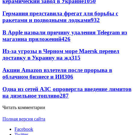
керамический завод в Украине
1050
Германия представила фрегат для борьбы с
ракетами и подводными лодками
932
В Apple назвали причину удаления Telegram из
магазина приложений
426
Из-за угрозы в Черном море Maersk перевел
доставку в Украину на жд
315
Акции Amazon взлетели после прорыва в
облачном бизнесе и ИИ
306
Одна из сетей АЗС опровергла введение лимитов
на дизельное топливо
287
Читать комментарии
Полная версия сайта
Facebook
Twitter