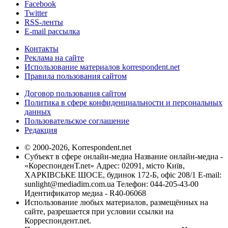
Facebook
Twitter
RSS-ленты
E-mail рассылка
Контакты
Реклама на сайте
Использование материалов korrespondent.net
Правила пользования сайтом
Договор пользования сайтом
Политика в сфере конфиденциальности и персональных
данных
Пользовательское соглашение
Редакция
© 2000-2026, Korrespondent.net
Субъект в сфере онлайн-медиа Название онлайн-медиа -
«КореспонденТ.net» Адрес: 02091, місто Київ,
ХАРКІВСЬКЕ ШОСЕ, будинок 172-Б, офіс 208/1 E-mail:
sunlight@mediadim.com.ua
Телефон: 044-205-43-00
Идентификатор медиа - R40-06068
Использование любых материалов, размещённых на
сайте, разрешается при условии ссылки на
Корреспондент.net.