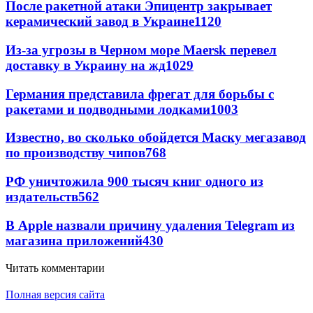
После ракетной атаки Эпицентр закрывает
керамический завод в Украине
1120
Из-за угрозы в Черном море Maersk перевел
доставку в Украину на жд
1029
Германия представила фрегат для борьбы с
ракетами и подводными лодками
1003
Известно, во сколько обойдется Маску мегазавод
по производству чипов
768
РФ уничтожила 900 тысяч книг одного из
издательств
562
В Apple назвали причину удаления Telegram из
магазина приложений
430
Читать комментарии
Полная версия сайта