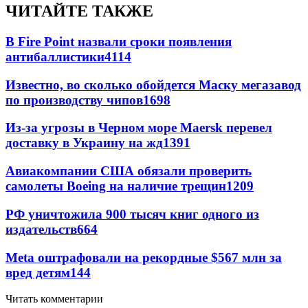
ЧИТАЙТЕ ТАКЖЕ
В Fire Point назвали сроки появления
антибаллистики
4114
Известно, во сколько обойдется Маску мегазавод
по производству чипов
1698
Из-за угрозы в Черном море Maersk перевел
доставку в Украину на жд
1391
Авиакомпании США обязали проверить
самолеты Boeing на наличие трещин
1209
РФ уничтожила 900 тысяч книг одного из
издательств
664
Meta оштрафовали на рекордные $567 млн за
вред детям
144
Читать комментарии