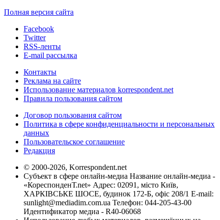
Полная версия сайта
Facebook
Twitter
RSS-ленты
E-mail рассылка
Контакты
Реклама на сайте
Использование материалов korrespondent.net
Правила пользования сайтом
Договор пользования сайтом
Политика в сфере конфиденциальности и персональных
данных
Пользовательское соглашение
Редакция
© 2000-2026, Korrespondent.net
Субъект в сфере онлайн-медиа Название онлайн-медиа -
«КореспонденТ.net» Адрес: 02091, місто Київ,
ХАРКІВСЬКЕ ШОСЕ, будинок 172-Б, офіс 208/1 E-mail:
sunlight@mediadim.com.ua
Телефон: 044-205-43-00
Идентификатор медиа - R40-06068