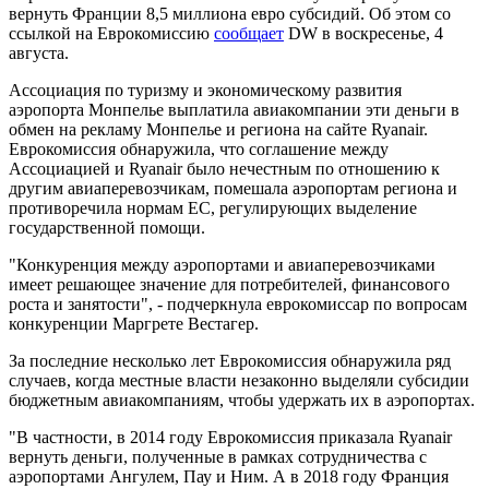
вернуть Франции 8,5 миллиона евро субсидий. Об этом со
ссылкой на Еврокомиссию
сообщает
DW в воскресенье, 4
августа.
Ассоциация по туризму и экономическому развития
аэропорта Монпелье выплатила авиакомпании эти деньги в
обмен на рекламу Монпелье и региона на сайте Ryanair.
Еврокомиссия обнаружила, что соглашение между
Ассоциацией и Ryanair было нечестным по отношению к
другим авиаперевозчикам, помешала аэропортам региона и
противоречила нормам ЕС, регулирующих выделение
государственной помощи.
"Конкуренция между аэропортами и авиаперевозчиками
имеет решающее значение для потребителей, финансового
роста и занятости", - подчеркнула еврокомиссар по вопросам
конкуренции Маргрете Вестагер.
За последние несколько лет Еврокомиссия обнаружила ряд
случаев, когда местные власти незаконно выделяли субсидии
бюджетным авиакомпаниям, чтобы удержать их в аэропортах.
"В частности, в 2014 году Еврокомиссия приказала Ryanair
вернуть деньги, полученные в рамках сотрудничества с
аэропортами Ангулем, Пау и Ним. А в 2018 году Франция