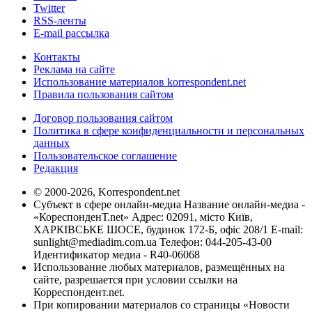
Twitter
RSS-ленты
E-mail рассылка
Контакты
Реклама на сайте
Использование материалов korrespondent.net
Правила пользования сайтом
Договор пользования сайтом
Политика в сфере конфиденциальности и персональных
данных
Пользовательское соглашение
Редакция
© 2000-2026, Korrespondent.net
Субъект в сфере онлайн-медиа Название онлайн-медиа -
«КореспонденТ.net» Адрес: 02091, місто Київ,
ХАРКІВСЬКЕ ШОСЕ, будинок 172-Б, офіс 208/1 E-mail:
sunlight@mediadim.com.ua
Телефон: 044-205-43-00
Идентификатор медиа - R40-06068
Использование любых материалов, размещённых на
сайте, разрешается при условии ссылки на
Корреспондент.net.
При копировании материалов со страницы «Новости