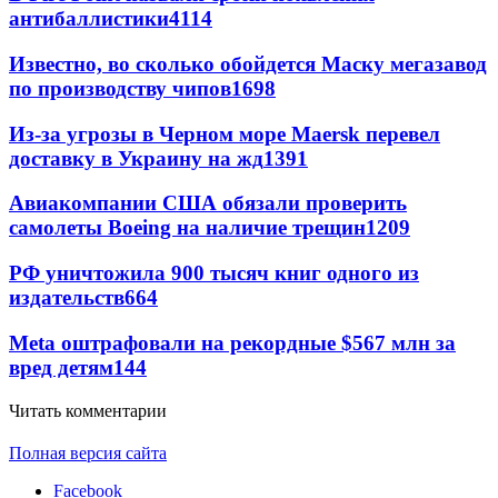
антибаллистики
4114
Известно, во сколько обойдется Маску мегазавод
по производству чипов
1698
Из-за угрозы в Черном море Maersk перевел
доставку в Украину на жд
1391
Авиакомпании США обязали проверить
самолеты Boeing на наличие трещин
1209
РФ уничтожила 900 тысяч книг одного из
издательств
664
Meta оштрафовали на рекордные $567 млн за
вред детям
144
Читать комментарии
Полная версия сайта
Facebook