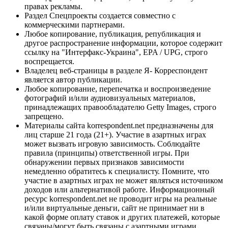
правах рекламы.
Раздел Спецпроекты создается совместно с
коммерческими партнерами.
Любое копирование, публикация, републикация и
другое распространение информации, которое содержит
ссылку на "Интерфакс-Украина", EPA / UPG, строго
воспрещается.
Владелец веб-страницы в разделе Я- Корреспондент
является автор публикации.
Любое копирование, перепечатка и воспроизведение
фотографий и/или аудиовизуальных материалов,
принадлежащих правообладателю Getty Images, строго
запрещено.
Материалы сайта korrespondent.net предназначены для
лиц старше 21 года (21+). Участие в азартных играх
может вызвать игровую зависимость. Соблюдайте
правила (принципы) ответственной игры. При
обнаружении первых признаков зависимости
немедленно обратитесь к специалисту. Помните, что
участие в азартных играх не может являться источником
доходов или альтернативой работе. Информационный
ресурс korrespondent.net не проводит игры на реальные
и/или виртуальные деньги, сайт не принимает ни в
какой форме оплату ставок и других платежей, которые
связаны/могут быть связаны с азартными играми,