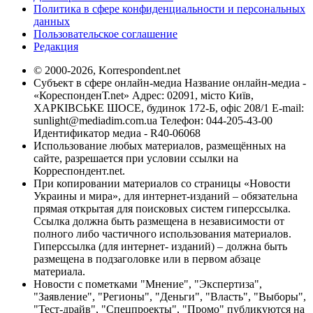
Политика в сфере конфиденциальности и персональных
данных
Пользовательское соглашение
Редакция
© 2000-2026, Korrespondent.net
Субъект в сфере онлайн-медиа Название онлайн-медиа -
«КореспонденТ.net» Адрес: 02091, місто Київ,
ХАРКІВСЬКЕ ШОСЕ, будинок 172-Б, офіс 208/1 E-mail:
sunlight@mediadim.com.ua
Телефон: 044-205-43-00
Идентификатор медиа - R40-06068
Использование любых материалов, размещённых на
сайте, разрешается при условии ссылки на
Корреспондент.net.
При копировании материалов со страницы «Новости
Украины и мира», для интернет-изданий – обязательна
прямая открытая для поисковых систем гиперссылка.
Ссылка должна быть размещена в независимости от
полного либо частичного использования материалов.
Гиперссылка (для интернет- изданий) – должна быть
размещена в подзаголовке или в первом абзаце
материала.
Новости с пометками "Мнение", "Экспертиза",
"Заявление", "Регионы", "Деньги", "Власть", "Выборы",
"Тест-драйв", "Спецпроекты", "Промо" публикуются на