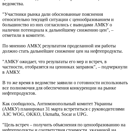
ведомства.
"Участники рынка дали обоснованные пояснения
относительно текущей ситуации с ценообразованием и
большинство из них согласились с выводами АМКУ о
наличии потенциала к дальнейшему снижению цен", –
отметили в комитете.
По мнению АМКУ, результатом проделанной им работы
должно стать дальнейшее снижение цен на нефтепродукты.
"АМКУ ожидает, что результаты его мер и встреч, в
частности, отобразятся на ценниках заправок", – подчеркнули
в АМКУ.
В то же время в ведомстве заявили о готовности использовать
все полномочия для обеспечения конкуренции на рынке
нефтепродуктов.
Как сообщалось, Антимонопольный комитет Украины
(АМКУ) планировал 31 марта встретиться с руководителями
АЗС WOG, OKKO, Ukrnafta, Socar и UPG.
"Цель встреч – получить объяснения по ценообразованию на
нефтепродукты и соответствия стоимости, указанной на