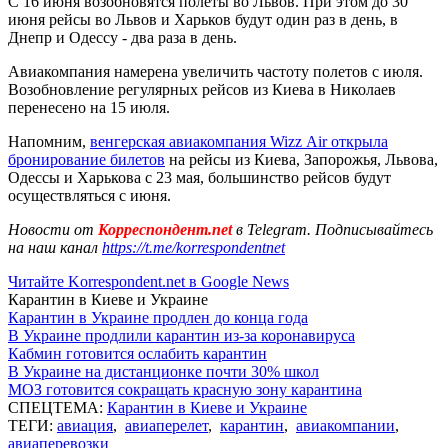
С 16 июня возобновятся полеты во Львов. При этом до 30
июня рейсы во Львов и Харьков будут один раз в день, в
Днепр и Одессу - два раза в день.
Авиакомпания намерена увеличить частоту полетов с июля.
Возобновление регулярных рейсов из Киева в Николаев
перенесено на 15 июля.
Напомним,
венгерская авиакомпания Wizz Аir открыла
бронирование билетов
на рейсы из Киева, Запорожья, Львова,
Одессы и Харькова с 23 мая, большинство рейсов будут
осуществляться с июня.
Новости от
Корреспондент.net
в Telegram. Подписывайтесь
на наш канал
https://t.me/korrespondentnet
Читайте Korrespondent.net в Google News
Карантин в Киеве и Украине
Карантин в Украине продлен до конца года
В Украине продлили карантин из-за коронавируса
Кабмин готовится ослабить карантин
В Украине на дистанционке почти 30% школ
МОЗ готовится сокращать красную зону карантина
СПЕЦТЕМА:
Карантин в Киеве и Украине
ТЕГИ:
авиация
,
авиаперелет
,
карантин
,
авиакомпании
,
авиаперевозки