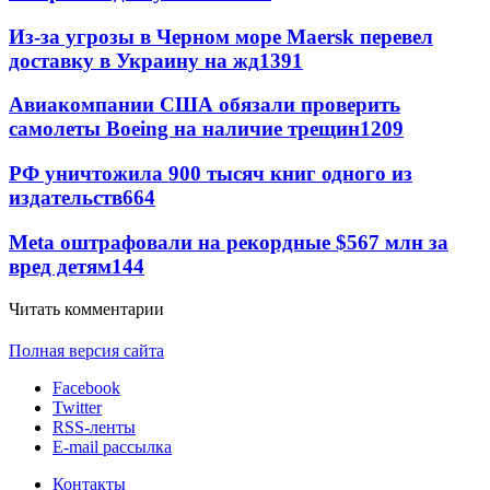
Из-за угрозы в Черном море Maersk перевел
доставку в Украину на жд
1391
Авиакомпании США обязали проверить
самолеты Boeing на наличие трещин
1209
РФ уничтожила 900 тысяч книг одного из
издательств
664
Meta оштрафовали на рекордные $567 млн за
вред детям
144
Читать комментарии
Полная версия сайта
Facebook
Twitter
RSS-ленты
E-mail рассылка
Контакты