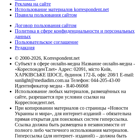
Реклама на сайте
Использование материалов korrespondent.net
Правила пользования сайтом
Договор пользования сайтом
Политика в сфере конфиденциальности и персональных
данных
Пользовательское соглашение
Редакция
© 2000-2026, Korrespondent.net
Субъект в сфере онлайн-медиа Название онлайн-медиа -
«КореспонденТ.net» Адрес: 02091, місто Київ,
ХАРКІВСЬКЕ ШОСЕ, будинок 172-Б, офіс 208/1 E-mail:
sunlight@mediadim.com.ua
Телефон: 044-205-43-00
Идентификатор медиа - R40-06068
Использование любых материалов, размещённых на
сайте, разрешается при условии ссылки на
Корреспондент.net.
При копировании материалов со страницы «Новости
Украины и мира», для интернет-изданий – обязательна
прямая открытая для поисковых систем гиперссылка.
Ссылка должна быть размещена в независимости от
полного либо частичного использования материалов.
Гиперссылка (для интернет- изданий) – должна быть