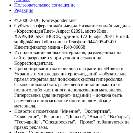
Пользовательское соглашение
Редакция
© 2000-2026, Korrespondent.net
Субъект в сфере онлайн-медиа Название онлайн-медиа -
«КореспонденТ.net» Адрес: 02091, місто Київ,
ХАРКІВСЬКЕ ШОСЕ, будинок 172-Б, офіс 208/1 E-mail:
sunlight@mediadim.com.ua
Телефон: 044-205-43-00
Идентификатор медиа - R40-06068
Использование любых материалов, размещённых на
сайте, разрешается при условии ссылки на
Корреспондент.net.
При копировании материалов со страницы «Новости
Украины и мира», для интернет-изданий – обязательна
прямая открытая для поисковых систем гиперссылка.
Ссылка должна быть размещена в независимости от
полного либо частичного использования материалов.
Гиперссылка (для интернет- изданий) – должна быть
размещена в подзаголовке или в первом абзаце
материала.
Новости с пометками "Мнение", "Экспертиза",
"Заявление", "Регионы", "Деньги", "Власть", "Выборы",
"Тест-драйв", "Спецпроекты", "Промо" публикуются на
правах рекламы.
Раздел Спецпроекты создается совместно с