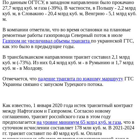
По данным ОГТСУ, в западном направлении было прокачано
27,7 млрд куб. м газа (-39%). В частности, в Польшу - 2,2 млрд
куб. м, в Словакию - 20,4 млрд куб. м, Венгрию - 5,1 млрд куб.
м.
В компании отметили, что во время остановки на плановые
ремонтные работы газопровода Северный поток в июле
Газпром не увеличивал объемы транзита
по украинской ГТС,
как это было в предыдущие годы.
В трансбалканском направлении транзит составил 2,1 млрд
куб. м (-73%). Из них 0,4 млрд куб. м - в Румынию и 1,7 млрд
куб. м - в Молдову.
Отмечается, что
падение транзита по южному маршруту
ГТС
Украины связано с запуском Турецкого потока.
Как известно, 1 января 2020 года истек транзитный контракт
между Нафтогазом и Газпромом. Согласно новому
соглашению, транзит российского газа в этом году
предполагается
на уровне минимум 65 млрд куб. м газа
, что в
суточном исчислении составляет 178 млн куб. м. В 2021-2024
гг. транзит составит по 40 млрд куб. м. Оплата
вышеуказанных объемов является гарантированной даже в