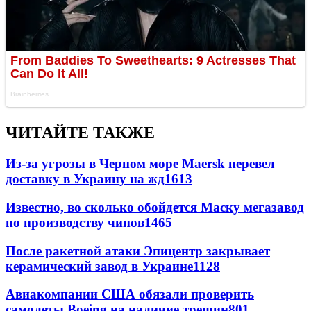
ЧИТАЙТЕ ТАКЖЕ
Из-за угрозы в Черном море Maersk перевел
доставку в Украину на жд
1613
Известно, во сколько обойдется Маску мегазавод
по производству чипов
1465
После ракетной атаки Эпицентр закрывает
керамический завод в Украине
1128
Авиакомпании США обязали проверить
самолеты Boeing на наличие трещин
801