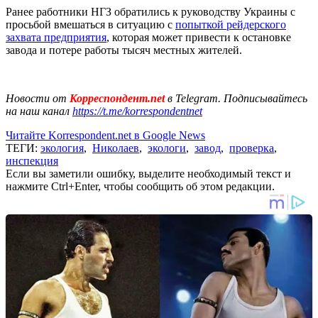
Ранее работники НГЗ обратились к руководству Украины с
просьбой вмешаться в ситуацию с
попыткой рейдерского
захвата предприятия
, которая может привести к остановке
завода и потере работы тысяч местных жителей.
Новости от
Корреспондент.net
в Telegram. Подписывайтесь
на наш канал
https://t.me/korrespondentnet
Читайте Korrespondent.net в Google News
ТЕГИ:
экология
,
Николаев
,
экологи
,
завод
,
проверка
,
инспекция
Если вы заметили ошибку, выделите необходимый текст и
нажмите Ctrl+Enter, чтобы сообщить об этом редакции.