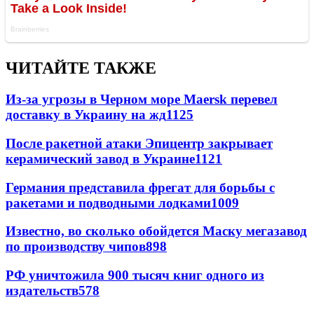
ЧИТАЙТЕ ТАКЖЕ
Из-за угрозы в Черном море Maersk перевел
доставку в Украину на жд
1125
После ракетной атаки Эпицентр закрывает
керамический завод в Украине
1121
Германия представила фрегат для борьбы с
ракетами и подводными лодками
1009
Известно, во сколько обойдется Маску мегазавод
по производству чипов
898
РФ уничтожила 900 тысяч книг одного из
издательств
578