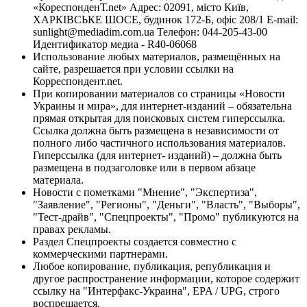
«КореспонденТ.net» Адрес: 02091, місто Київ,
ХАРКІВСЬКЕ ШОСЕ, будинок 172-Б, офіс 208/1 E-mail:
sunlight@mediadim.com.ua
Телефон: 044-205-43-00
Идентификатор медиа - R40-06068
Использование любых материалов, размещённых на
сайте, разрешается при условии ссылки на
Корреспондент.net.
При копировании материалов со страницы «Новости
Украины и мира», для интернет-изданий – обязательна
прямая открытая для поисковых систем гиперссылка.
Ссылка должна быть размещена в независимости от
полного либо частичного использования материалов.
Гиперссылка (для интернет- изданий) – должна быть
размещена в подзаголовке или в первом абзаце
материала.
Новости с пометками "Мнение", "Экспертиза",
"Заявление", "Регионы", "Деньги", "Власть", "Выборы",
"Тест-драйв", "Спецпроекты", "Промо" публикуются на
правах рекламы.
Раздел Спецпроекты создается совместно с
коммерческими партнерами.
Любое копирование, публикация, републикация и
другое распространение информации, которое содержит
ссылку на "Интерфакс-Украина", EPA / UPG, строго
воспрещается.