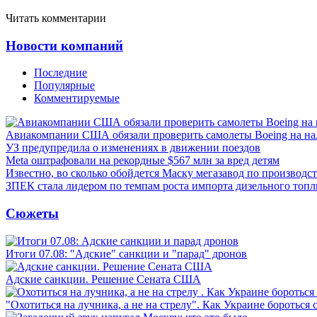
Читать комментарии
Новости компаний
Последние
Популярные
Комментируемые
Авиакомпании США обязали проверить самолеты Boeing на н
УЗ предупредила о изменениях в движении поездов
Meta оштрафовали на рекордные $567 млн за вред детям
Известно, во сколько обойдется Маску мегазавод по производс
ЗПЕК стала лидером по темпам роста импорта дизельного топл
Сюжеты
Итоги 07.08: "Адские" санкции и "парад" дронов
Адские санкции. Решение Сената США
"Охотиться на лучника, а не на стрелу". Как Украине бороться 