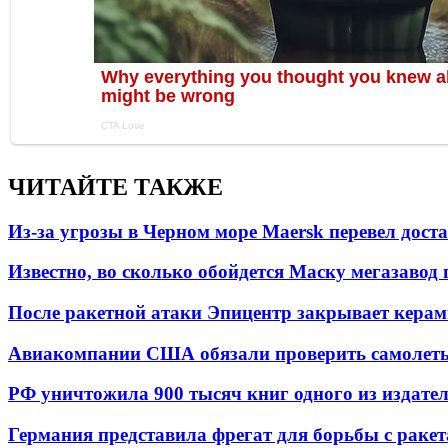
ЧИТАЙТЕ ТАКЖЕ
Из-за угрозы в Черном море Maersk перевел дост
Известно, во сколько обойдется Маску мегазавод 
После ракетной атаки Эпицентр закрывает керам
Авиакомпании США обязали проверить самолеты
РФ уничтожила 900 тысяч книг одного из издател
Германия представила фрегат для борьбы с раке