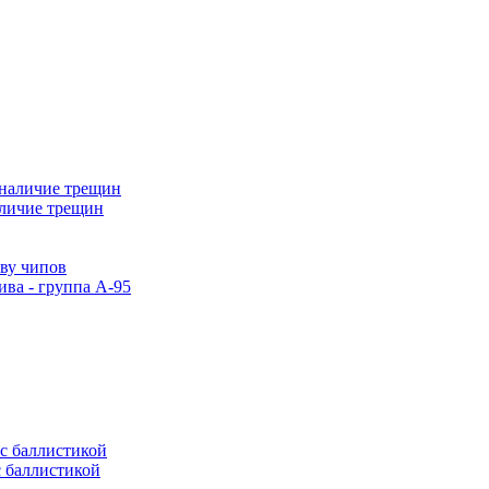
аличие трещин
тву чипов
ива - группа А-95
с баллистикой