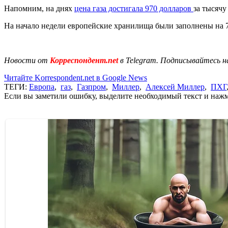
Напомним, на днях
цена газа достигала 970 долларов
за тысячу
На начало недели европейские хранилища были заполнены на 70
Новости от
Корреспондент.net
в Telegram. Подписывайтесь н
Читайте Korrespondent.net в Google News
ТЕГИ:
Европа
,
газ
,
Газпром
,
Миллер
,
Алексей Миллер
,
ПХГ
Если вы заметили ошибку, выделите необходимый текст и нажми