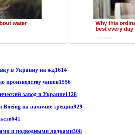
авку в Украину на жд
1614
по производству чипов
1556
ический завод в Украине
1128
 Boeing на наличие трещин
929
ьств
641
тами и подводными лодками
308