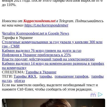
января 2021 года. После этого тарифы облгазов выросли от 6
до 110%.
Новости от
Корреспондент.net
в Telegram. Подписывайтесь
на наш канал
https://t.me/korrespondentnet
Читайте Korrespondent.net в Google News
Тарифы в Украине
Столичные коммунальщики за год украли у киевлян 300 млн
грн - СМИ
Кабмин выделил 76 млрд гривен на долги за газ
Инфляция в Украине приблизилась к 25%
Власти продлят действующий тариф на электроэнергию
Кабмин выделил 14 млрд на компенсацию разницы в тарифах
на коммуналку
СПЕЦТЕМА:
Тарифы в Украине
ТЕГИ:
Тарифы ЖКХ
,
тарифы
,
повышение тарифов
,
тарифы
на газ
,
облгаз
Если вы заметили ошибку, выделите необходимый текст и
нажмите Ctrl+Enter, чтобы сообщить об этом редакции.