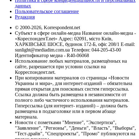
Политика в сфере конфиденциальности и персональных
данных
Пользовательское соглашение
Редакция
© 2000-2026, Korrespondent.net
Субъект в сфере онлайн-медиа Название онлайн-медиа -
«КореспонденТ.net» Адрес: 02091, місто Київ,
ХАРКІВСЬКЕ ШОСЕ, будинок 172-Б, офіс 208/1 E-mail:
sunlight@mediadim.com.ua
Телефон: 044-205-43-00
Идентификатор медиа - R40-06068
Использование любых материалов, размещённых на
сайте, разрешается при условии ссылки на
Корреспондент.net.
При копировании материалов со страницы «Новости
Украины и мира», для интернет-изданий – обязательна
прямая открытая для поисковых систем гиперссылка.
Ссылка должна быть размещена в независимости от
полного либо частичного использования материалов.
Гиперссылка (для интернет- изданий) – должна быть
размещена в подзаголовке или в первом абзаце
материала.
Новости с пометками "Мнение", "Экспертиза",
"Заявление", "Регионы", "Деньги", "Власть", "Выборы",
"Тест-драйв", "Спецпроекты", "Промо" публикуются на