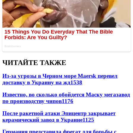
ЧИТАЙТЕ ТАКЖЕ
Из-за угрозы в Черном море Maersk перевел
доставку в Украину на жд
1538
Известно, во сколько обойдется Маску мегазавод
по производству чипов
1176
После ракетной атаки Эпицентр закрывает
керамический завод в Украине
1125
Германия представила фрегат для борьбы с