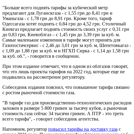
"Больше всего поднять тарифы за кубический метр
предлагают для Луганскгаза - с 1,55 грн до 8,41 грн и
Уманьгаза - с 1,78 грн до 8,91 грн. Кроме того, тариф
Одессагаза хотят поднять с 0,84 грн до 4,52 грн. Столичный
Киевгаз предлагает поднять стоимость своих услуг с 0,31 грн
до 0,83 грн, Киевоблгаз – с 1,45 грн до 3,39 грн за куб. м.
Самые маленькие изменения в тарифе могут принять для
Газопостачсервис - с 2,46 до 3,01 грн за куб. м, Шепетовкагаз -
с 1,09 до 1,88 грн за куб. м и НГХП Сирка - с 1,14 до 1,58 грн
за куб. об.", - говорится в сообщении.
При этом издание отмечает, что в одном из облгазов говорят,
что это лишь проекты тарифов на 2022 год, которые еще не
подавались на рассмотрение регулятору.
Собеседник издания пояснил, что повышение тарифа связано
с ростом рыночной стоимости газа.
"В тарифе газ для производственно-технологических расходов
заложен в размере 5 800 гривен за тысячу кубов, а рыночная
стоимость газа сейчас 34 тысячи гривен. А ПТР - это треть
всего тарифа", - говорит собеседник агентства.
Напомним, регулятор
повысил тарифы на доставку газа
с