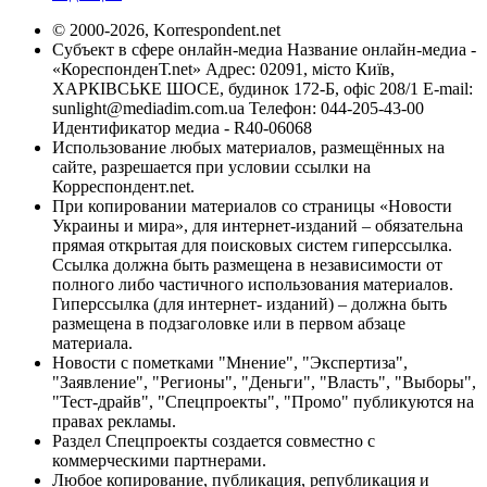
© 2000-2026, Korrespondent.net
Субъект в сфере онлайн-медиа Название онлайн-медиа -
«КореспонденТ.net» Адрес: 02091, місто Київ,
ХАРКІВСЬКЕ ШОСЕ, будинок 172-Б, офіс 208/1 E-mail:
sunlight@mediadim.com.ua
Телефон: 044-205-43-00
Идентификатор медиа - R40-06068
Использование любых материалов, размещённых на
сайте, разрешается при условии ссылки на
Корреспондент.net.
При копировании материалов со страницы «Новости
Украины и мира», для интернет-изданий – обязательна
прямая открытая для поисковых систем гиперссылка.
Ссылка должна быть размещена в независимости от
полного либо частичного использования материалов.
Гиперссылка (для интернет- изданий) – должна быть
размещена в подзаголовке или в первом абзаце
материала.
Новости с пометками "Мнение", "Экспертиза",
"Заявление", "Регионы", "Деньги", "Власть", "Выборы",
"Тест-драйв", "Спецпроекты", "Промо" публикуются на
правах рекламы.
Раздел Спецпроекты создается совместно с
коммерческими партнерами.
Любое копирование, публикация, републикация и