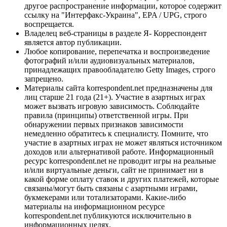
другое распространение информации, которое содержит
ссылку на "Интерфакс-Украина", EPA / UPG, строго
воспрещается.
Владелец веб-страницы в разделе Я- Корреспондент
является автор публикации.
Любое копирование, перепечатка и воспроизведение
фотографий и/или аудиовизуальных материалов,
принадлежащих правообладателю Getty Images, строго
запрещено.
Материалы сайта korrespondent.net предназначены для
лиц старше 21 года (21+). Участие в азартных играх
может вызвать игровую зависимость. Соблюдайте
правила (принципы) ответственной игры. При
обнаружении первых признаков зависимости
немедленно обратитесь к специалисту. Помните, что
участие в азартных играх не может являться источником
доходов или альтернативой работе. Информационный
ресурс korrespondent.net не проводит игры на реальные
и/или виртуальные деньги, сайт не принимает ни в
какой форме оплату ставок и других платежей, которые
связаны/могут быть связаны с азартными играми,
букмекерами или тотализаторами. Какие-либо
материалы на информационном ресурсе
korrespondent.net публикуются исключительно в
информационных целях.