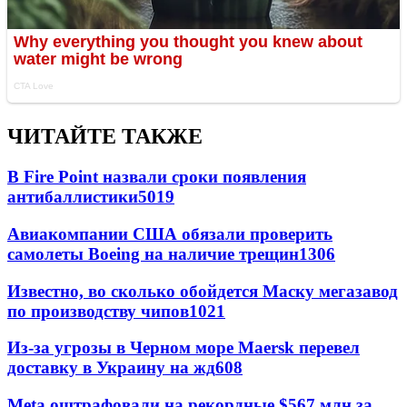
ЧИТАЙТЕ ТАКЖЕ
В Fire Point назвали сроки появления
антибаллистики
5019
Авиакомпании США обязали проверить
самолеты Boeing на наличие трещин
1306
Известно, во сколько обойдется Маску мегазавод
по производству чипов
1021
Из-за угрозы в Черном море Maersk перевел
доставку в Украину на жд
608
Meta оштрафовали на рекордные $567 млн за